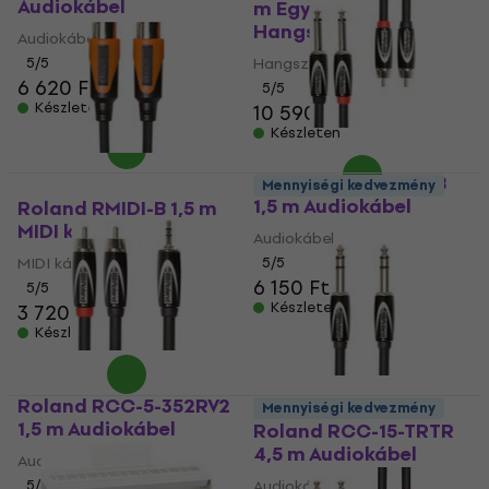
Audiokábel
m Egyenes - Pipa
Hangszerkábel
Audiokábel
5
/5
Hangszerkábel
6 620 Ft
5
/5
Készleten
10 590 Ft
Készleten
Roland RCC-5-2R28
Mennyiségi kedvezmény
1,5 m Audiokábel
Roland RMIDI-B 1,5 m
MIDI kábel
Audiokábel
MIDI kábel
5
/5
6 150 Ft
5
/5
Készleten
3 720 Ft
Készleten
Roland RCC-5-352RV2
Mennyiségi kedvezmény
1,5 m Audiokábel
Roland RCC-15-TRTR
4,5 m Audiokábel
Audiokábel
5
/5
Audiokábel