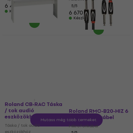
6 450 Ft
5
/5
Készleten
6 670 Ft
Készleten
Roland KSC 70 Fa
Mennyiségi kedvezmény
billentyűs állvány
Roland RCC-5-2814 1,5
White
m Audiokábel
Fa billentyűs állvány
Audiokábel
5
/5
5
/5
38 690 Ft
6 050 Ft
6 170 Ft
Készleten
Készleten
Roland CB-RAC Táska
/ tok audió
Roland RMC-B20-HIZ 6
eszközökhöz
m Mikrofonkábel
Mutass még több terméket
Táska / tok audió
Mikrofonkábel
eszközökhöz
5
/5