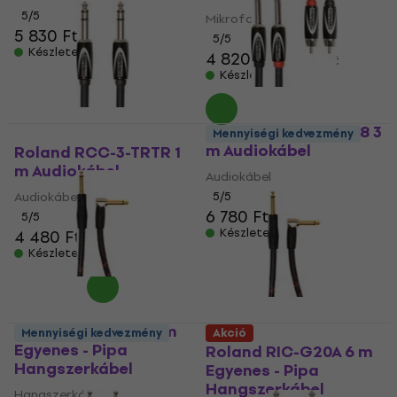
5
/5
Mikrofonkábel
5 830 Ft
5
/5
Készleten
4 820 Ft
5 140 Ft
Készleten
Roland RCC-10-2R28 3
Mennyiségi kedvezmény
m Audiokábel
Roland RCC-3-TRTR 1
m Audiokábel
Audiokábel
Audiokábel
5
/5
6 780 Ft
5
/5
Készleten
4 480 Ft
Készleten
Roland RIC-G10A 3 m
Mennyiségi kedvezmény
Akció
Egyenes - Pipa
Roland RIC-G20A 6 m
Hangszerkábel
Egyenes - Pipa
Hangszerkábel
Hangszerkábel