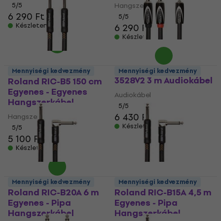
5
/5
Hangszerkábel
6 290 Ft
5
/5
Készleten
6 290 Ft
Készleten
Roland RCC-10-
Mennyiségi kedvezmény
Mennyiségi kedvezmény
3528V2 3 m Audiokábel
Roland RIC-B5 150 cm
Egyenes - Egyenes
Audiokábel
Hangszerkábel
5
/5
6 430 Ft
Hangszerkábel
Készleten
5
/5
5 100 Ft
Készleten
Mennyiségi kedvezmény
Mennyiségi kedvezmény
Roland RIC-B20A 6 m
Roland RIC-B15A 4,5 m
Egyenes - Pipa
Egyenes - Pipa
Hangszerkábel
Hangszerkábel