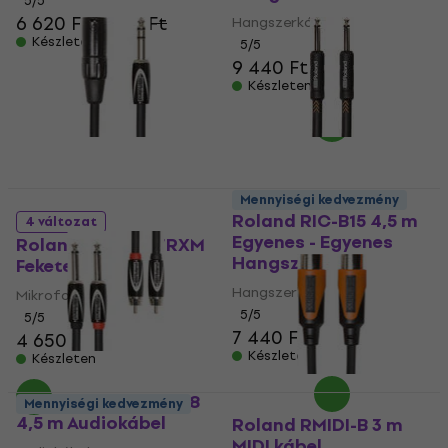
5
/5
6 620 Ft
6 930 Ft
Hangszerkábel
Készleten
5
/5
9 440 Ft
Készleten
Mennyiségi kedvezmény
Roland RIC-B15 4,5 m
4 változat
Egyenes - Egyenes
Roland RCC-10-TRXM
Hangszerkábel
Fekete
Hangszerkábel
Mikrofonkábel
5
/5
5
/5
7 440 Ft
4 650 Ft
Készleten
Készleten
Roland RCC-15-2R28
Mennyiségi kedvezmény
4,5 m Audiokábel
Roland RMIDI-B 3 m
MIDI kábel