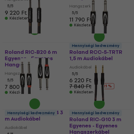
5
/5
Hangszerkábel
9 220 Ft
5
/5
Készleten
11 790 Ft
Készleten
Mennyiségi kedvezmény
Roland RIC-B20 6 m
Roland RCC-5-TRTR
Egyenes - Egyenes
1,5 m Audiokábel
Hangszerkábel
Audiokábel
Hangszerkábel
5
/5
6 220 Ft
5
/5
7 840 Ft
7 800 Ft
- 21 %
Készleten
Készleten
Roland RCC-10-2814 3
Mennyiségi kedvezmény
Mennyiségi kedvezmény
m Audiokábel
Roland RIC-G10 3 m
Egyenes - Egyenes
Audiokábel
Hangszerkábel