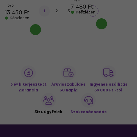
5
/5
7 480 Ft
...
1
2
3
6
13 450 Ft
Készleten
Készleten
3 év kiterjesztett
Áruvisszaküldés
Ingyenes szállítás
garancia
30 napig
59 000 Ft -tól
3M+ ügyfelek
Szaktanácsadás