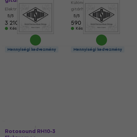
gitárhúrok
Különálló elektromos
Elektromos gitárhúrok
gitárhúr
5
/5
5
/5
3 210 Ft
590 Ft
Készleten
Készleten
Mennyiségi kedvezmény
Mennyiségi kedvezmény
Rotosound NP 016
Rotosound NP 014
Különálló elektromos
Különálló elektromos
gitárhúr
gitárhúr
Különálló elektromos
Különálló elektromos
gitárhúr
gitárhúr
5
/5
5
/5
600 Ft
600 Ft
Készleten
Készleten
Mennyiségi kedvezmény
Mennyiségi kedvezmény
Rotosound RH10-3
Rotosound NC 018