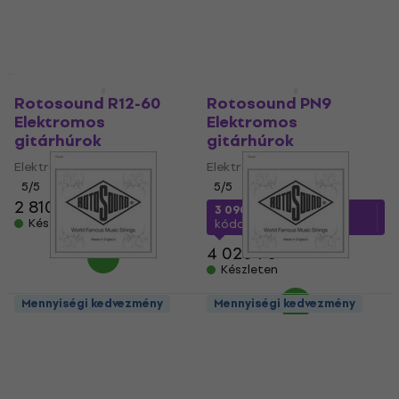
2 810 Ft
Készleten
Mennyiségi kedvezmény
Mennyiségi kedvezmény
Rotosound R12-60
Rotosound PN9
Elektromos
Elektromos
gitárhúrok
gitárhúrok
Elektromos gitárhúrok
Elektromos gitárhúrok
5
/5
5
/5
2 810 Ft
3 090 Ft
a következő
Készleten
kóddal
MUZMUZ-20
4 020 Ft
Készleten
Mennyiségi kedvezmény
Mennyiségi kedvezmény
Rotosound NP 012
Rotosound NC 028
Különálló elektromos
Különálló elektromos
gitárhúr
gitárhúr
Különálló elektromos
Különálló elektromos