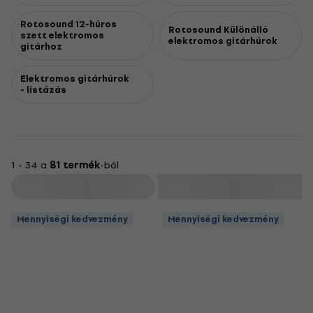
Rotosound 12-húros
Rotosound Különálló
szett elektromos
elektromos gitárhúrok
gitárhoz
Elektromos gitárhúrok
- listázás
1 - 34 a
81 termék
-ból
Szűrő
Mennyiségi kedvezmény
Mennyiségi kedvezmény