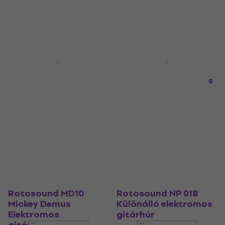
gitárhúr
gitárhúr
5
/5
5
/5
600 Ft
800 Ft
Készleten
Készleten
Mennyiségi kedvezmény
Mennyiségi kedvezmény
Rotosound R10 7
Rotosound DZ10
Elektromos
DarkZone Elektromos
gitárhúrok
gitárhúrok
Elektromos gitárhúrok
Elektromos gitárhúrok
4
/5
5
/5
3 090 Ft
2 700 Ft
Készleten
Készleten
Mennyiségi kedvezmény
Mennyiségi kedvezmény
Rotosound MD10
Rotosound NP 018
Mickey Demus
Különálló elektromos
Elektromos
gitárhúr