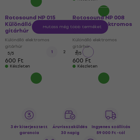
Rotosound NP 015
Rotosound NP 008
Különálló elektromos
Különálló elektromos
Mutass még több terméket
gitárhúr
gitárhúr
Különálló elektromos
Különálló elektromos
gitárhúr
gitárhúr
1
2
3
5
/5
5
/5
600 Ft
600 Ft
Készleten
Készleten
3 év kiterjesztett
Áruvisszaküldés
Ingyenes szállítás
garancia
30 napig
59 000 Ft -tól