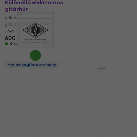
Különálló elektromos
Elektromos
gitárhúr
gitárhúrok
Különálló elektromos
Elektromos gitárhúrok
gitárhúr
5
/5
5
/5
3 090 Ft
a következő
600 Ft
kóddal
MUZMUZ-20
Készleten
4 020 Ft
Készleten
Mennyiségi kedvezmény
Mennyiségi kedvezmény
Rotosound NP 013
Rotosound BS10
Különálló elektromos
Elektromos
gitárhúr
gitárhúrok
Különálló elektromos
Elektromos gitárhúrok
gitárhúr
5
/5
2 910 Ft
5
/5
600 Ft
650 Ft
Készleten
Készleten
Mennyiségi kedvezmény
Mennyiségi kedvezmény