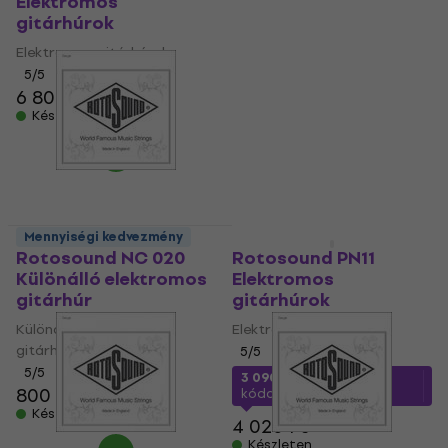
Elektromos
Különálló elektromos
gitárhúrok
gitárhúr
Elektromos gitárhúrok
Különálló elektromos
gitárhúr
5
/5
6 800 Ft
5
/5
800 Ft
820 Ft
Készleten
Készleten
Mennyiségi kedvezmény
Mennyiségi kedvezmény
Rotosound NC 020
Rotosound PN11
Különálló elektromos
Elektromos
gitárhúr
gitárhúrok
Különálló elektromos
Elektromos gitárhúrok
gitárhúr
5
/5
5
/5
3 090 Ft
a következő
800 Ft
kóddal
MUZMUZ-20
Készleten
4 020 Ft
Készleten