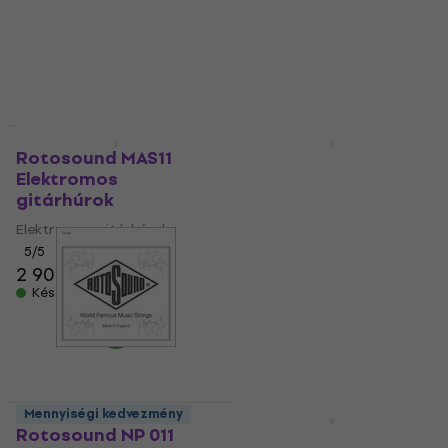
Elektromos gitárhúrok
Különálló elektromos
gitárhúr
5
/5
2 300 Ft
5
/5
350 Ft
Készleten
Készleten
Mennyiségi kedvezmény
Mennyiségi kedvezmény
Rotosound MAS11
Rotosound R8
Elektromos
Elektromos
gitárhúrok
gitárhúrok
Elektromos gitárhúrok
Elektromos gitárhúrok
5
/5
5
/5
2 900 Ft
2 150 Ft
Készleten
Készleten
Mennyiségi kedvezmény
Mennyiségi kedvezmény
Rotosound NP 011
Rotosound PN10