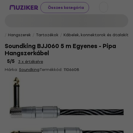
Összes kategória
Hangszerek
Tartozékok
Kábelek, konnektorok és átalakító
Soundking BJJ060 5 m Egyenes - Pipa
Hangszerkábel
5
/5
3 x értékelve
Márka:
Soundking
Termékkód:
1106608