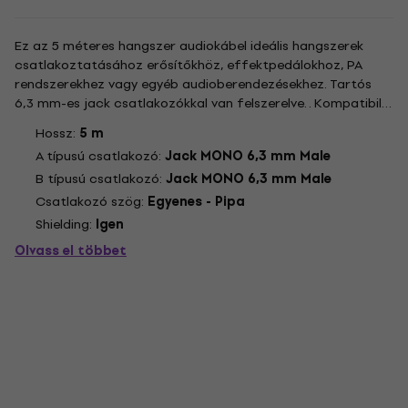
Ez az 5 méteres hangszer audiokábel ideális hangszerek
csatlakoztatásához erősítőkhöz, effektpedálokhoz, PA
rendszerekhez vagy egyéb audioberendezésekhez. Tartós
6,3 mm-es jack csatlakozókkal van felszerelve. . Kompatibilis
valamivel: Elektromos gitárok Basszusgitárok Billentyűzetek
Hossz:
5 m
Erősítők. .
A típusú csatlakozó:
Jack MONO 6,3 mm Male
B típusú csatlakozó:
Jack MONO 6,3 mm Male
Csatlakozó szög:
Egyenes - Pipa
Shielding:
Igen
Olvass el többet