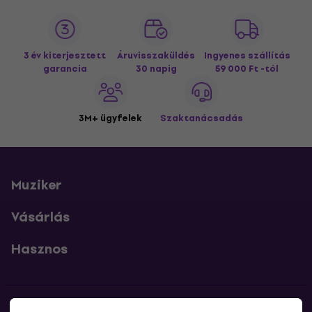
3 év kiterjesztett
Áruvisszaküldés
Ingyenes szállítás
garancia
30 napig
59 000 Ft -tól
3M+ ügyfelek
Szaktanácsadás
Muziker
Vásárlás
Hasznos