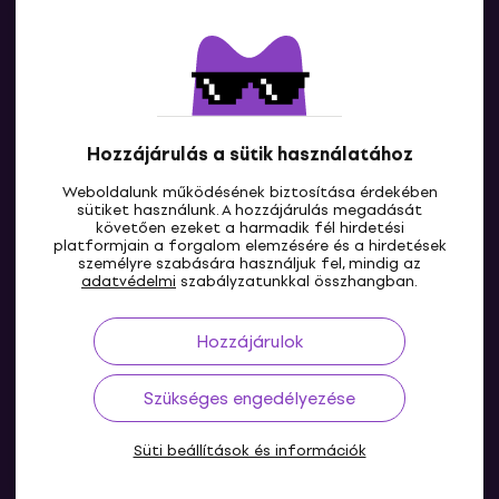
Kapcsolatok
Lépj kapcsolatba velünk
Hozzájárulás a sütik használatához
Weboldalunk működésének biztosítása érdekében
sütiket használunk. A hozzájárulás megadását
követően ezeket a harmadik fél hirdetési
platformjain a forgalom elemzésére és a hirdetések
személyre szabására használjuk fel, mindig az
HU
adatvédelmi
szabályzatunkkal összhangban.
Hozzájárulok
Szükséges engedélyezése
Süti beállítások és információk
© 2004-2026 MUZIKER a.s.