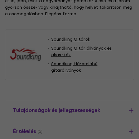
és le; jobb, mint a hagyományos gombzár. A cső és a járom
gyorsan össze- vagy kihajtható, hogy helyet takarítson meg
a csomagolásban. Elegáns forma.
Soundking Gitárok
Soundking Gitár állványok és
akasztók
Soundking Háromlábú
gitárállványok
Tulajdonságok és jellegzetességek
Értékelés
(5)