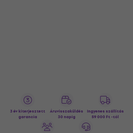
3 év kiterjesztett
Áruvisszaküldés
Ingyenes szállítás
garancia
30 napig
59 000 Ft -tól