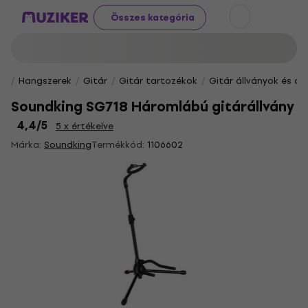
Összes kategória
Hangszerek
Gitár
Gitár tartozékok
Gitár állványok és a
Soundking SG718 Háromlábú gitárállvány
4,4
/5
5 x értékelve
Márka:
Soundking
Termékkód:
1106602