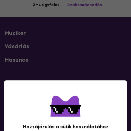
3M+ ügyfelek
Szaktanácsadás
Muziker
Vásárlás
Hasznos
Kapcsolatok
Lépj kapcsolatba velünk
Hozzájárulás a sütik használatához