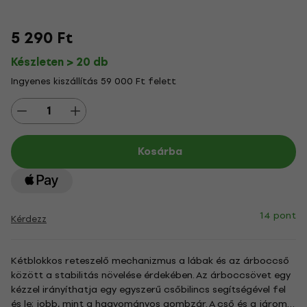
5 290 Ft
Készleten > 20 db
Ingyenes kiszállítás 59 000 Ft felett
Kosárba
14 pont
Kérdezz
Kétblokkos reteszelő mechanizmus a lábak és az árboccső
között a stabilitás növelése érdekében. Az árboccsövet egy
kézzel irányíthatja egy egyszerű csőbilincs segítségével fel
és le; jobb, mint a hagyományos gombzár. A cső és a járom