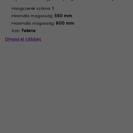
gyorsan össze- vagy kihajtható, hogy helyet takarítson meg
Hangszerek száma:
1
a csomagolásban. Elegáns forma.
Minimális magasság:
550 mm
Maximális magasság:
800 mm
Szín:
Fekete
Olvass el többet