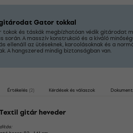
gitárodat Gator tokkal
r tokok és táskák megbízhatóan védik gitárodat 
ás során. A masszív konstrukció és a kiváló minőség
s ellenáll az ütéseknek, karcolásoknak és a norm
k. A hangszered mindig biztonságban van.
Értékelés
(2)
Kérdések és válaszok
Dokument
extil gitár heveder
dítás: