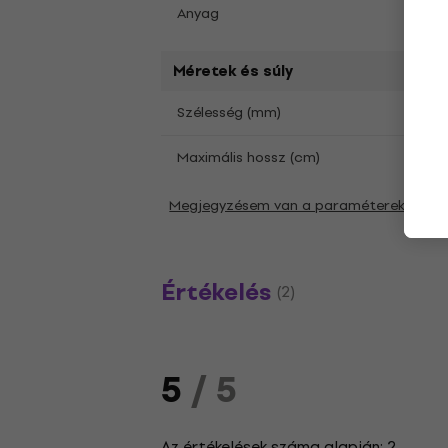
Teryl
Anyag
Méretek és súly
50
Szélesség (mm)
141
Maximális hossz (cm)
Megjegyzésem van a paraméterekkel ka
Értékelés
(2)
5
/ 5
Az értékelések száma alapján: 2