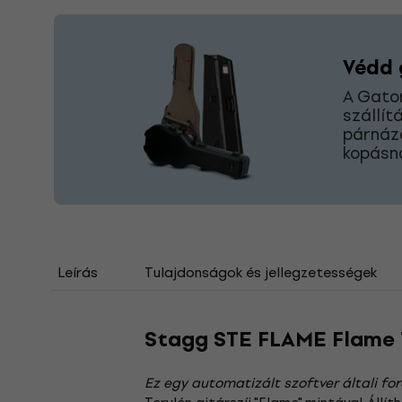
Védd 
A Gato
szállít
párnázá
kopásna
Leírás
Tulajdonságok és jellegzetességek
Stagg STE FLAME Flame T
Ez egy automatizált szoftver általi for