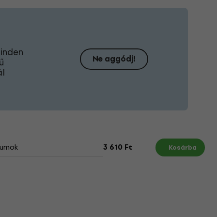
minden
Ne aggódj!
ű
ál
umok
3 610 Ft
Kosárba