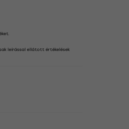
éket.
ak leírással ellátott értékelések