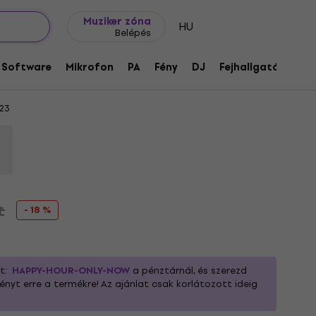
Ajándék ötletek
FAQ
Muziker Blog
Muziker zóna
HU
Belépés
e Textil gitár heveder
Software
Mikrofon
PA
Fény
DJ
Fejhallgató
Audi
23
t
- 18 %
ot:
HAPPY-HOUR-ONLY-NOW
a pénztárnál, és szerezd
yt erre a termékre! Az ajánlat csak korlátozott ideig