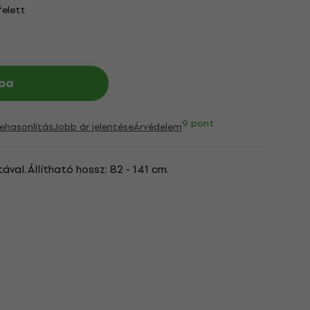
felett
ba
9 pont
ehasonlítás
Jobb ár jelentése
Árvédelem
tával. Állítható hossz: 82 - 141 cm.