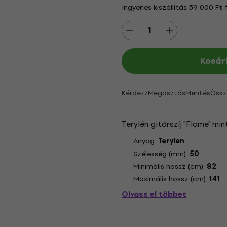
Ingyenes kiszállítás 59 000 Ft 
Kosár
Kérdezz
Megosztás
Mentés
Össz
Terylén gitárszíj "Flame" min
Anyag:
Terylen
Szélesség (mm):
50
Minimális hossz (cm):
82
Maximális hossz (cm):
141
Olvass el többet