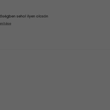
őségben sehol ilyen olcsón
enítése