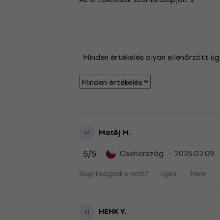
Minden értékelés olyan ellenőrzött üg
Matěj M.
M
5
/5
Csehország
2025.02.09.
Segítségedre volt?
Igen
Nem
HENK V.
H