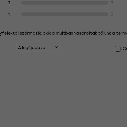
0
2
0
1
yfelektől származik, akik a múltban vásárolták tőlünk a term
Cs