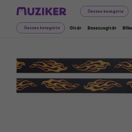
Hangszerek
Gitár
Gitár hevederek
Textil gitár hev
Összes kategória
Gitár
Basszusgitár
Bill
Összes kategória