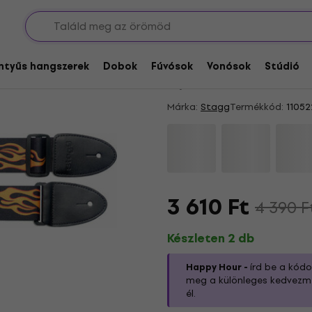
ederek
Akció
HAPPY HOUR
Stagg STE FLAME Flam
entyűs hangszerek
Dobok
Fúvósok
Vonósok
Stúdió
5
/5
2 x értékelve
Márka:
Stagg
Termékkód:
11052
3 610 Ft
4 390 F
Készleten 2 db
Happy Hour -
írd be a kód
meg a különleges kedvezmén
él.