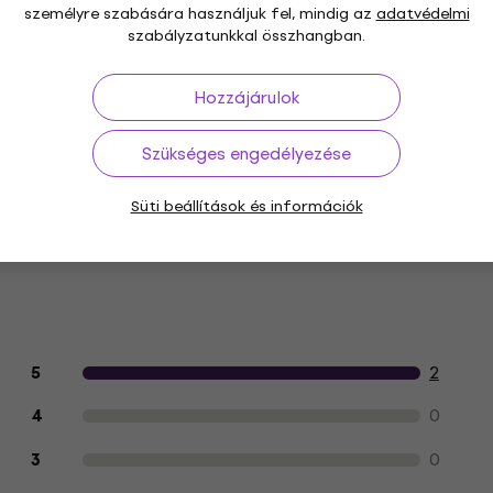
en
személyre szabására használjuk fel, mindig az
adatvédelmi
szabályzatunkkal összhangban.
Hozzájárulok
Minimális hossz (cm)
Szükséges engedélyezése
Süti beállítások és információk
pcsolatban
Vásárlói vélemények a termékről
2
5
0
4
0
3