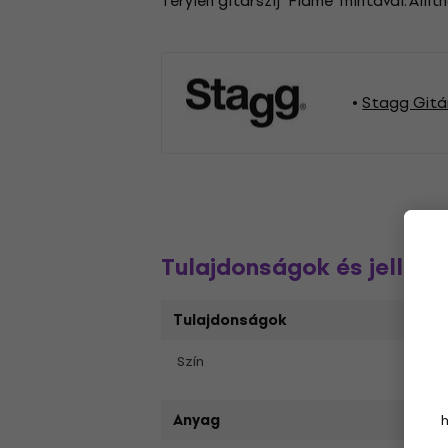
Terylén gitárszíj "Flame" mintával. Állít
Stagg Gitá
Tulajdonságok és jelleg
Tulajdonságok
Feke
Szín
Anyag