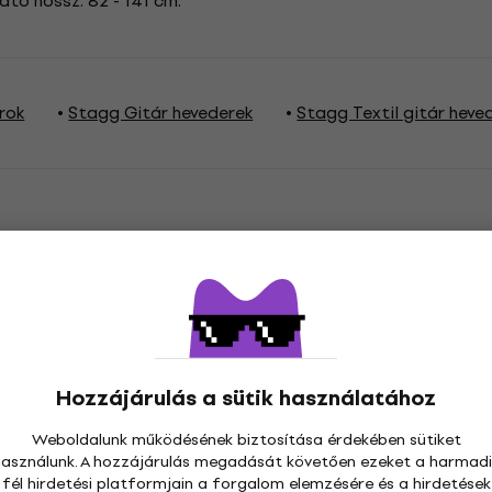
ható hossz: 82 - 141 cm.
rok
Stagg Gitár hevederek
Stagg Textil gitár heve
zetességek
Hozzájárulás a sütik használatához
te
Szín a gyártó szerint
Weboldalunk működésének biztosítása érdekében sütiket
használunk. A hozzájárulás megadását követően ezeket a harmadi
fél hirdetési platformjain a forgalom elemzésére és a hirdetések