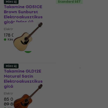
Mint új
Standard SET
Takamine GD51CE
Takamine GLD12E
Brown Sunburst
Natural Satin
Elektroakusztikus
Elektroakusztikus
gitár (Mint új)
gitár (Csak
kicsomagolt)
Elektroakusztikus gitár
Elektroakusztikus gitár
178 030 Ft
90 840 Ft
Készleten
124 462,8 Ft
- 27 %
Készleten
Mint új
Használt
Takamine GLD12E
Takamine GD11MCE-
Natural Satin
NS Standard SET
Elektroakusztikus
Natural Satin
gitár (Mint új)
Elektroakusztikus
gitár
Elektroakusztikus gitár
85 030 Ft
Elektroakusztikus gitár
89 840 Ft
- 5 %
5
/5