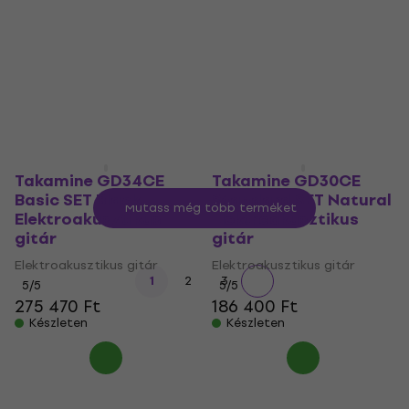
gitár
gitár (Használt )
Elektroakusztikus gitár
Elektroakusztikus gitár
170 150 Ft
175 410 Ft
5
/5
223 600 Ft
Készleten
Készleten
Takamine GD34CE
Takamine GD30CE
Basic SET Black
Standard SET Natural
Mutass még több terméket
Elektroakusztikus
Elektroakusztikus
gitár
gitár
Elektroakusztikus gitár
Elektroakusztikus gitár
1
2
3
5
/5
5
/5
275 470 Ft
186 400 Ft
Készleten
Készleten