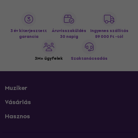
3 év kiterjesztett
Áruvisszaküldés
Ingyenes szállítás
garancia
30 napig
59 000 Ft -tól
3M+ ügyfelek
Szaktanácsadás
Muziker
Vásárlás
Hasznos