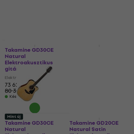
kóddal
MUZMUZ-5
1 028 730 Ft
a következő
kóddal
MUZMUZ-10
586 900 Ft
1 189 900 Ft
Készleten
Készleten
Mint új
Használt
Takamine GD30CE
Takamine GD30CE
Natural
Natural
Elektroakusztikus
Elektroakusztikus
gitár (Sérült)
gitár (Használt )
Elektroakusztikus gitár
Elektroakusztikus gitár
73 620 Ft
129 520 Ft
80 350 Ft
135 870 Ft
- 8 %
- 5 %
Készleten
Készleten
Mint új
Mint új
Takamine GD30CE
Takamine GD20CE
Natural
Natural Satin