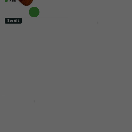
151 690 Ft
Készleten
Készleten
Sérült
Csak kicsomagolt
Takamine GLD11E
Takamine GLD11E
Natural Satin
Natural Satin
Elektroakusztikus
Elektroakusztikus
gitár (Mint új)
gitár (Használt )
Elektroakusztikus gitár
Elektroakusztikus gitár
107 530 Ft
82 150 Ft
110 590 Ft
Készleten
Készleten
Sérült
Használt
Takamine GD51CE
Takamine GD51CE
Natural
Natural
Elektroakusztikus
Elektroakusztikus
gitár (Sérült)
gitár (Csak
kicsomagolt)