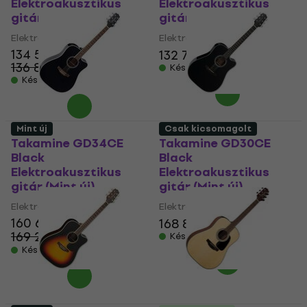
Elektroakusztikus
Elektroakusztikus
gitár (Mint új)
gitár (Használt )
Elektroakusztikus gitár
Elektroakusztikus gitár
134 540 Ft
132 790 Ft
136 880 Ft
Készleten
Készleten
Mint új
Csak kicsomagolt
Takamine GD34CE
Takamine GD30CE
Black
Black
Elektroakusztikus
Elektroakusztikus
gitár (Mint új)
gitár (Mint új)
Elektroakusztikus gitár
Elektroakusztikus gitár
160 650 Ft
168 890 Ft
169 270 Ft
- 5 %
Készleten
Készleten