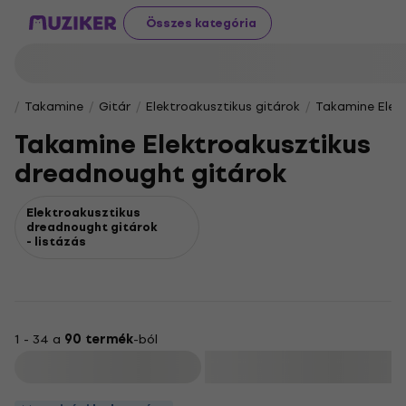
Összes kategória
Takamine
Gitár
Elektroakusztikus gitárok
Takamine Elek
Takamine Elektroakusztikus
dreadnought gitárok
Elektroakusztikus
dreadnought gitárok
- listázás
1 - 34 a
90 termék
-ból
Szűrő