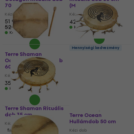
70 cm (Mint új)
(Mint új)
Kézi dob
Kézi dob
51 920 Ft
42 260 Ft
42 890 Ft
52 588,8 Ft
Készleten
Készleten
Mennyiségi kedvezmény
Terre Shaman
Terre Shaman Rituális
Octagon Rituális dob
dob 30 cm (Mint új)
60 cm (Mint új)
Kézi dob
Kézi dob
25 220 Ft
28 205,1 Ft
35 720 Ft
36 770 Ft
- 11 %
Készleten
Készleten
Terre Shaman Rituális
dob 35 cm
Terre Ocean
Hullámdob 50 cm
Kézi dob
5
/5
Kézi dob