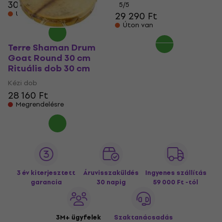
30 090 Ft
5
/5
Úton van
29 290 Ft
Úton van
Terre Shaman Drum
Goat Round 30 cm
Rituális dob 30 cm
Kézi dob
28 160 Ft
Megrendelésre
3 év kiterjesztett
Áruvisszaküldés
Ingyenes szállítás
garancia
30 napig
59 000 Ft -tól
3M+ ügyfelek
Szaktanácsadás