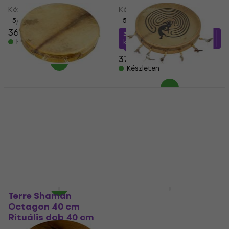
Kézi dob
Kézi dob
5
/5
5
/5
36 750 Ft
33 190 Ft
a következő
Készleten
kóddal
MUZMUZ-10
37 290 Ft
Készleten
Terre Shaman Rituális
Terre Shaman Rituális
dob 45 cm
dob 45 cm
Kézi dob
Kézi dob
5
/5
31 800 Ft
a következő
38 580 Ft
kóddal
MUZMUZ-20
Készleten
40 190 Ft
Készleten
Terre Shaman
Terre Shaman
Octagon 40 cm
Octagon Rituális dob
Rituális dob 40 cm
70 cm