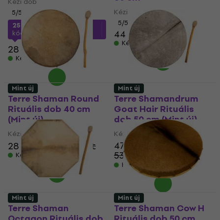
Kézi dob
Kézi dob
5
/5
5
/5
25 470 Ft
a következő
44 440 Ft
kóddal
MUZMUZ-10
Készleten
28 490 Ft
Készleten
Mint új
Mint új
Terre Shaman Round
Terre Shamandrum
Rituális dob 40 cm
Goat Hair Rituális
(Mint új)
dob 50 cm (Mint új)
Kézi dob
Kézi dob
47 310 Ft
28 970 Ft
30 581,1 Ft
53 080 Ft
Készleten
- 11 %
Készleten
Mint új
Mint új
Terre Shaman
Terre Shaman Cow H
Octagon Rituális dob
Rituális dob 50 cm