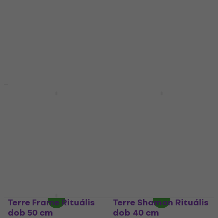
Kézi dob
Kézi dob
5
/5
5
/5
20 190 Ft
a következő
58 300 Ft
kóddal
MUZMUZ-10
Készleten
22 900 Ft
Készleten
Terre Oceandrum
Terre Oceandrum
Hullámdob 30 cm
Hullámdob 35 cm
Kézi dob
Kézi dob
5
/5
5
/5
14 790 Ft
a következő
17 810 Ft
a következő
kóddal
MUZMUZ-5
kóddal
MUZMUZ-5
15 790 Ft
18 900 Ft
Készleten
Készleten
Terre Frame Rituális
Terre Shaman Rituális
dob 50 cm
dob 40 cm