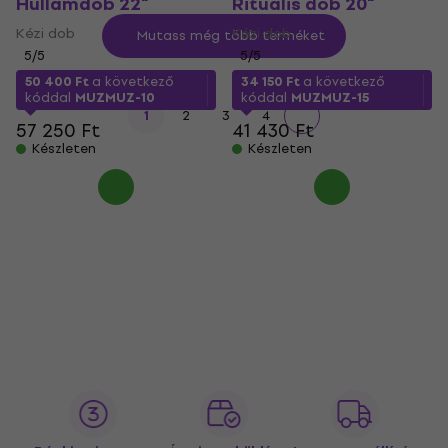
Hullámdob 22"
Rituális dob 20"
Kézi dob
Kézi dob
Mutass még több terméket
5
/5
5
/5
50 400 Ft
a következő
34 150 Ft
a következő
kóddal
MUZMUZ-10
kóddal
MUZMUZ-15
1
2
3
4
57 250 Ft
41 430 Ft
Készleten
Készleten