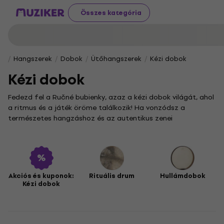
Összes kategória
Hangszerek
Dobok
Ütőhangszerek
Kézi dobok
Kézi dobok
Fedezd fel a Ručné bubienky, azaz a kézi dobok világát, ahol
a ritmus és a játék öröme találkozik! Ha vonzódsz a
természetes hangzáshoz és az autentikus zenei
élményekhez, itt garantáltan megtalálod a neked való
hangszert. Ez a kategória mindenkit megszólít, aki szeretne
elmélyülni az ütőhangszerek ezen izgalmas ágában.
A
Ručné bubienky SR
alkategóriában a hagyományos kézi
dobok kedvelői lelhetnek kincsekre, míg a
Rituálne bubny
a
Akciós és kuponok:
Rituális drum
Hullámdobok
Kézi dobok
spirituális és meditatív zenei utazásokhoz kínálnak
különleges hangszereket. Ha a modern hangzások és
innovatív megoldások vonzanak, a
Wave bubny
izgalmas, új
zenei távlatokat nyitnak meg előtted.