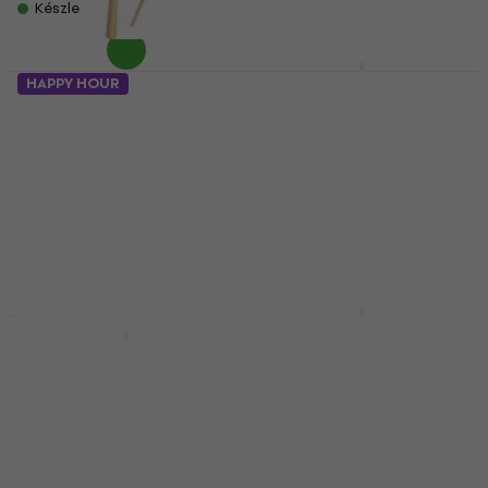
Készleten
Noicetone D043-1
HAPPY HOUR
Drum 8" Kézi dob Red
Noicetone D052-1
8"
15x27cm Kézi dob 15
cm
Kézi dob
Kézi dob
5
/5
8 230 Ft
5
/5
Készleten
3 660 Ft
Készleten
Noicetone D010-2
25x4,5cm Kézi dob 25
Noicetone D008-2
cm
15x4,5cm Kézi dob 15
cm
Kézi dob
Kézi dob
5
/5
5 110 Ft
5
/5
Készleten
2 850 Ft
2 910 Ft