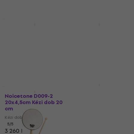
HAPPY HOUR
Noicetone DP906F
Noicetone D041-1
Kézi dob 6"
Lollipop Drum 20cm
Kézi dob 20 cm
Kézi dob
Kézi dob
5
/5
2 840 Ft
5
/5
5 310 Ft
Készleten
Készleten
Terre Shaman Round
HAPPY HOUR
Rituális dob 40 cm
Noicetone D009-2
20x4,5cm Kézi dob 20
Kézi dob
cm
5
/5
30 890 Ft
Kézi dob
Készleten
5
/5
3 260 Ft