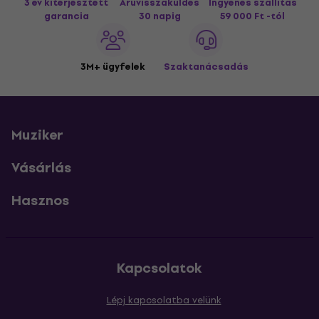
3 év kiterjesztett
Áruvisszaküldés
Ingyenes szállítás
garancia
30 napig
59 000 Ft -tól
3M+ ügyfelek
Szaktanácsadás
Muziker
Vásárlás
Hasznos
Kapcsolatok
Lépj kapcsolatba velünk