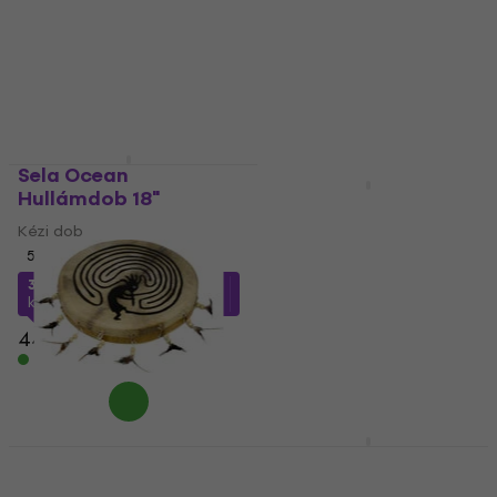
37 290 Ft
Készleten
Kézi dob
5
/5
32 490 Ft
Készleten
Sela Ocean
Hullámdob 18"
Noicetone D007-2
10x4,5cm Kézi dob 10
Kézi dob
cm
5
/5
Kézi dob
34 440 Ft
a következő
kóddal
MUZMUZ-20
5
/5
1 600 Ft
44 900 Ft
2 100 Ft
- 24 %
Készleten
Készleten
Terre Shaman Rituális
Shamann The Ocean
dob 40 cm
Drum Blue 19 cm