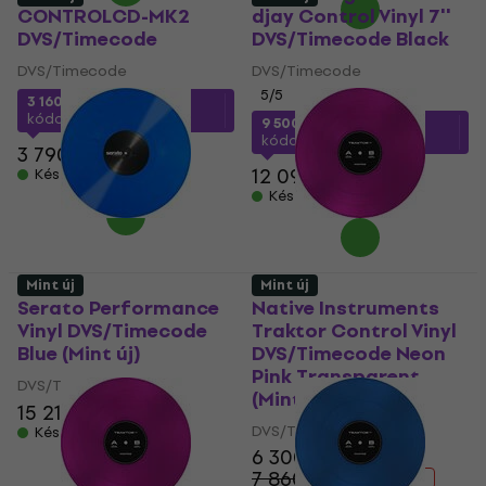
CONTROLCD-MK2
djay Control Vinyl 7''
DVS/Timecode
DVS/Timecode Black
DVS/Timecode
DVS/Timecode
5
/5
3 160 Ft
a következő
kóddal
MUZMUZ-15
9 500 Ft
a következő
kóddal
MUZMUZ-20
3 790 Ft
12 090 Ft
Készleten
Készleten
Mint új
Mint új
Serato Performance
Native Instruments
Vinyl DVS/Timecode
Traktor Control Vinyl
Blue (Mint új)
DVS/Timecode Neon
Pink Transparent
DVS/Timecode
(Mint új)
15 210 Ft
DVS/Timecode
Készleten
6 300 Ft
7 860,6 Ft
- 20 %