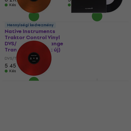
Készleten
Készleten
Mennyiségi kedvezmény
Native Instruments
Stokyo Algoriddim
Traktor Control Vinyl
djay Control Vinyl 7''
DVS/Timecode Orange
DVS/Timecode Black
Transparent (Mint új)
(Mint új)
DVS/Timecode
DVS/Timecode
5 450 Ft
5 860 Ft
8 040 Ft
8 720 Ft
Készleten
Készleten
Serato Performance
Vinyl DVS/Timecode
Native Instruments
Black
Traktor Control Vinyl
DVS/Timecode Red
DVS/Timecode
DVS/Timecode
5
/5
12 720 Ft
5
/5
Úton van
7 720 Ft
Nincs készleten