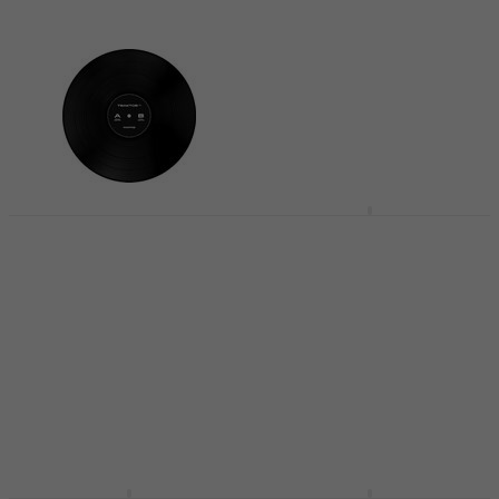
tulajdonságainak egyesítésével!
Serato Performance
Vinyl DVS/Timecode
Native Instruments
Black
Traktor Control Vinyl
DVS/Timecode Black
DVS/Timecode
DVS/Timecode
5
/5
12 890 Ft
5
/5
Készleten
7 810 Ft
Készleten