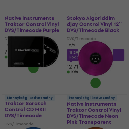
Mennyiségi kedvezmény
Native Instruments
Stokyo Algoriddim
Traktor Control Vinyl
djay Control Vinyl 12''
DVS/Timecode Purple
DVS/Timecode Black
DVS/Timecode
DVS/Timecode
5
/5
5
/5
7 110 Ft
11 290 Ft
a következő
Készleten
kóddal
MUZMUZ-10
12 710 Ft
Készleten
Native Instruments
Mennyiségi kedvezmény
Mennyiségi kedvezmény
Traktor Scratch
Native Instruments
Control CD MKII
Traktor Control Vinyl
DVS/Timecode
DVS/Timecode Neon
Pink Transparent
DVS/Timecode