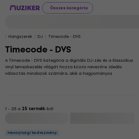
Összes kategória
Hangszerek
DJ
Timecode - DVS
Timecode - DVS
A Timecode - DVS kategória a digitális DJ-zés és a klasszikus
vinyl lemezkezelés világát hozza közös nevezőre. Ideális
választás mindazok számára, akik a hagyományos
lemezjátszók nyújtotta páratlan érzést és precizitást
szeretnék a modern technológia rugalmasságával ötvözni.
A timecode vinyl segítségével a digitális zenei fájlokat
pontosan úgy irányíthatod, mintha valódi bakelitlemezeket
pörgetnél. Ez a megoldás tökéletes szabadságot ad a
1 - 25 a
25 termék
-ból
kreatív mixeléshez és a hajszálpontos időzítéshez, lehetővé
Szűrő
téve a scratch-technikák és a finomhangolt átmenetek
hibátlan kivitelezését. Merülj el a DVS-rendszerek világában,
Mennyiségi kedvezmény
és emeld új szintre a szettjeidet a két világ legjobb