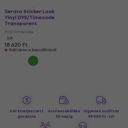
Serato Sticker Lock
Vinyl DVS/Timecode
Transparent
DVS/Timecode
5
/5
18 620 Ft
Raktáron a beszállítónál
3 év kiterjesztett
Áruvisszaküldés
Ingyenes szállítás
garancia
30 napig
59 000 Ft -tól