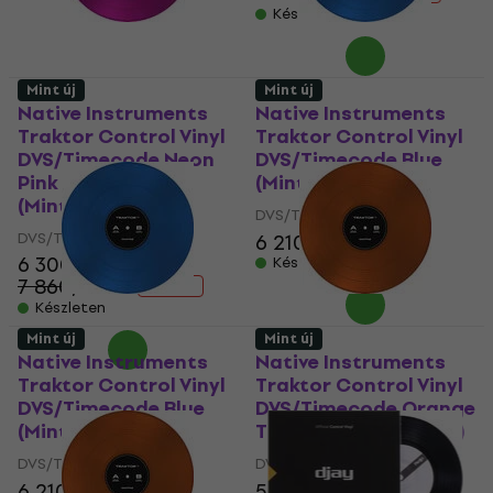
Készleten
Mint új
Mint új
Native Instruments
Native Instruments
Traktor Control Vinyl
Traktor Control Vinyl
DVS/Timecode Neon
DVS/Timecode Blue
Pink Transparent
(Mint új)
(Mint új)
DVS/Timecode
DVS/Timecode
6 210 Ft
6 310 Ft
6 300 Ft
Készleten
7 860,6 Ft
- 20 %
Készleten
Mint új
Mint új
Native Instruments
Native Instruments
Traktor Control Vinyl
Traktor Control Vinyl
DVS/Timecode Blue
DVS/Timecode Orange
(Mint új)
Transparent (Mint új)
DVS/Timecode
DVS/Timecode
6 210 Ft
6 310 Ft
5 450 Ft
5 860 Ft