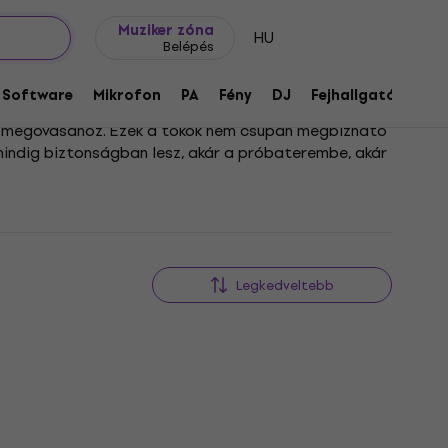
Ajándék ötletek
FAQ
Muziker Blog
Muziker zóna
HU
Belépés
Software
Mikrofon
PA
Fény
DJ
Fejhallgató
Audi
d megóvásához. Ezek a tokok nem csupán megbízható
 mindig biztonságban lesz, akár a próbaterembe, akár
asszív, mégis elegáns hegedű tok például tökéletes
i tárolásról vagy turnézásról, nálunk biztosan
Legkedveltebb