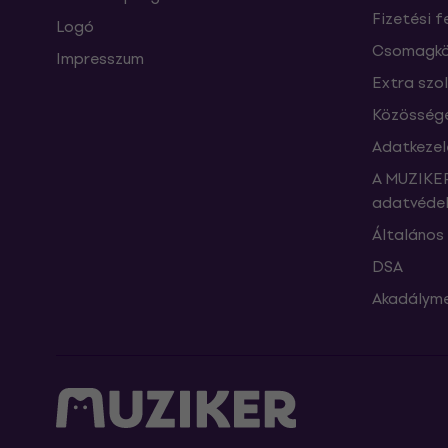
Fizetési f
Logó
Csomagkö
Impresszum
Extra szo
Közössége
Adatkezel
A MUZIKER
adatvédel
Általános 
DSA
Akadályme