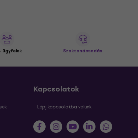
 ügyfelek
Szaktanácsadás
Kapcsolatok
sek
Lépj kapcsolatba velünk