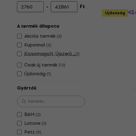
-
Ft
Minimális ár
Maximális ár
Latone LN2
Újdonság
Vonótok
A termék állapota
24 010 Ft
Készleten
Akciós termék
(
3
)
Kuponnal
(
2
)
Kicsomagolt, Újszerű...
(
1
)
Csak új termék
(
13
)
Újdonság
(
1
)
Latone LN1
Gyártók
Vonótok
11 580 Ft
Készleten
BAM
(
2
)
Latone
(
3
)
Petz
(
9
)