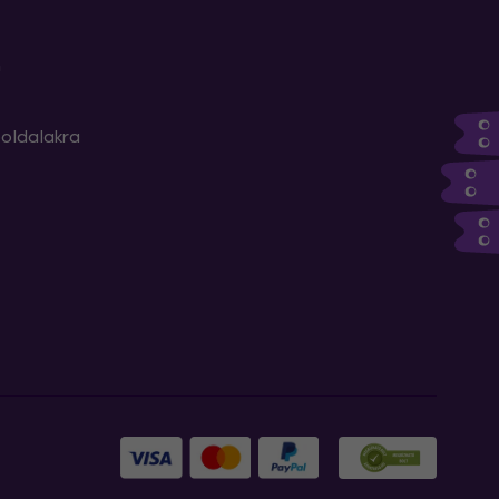
m
oldalakra