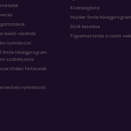
eltételek
Kívánságlista
vetés
Muziker Smile hűségprogra
lgáltatások
Sütik kezelése
n belüli vásárlás
Figyelmeztetés a csaló web
ési nyilatkozat
 Smile hűségprogram
mi szabályzata
szerződési feltételek
ntesítési nyilatkozat