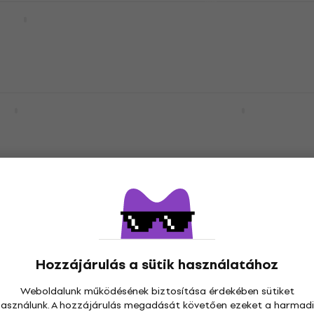
 Green Vonótok
BAM 9013 Vonótok
Vonótok
13 560 Ft
Készleten
vetkező kóddal
MUZMUZ-
UNI Blue Vonótok
Petz AIV03 UNI Red Vonó
Vonótok
30 070 Ft
e
Megrendelésre
 UNI Red Vonótok
Petz AIV03 UNI Blue Von
Vonótok
30 070 Ft
e
Megrendelésre
Hozzájárulás a sütik használatához
Weboldalunk működésének biztosítása érdekében sütiket
használunk. A hozzájárulás megadását követően ezeket a harmadi