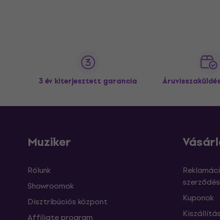
3 év kiterjesztett garancia
Áruvisszaküldé
Muziker
Vásárl
Rólunk
Reklamáci
szerződés
Showroomok
Kuponok
Disztribúciós központ
Kiszállítá
Affiliate program