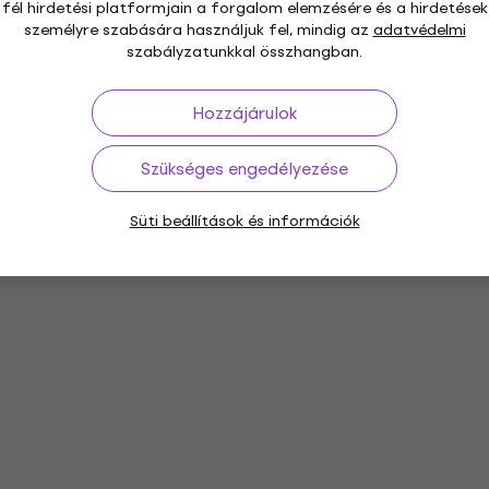
fél hirdetési platformjain a forgalom elemzésére és a hirdetések
személyre szabására használjuk fel, mindig az
adatvédelmi
szabályzatunkkal összhangban.
Hozzájárulok
Szükséges engedélyezése
Süti beállítások és információk