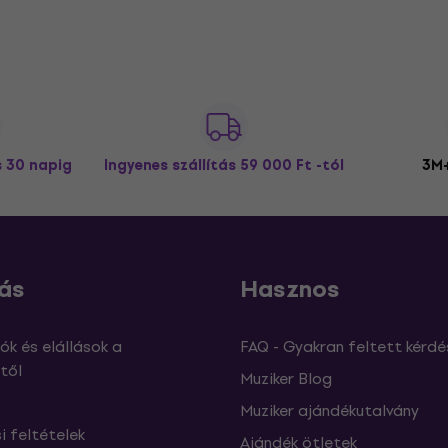
s 30 napig
Ingyenes szállítás
59 000 Ft -tól
3M+
ás
Hasznos
ók és elállások a
FAQ - Gyakran feltett kérdé
től
Muziker Blog
Muziker ajándékutalvány
si feltételek
Ajándék ötletek