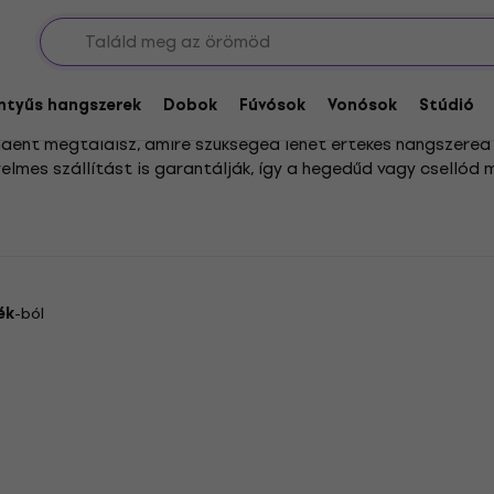
entyűs hangszerek
Dobok
Fúvósok
Vonósok
Stúdió
ndent megtalálsz, amire szükséged lehet értékes hangszere
elmes szállítást is garantálják, így a hegedűd vagy csellód
odellek sorakoznak, hogy minden igényt kielégítsenek. Egy m
 is strapabíró megoldást keresel. Legyen szó egyszerű otthon
.
ék
-ból