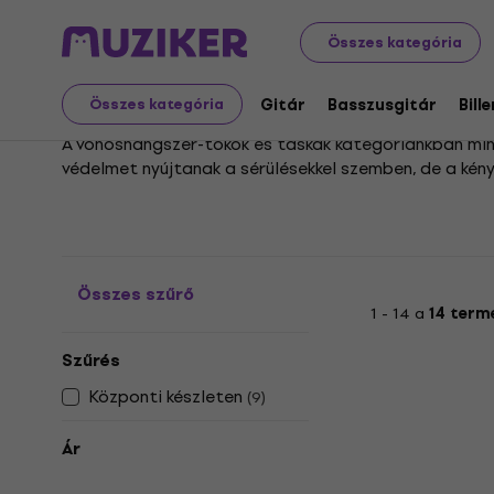
Hangszerek
Vonósok
Vonótokok és táskák
Összes kategória
Vonótokok és táskák
Gitár
Basszusgitár
Bill
Összes kategória
A vonóshangszer-tokok és táskák kategóriánkban mi
védelmet nyújtanak a sérülésekkel szemben, de a kény
egy koncertre indulsz vele.
Kínálatunkban a legkülönfélébb anyagokból készült m
választás, ha a mindennapi használatra és utazáshoz
megtalálod az ideális társat a hangszered számára
Összes szűrő
1 - 14 a
14 term
Szűrés
Központi készleten
(
9
)
Ár