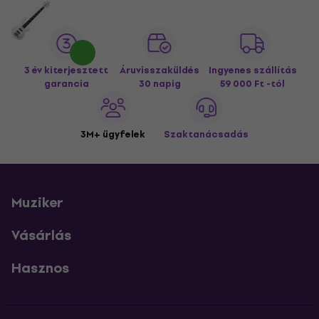
3 év kiterjesztett
Áruvisszaküldés
Ingyenes szállítás
garancia
30 napig
59 000 Ft -tól
3M+ ügyfelek
Szaktanácsadás
Muziker
Vásárlás
Hasznos