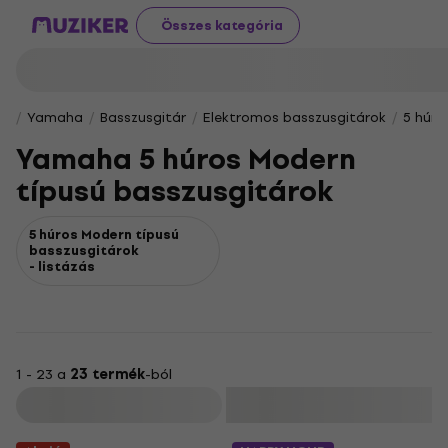
Összes kategória
Yamaha
Basszusgitár
Elektromos basszusgitárok
5 húro
Yamaha 5 húros Modern
típusú basszusgitárok
5 húros Modern típusú
basszusgitárok
- listázás
1 - 23 a
23 termék
-ból
Szűrő