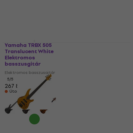
Yamaha TRBX 505
Translucent White
Yamaha BB735 A
Elektromos
Matte Translucent
basszusgitár
Black Elektromos
basszusgitár
Elektromos basszusgitár
5
/5
Elektromos basszusgitár
267 820 Ft
5
/5
Úton van
417 980 Ft
450 130 Ft
- 7 %
Úton van