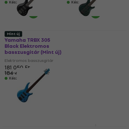
Készleten
Készleten
Mint új
Yamaha TRBX 305
Yamaha TRBX605FM
Black Elektromos
Indigo Blue
basszusgitár (Mint új)
Elektromos
basszusgitár (Csak
Elektromos basszusgitár
kicsomagolt)
181 050 Ft
184 437 Ft
Elektromos basszusgitár
Készleten
309 840 Ft
356 192,1 Ft
- 13 %
Készleten