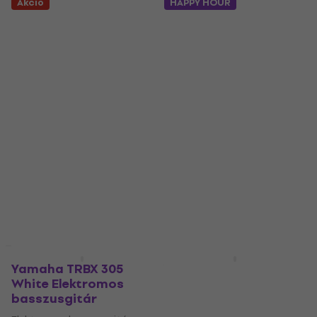
Akció
HAPPY HOUR
HAPPY HOUR
Yamaha TRBX 305
Yamaha TRBX 505
White Elektromos
Brick Burst
basszusgitár
Elektromos
basszusgitár