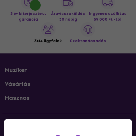
3 év kiterjesztett
Áruvisszaküldés
Ingyenes szállítás
garancia
30 napig
59 000 Ft -tól
3M+ ügyfelek
Szaktanácsadás
Muziker
Vásárlás
Hasznos
Kapcsolatok