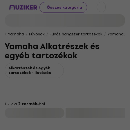
Összes kategória
Yamaha
Fúvósok
Fúvós hangszer tartozékok
Yamaha Alk
Yamaha Alkatrészek és
egyéb tartozékok
Alkatrészek és egyéb
tartozékok - listázás
1 - 2 a
2 termék
-ból
Szűrő