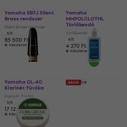
Yamaha SB7J Silent
Yamaha
Brass rendszer
MMPOLCLOTHL
Törlőkendő
Silent Brass rendszer
Törlőkendő
5
/5
85 500 Ft
4
/5
4 270 Ft
Készleten
Készleten
Yamaha CL-4C
Yamaha
Akció
Klarinét fúvóka
BMMVALVEOILREG3
Olaj/krém fúvós
Klarinét fúvóka
hangszerekre 60 ml
5
/5
17 120 Ft
Olaj/krém fúvós
hangszerekre
Készleten
5
/5
4 440 Ft