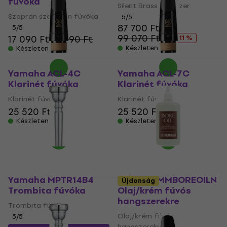
fúvóka
Silent Brass rendszer
Szoprán szaxofon fúvóka
5
/5
87 700 Ft
5
/5
99 070 Ft
17 090 Ft
18 490 Ft
- 11 %
Készleten
Készleten
Yamaha ACL-4C
Yamaha ACL-7C
Klarinét fúvóka
Klarinét fúvóka
Klarinét fúvóka
Klarinét fúvóka
25 520 Ft
25 520 Ft
Készleten
Készleten
Yamaha MPTR14B4
Yamaha MMBOREOILN
Újdonság
Trombita fúvóka
Olaj/krém fúvós
hangszerekre
Trombita fúvóka
Olaj/krém fúvós
5
/5
hangszerekre