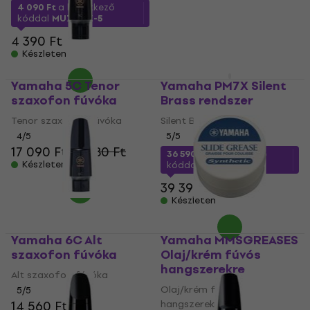
Készleten
4 090 Ft
a következő
kóddal
MUZMUZ-5
4 390 Ft
Készleten
Yamaha 5C Tenor
Yamaha PM7X Silent
szaxofon fúvóka
Brass rendszer
Tenor szaxofon fúvóka
Silent Brass rendszer
4
/5
5
/5
17 090 Ft
17 480 Ft
36 590 Ft
a következő
Készleten
kóddal
MUZMUZ-5
39 390 Ft
Készleten
Yamaha 6C Alt
Yamaha MMSGREASES
szaxofon fúvóka
Olaj/krém fúvós
hangszerekre
Alt szaxofon fúvóka
Olaj/krém fúvós
5
/5
14 560 Ft
hangszerekre