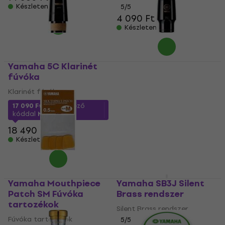
Készleten
5
/5
4 090 Ft
Készleten
Yamaha 5C Klarinét
Yamaha 7C Alt
fúvóka
szaxofon fúvóka
Klarinét fúvóka
Alt szaxofon fúvóka
4
/5
17 090 Ft
a következő
kóddal
MUZMUZ-5
14 560 Ft
a következő
kóddal
MUZMUZ-5
18 490 Ft
15 690 Ft
Készleten
Készleten
Yamaha Mouthpiece
Yamaha SB3J Silent
Patch SM Fúvóka
Brass rendszer
tartozékok
Silent Brass rendszer
Fúvóka tartozékok
5
/5