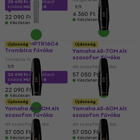
20 490 Ft
a következő
kóddal
MUZMUZ-5
5
/5
4 360 Ft
22 090 Ft
Készleten
Készleten
Yamaha MPTR16C4
Újdonság
Újdonság
Trombita fúvóka
Yamaha AS-7CM Alt
szaxofon fúvóka
Trombita fúvóka
5
/5
Alt szaxofon fúvóka
57 050 Ft
20 490 Ft
a következő
kóddal
MUZMUZ-5
Készleten
22 090 Ft
Készleten
Újdonság
Újdonság
Yamaha AS-5CM Alt
Yamaha AS-6CM Alt
szaxofon fúvóka
szaxofon fúvóka
Alt szaxofon fúvóka
Alt szaxofon fúvóka
57 050 Ft
57 050 Ft
Készleten
Készleten