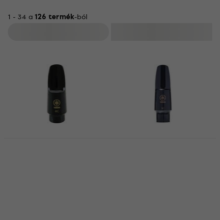
1 - 34 a
126 termék
-ból
Szűrő
Yamaha 4C Alt
Yamaha 5C Alt
szaxofon fúvóka
szaxofon fúvóka
Alt szaxofon fúvóka
Alt szaxofon fúvóka
5
/5
5
/5
14 560 Ft
14 580 Ft
Készleten
Készleten