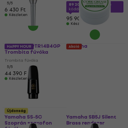
5
/5
89 200 Ft
a következő
6 430 Ft
kóddal
MUZMUZ-5
Készleten
95 900 Ft
Készleten
Yamaha MPTR14B4GP
Yamaha
HAPPY HOUR
Akció
Trombita fúvóka
MMCGREASES3
Olaj/krém fúvós
Trombita fúvóka
hangszerekre
5
/5
44 390 Ft
Olaj/krém fúvós
hangszerekre
Készleten
4
/5
4 330 Ft
Készleten
Újdonság
Újdonság
Yamaha SS-5C
Yamaha SB5J Silent
Szoprán szaxofon
Brass rendszer