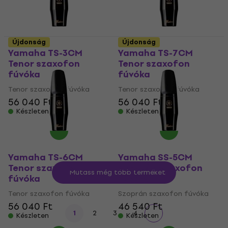
Újdonság
Újdonság
Yamaha TS-3CM
Yamaha TS-7CM
Tenor szaxofon
Tenor szaxofon
fúvóka
fúvóka
Tenor szaxofon fúvóka
Tenor szaxofon fúvóka
56 040 Ft
56 040 Ft
Készleten
Készleten
Yamaha TS-6CM
Yamaha SS-5CM
Tenor szaxofon
Szoprán szaxofon
Mutass még több terméket
fúvóka
fúvóka
Tenor szaxofon fúvóka
Szoprán szaxofon fúvóka
56 040 Ft
46 540 Ft
1
2
3
4
Készleten
Készleten