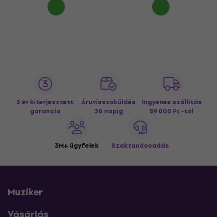
3 év kiterjesztett
Áruvisszaküldés
Ingyenes szállítás
garancia
30 napig
59 000 Ft -tól
3M+ ügyfelek
Szaktanácsadás
Muziker
Vásárlás