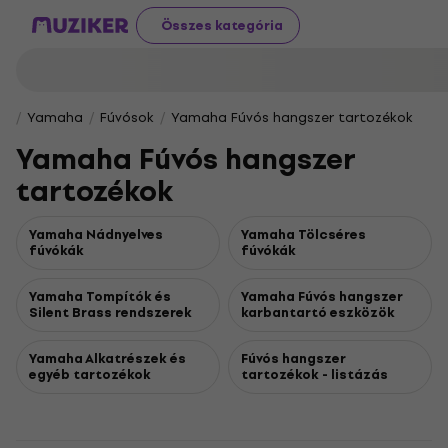
Összes kategória
Yamaha
Fúvósok
Yamaha Fúvós hangszer tartozékok
Yamaha Fúvós hangszer
tartozékok
Yamaha Nádnyelves
Yamaha Tölcséres
fúvókák
fúvókák
Yamaha Tompítók és
Yamaha Fúvós hangszer
Silent Brass rendszerek
karbantartó eszközök
Yamaha Alkatrészek és
Fúvós hangszer
egyéb tartozékok
tartozékok - listázás