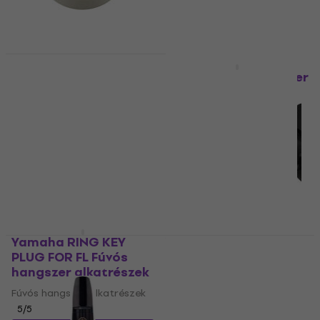
Készleten
Yamaha
MMNCGREASES04
Yamaha Powder Paper
Olaj/krém fúvós
Törlőkendő
hangszerekre
Törlőkendő
Olaj/krém fúvós
5 190 Ft
hangszerekre
6 170 Ft
- 16 %
4
/5
Készleten
2 560 Ft
Készleten
Yamaha RING KEY
Yamaha YDS-120 Alt
PLUG FOR FL Fúvós
szaxofon fúvóka
hangszer alkatrészek
Alt szaxofon fúvóka
Fúvós hangszer alkatrészek
5
/5
7 050 Ft
5
/5