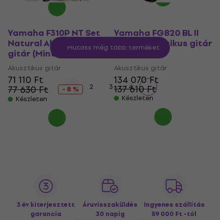
Yamaha F310P NT Set
Yamaha FG820 BL II
Natural Akusztikus
Black Akusztikus gitár
Mutass még több terméket
gitár (Mint új)
(Mint új)
Akusztikus gitár
Akusztikus gitár
71 110 Ft
134 070 Ft
1
2
3
4
137 610 Ft
77 630 Ft
- 8 %
Készleten
Készleten
3 év kiterjesztett
Áruvisszaküldés
Ingyenes szállítás
garancia
30 napig
59 000 Ft -tól