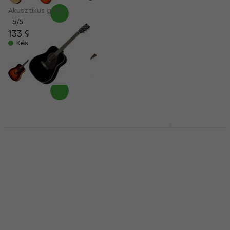
Akusztikus gitár
Akusztikus gitár
5
/5
5
/5
133 920 Ft
69 390 Ft
Készleten
Készleten
Yamaha F 370 Black
Yamaha F400 Smoky
Akusztikus gitár
Black Akusztikus gitár
Akusztikus gitár
Akusztikus gitár
5
/5
5
/5
58 490 Ft
66 800 Ft
a következő
Készleten
kóddal
MUZMUZ-15
81 560 Ft
Készleten