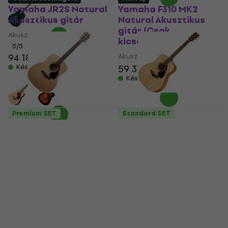
Yamaha JR2S Natural
Yamaha F310 MK2
Akusztikus gitár
Natural Akusztikus
gitár (Csak
Akusztikus gitár
kicsomagolt)
5
/5
94 180 Ft
Akusztikus gitár
Készleten
59 370 Ft
Készleten
Premium SET
Standard SET
Yamaha F310 MK2
Yamaha FG800
Natural Akusztikus
Natural Akusztikus
gitár (Csak
gitár (Mint új)
kicsomagolt)
Akusztikus gitár
Akusztikus gitár
112 810 Ft
58 890 Ft
Készleten
Készleten
Csak kicsomagolt
Premium SET