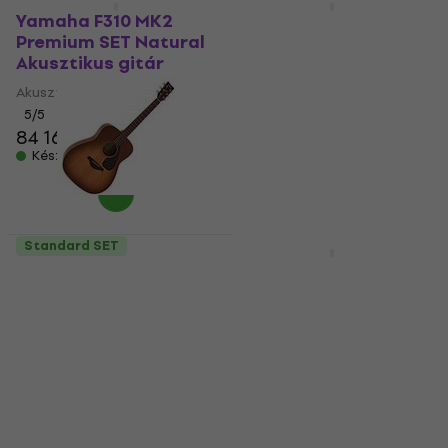
Yamaha F310 MK2
Yamaha F310 MK2
Premium SET Natural
Standard SET Natural
Akusztikus gitár
Akusztikus gitár
Akusztikus gitár
Akusztikus gitár
5
/5
5
/5
84 160 Ft
73 350 Ft
Készleten
Készleten
Standard SET
Csak kicsomagolt
Yamaha FG800 Sand
Yamaha F310 TBS MK2
Burst Akusztikus gitár
Premium SET Tobacco
(Csak kicsomagolt)
Sunburst Akusztikus
gitár
Akusztikus gitár
Akusztikus gitár
128 390 Ft
Készleten
5
/5
91 450 Ft
Készleten