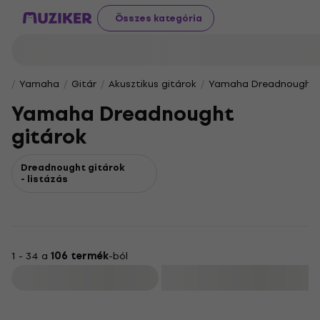
Összes kategória
Yamaha
Gitár
Akusztikus gitárok
Yamaha Dreadnought 
Yamaha Dreadnought
gitárok
Dreadnought gitárok
- listázás
1 - 34 a
106 termék
-ból
Szűrő