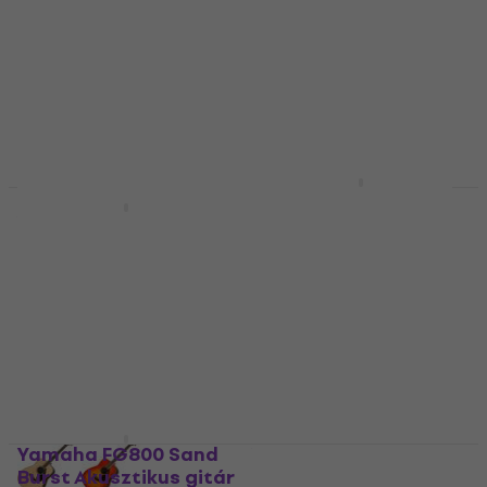
Yamaha F310P NT Set
Natural Akusztikus
Yamaha FG830
gitár
Tobacco Brown
Sunburst Akusztikus
Akusztikus gitár
gitár
5
/5
81 800 Ft
Akusztikus gitár
Készleten
5
/5
178 900 Ft
190 700 Ft
- 6 %
Készleten
Yamaha FG800 Sand
Yamaha JR2 Natural
Burst Akusztikus gitár
Akusztikus gitár