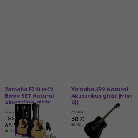
Basic SET
Mint új
Yamaha F310 TBS MK2
Yamaha FG800 Brown
Standard SET
Sunburst Akusztikus
Tobacco Sunburst
gitár (Csak
Akusztikus gitár
kicsomagolt)
Akusztikus gitár
Akusztikus gitár
124 370 Ft
5
/5
71 530 Ft
Készleten
Készleten
Mint új
Mint új
Yamaha F310 MK2
Yamaha JR2 Natural
Basic SET Natural
Akusztikus gitár (Mint
Akusztikus gitár
új)
Akusztikus gitár
Akusztikus gitár
68 700 Ft
5
/5
68 310 Ft
Készleten
Készleten