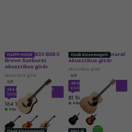
Készleten
Yamaha FG820 BSB II
Yamaha F370 Natural
HAPPY HOUR
Csak kicsomagolt
Brown Sunburst
Akusztikus gitár
Akusztikus gitár
Akusztikus gitár
Akusztikus gitár
5
/5
5
/5
69 300 Ft
a következő
kóddal
MUZMUZ-15
144 800 Ft
a következő
kóddal
MUZMUZ-10
81 560 Ft
164 190 Ft
Készleten
Készleten
Csak kicsomagolt
Mint új