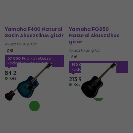
Yamaha F400 Natural
Yamaha FG850
Satin Akusztikus gitár
Natural Akusztikus
gitár
Akusztikus gitár
Akusztikus gitár
5
/5
5
/5
67 030 Ft
a következő
kóddal
MUZMUZ-20
190 030 Ft
a következő
kóddal
MUZMUZ-10
84 280 Ft
213 900 Ft
Készleten
Készleten