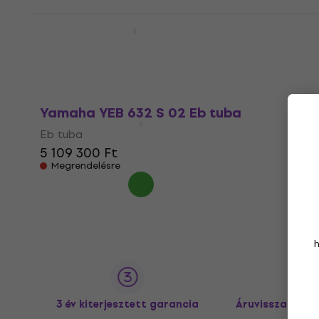
Yamaha YEB 632 02 Eb tuba
Eb tuba
4 819 530 Ft
Megrendelésre
Yamaha YEB 632 S 02 Eb tuba
Eb tuba
5 109 300 Ft
Megrendelésre
3 év kiterjesztett garancia
Áruvisszaküldé