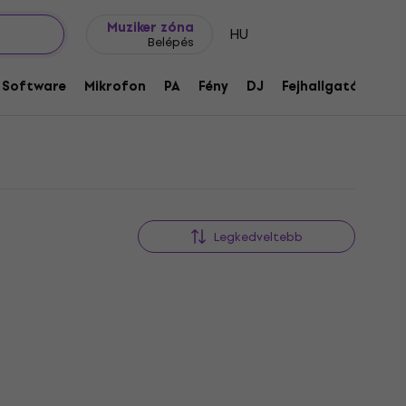
Ajándék ötletek
FAQ
Muziker Blog
Muziker zóna
HU
Belépés
Software
Mikrofon
PA
Fény
DJ
Fejhallgató
Audi
Legkedveltebb
Akció