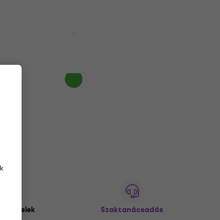
Yamaha YEB 321 S Eb tuba
Eb tuba
2 165 720 Ft
2 501 530 Ft
- 13 %
Megrendelésre
k
 ügyfelek
Szaktanácsadás