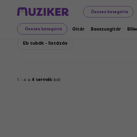
Yamaha
Fúvósok
Tubák
Yamaha Eb tubák
Összes kategória
Yamaha Eb tubák
Gitár
Basszusgitár
Bill
Összes kategória
Eb tubák - listázás
1 - 4 a
4 termék
-ból