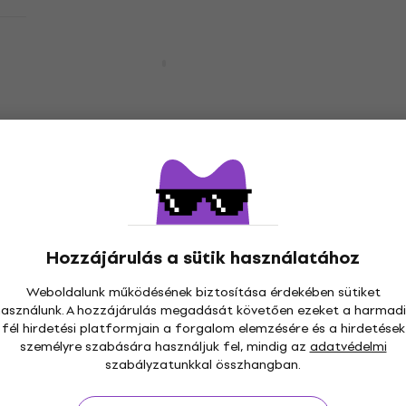
Yamaha YEB 321 Eb tuba
Eb tuba
2 053 660 Ft
2 328 260 Ft
- 12 %
Megrendelésre
Hozzájárulás a sütik használatához
Weboldalunk működésének biztosítása érdekében sütiket
használunk. A hozzájárulás megadását követően ezeket a harmadi
fél hirdetési platformjain a forgalom elemzésére és a hirdetések
személyre szabására használjuk fel, mindig az
adatvédelmi
szabályzatunkkal összhangban.
s 30 napig
Ingyenes szállítás
59 000 Ft -tól
3M+