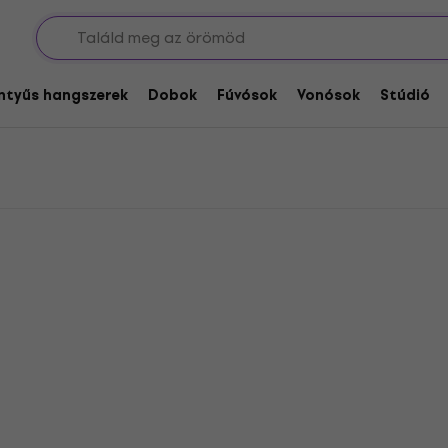
entyűs hangszerek
Dobok
Fúvósok
Vonósok
Stúdió
Akció