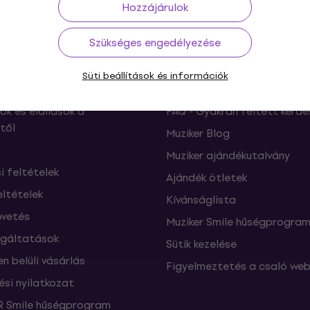
Hozzájárulok
Szükséges engedélyezése
ás
Hasznos
Süti beállítások és információk
ók és elállások a
FAQ - Gyakran feltett kérdé
től
Muziker Blog
Muziker ajándékutalvány
si feltételek
Ajándék ötletek
eltételek
Kívánságlista
vetés
Muziker Smile hűségprogra
lgáltatások
Sütik kezelése
n belüli vásárlás
Figyelmeztetés a csaló web
ési nyilatkozat
 Smile hűségprogram