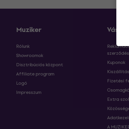
Muziker
Vásárl
Rólunk
Reklamáci
szerződés
Showroomok
Kuponok
Disztribúciós központ
Kiszállítá
Affiliate program
Fizetési f
Logó
Csomagkö
Impresszum
Extra szo
Közössége
Adatkezel
A MUZIKER