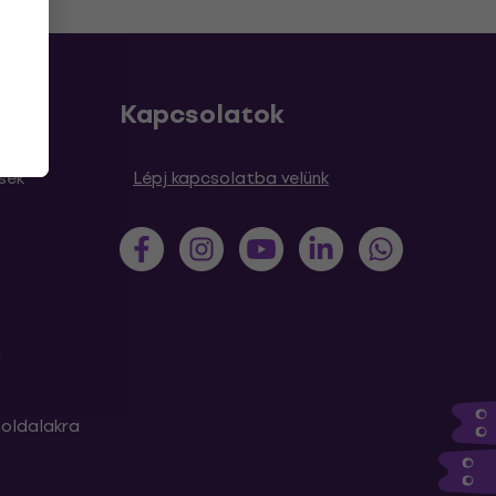
Kapcsolatok
sek
Lépj kapcsolatba velünk
m
oldalakra