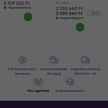
5 109 300 Ft
Eb tuba
Megrendelésre
2 053 660 Ft
2 328 260 Ft
- 12 %
Megrendelésre
3 év kiterjesztett
Áruvisszaküldés
Ingyenes szállítás
garancia
30 napig
59 000 Ft -tól
3M+ ügyfelek
Szaktanácsadás