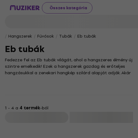
Összes kategória
Hangszerek
Fúvósok
Tubák
Eb tubák
Eb tubák
Fedezze fel az Eb tubák világát, ahol a hangszeres élmény új
szintre emelkedik! Ezek a hangszerek gazdag és erőteljes
hangzásukkal a zenekari hangkép szilárd alapját adják. Akár
kezdő, akár már tapasztalt zenész, kínálatunkban
megtalálja azt az Eb tubát, amely felszabadítja zenei
kreativitását és segít felfedezni a játékstílusában rejlő
végtelen lehetőségeket.
Ebben a kategóriában a none egyedi megközelítést kínál a
1 - 4 a
4 termék
-ból
hangszerhasználatban, garantálva, hogy minden zenei
Szűrő
igényre találjon megoldást. A none alkalmazása hozzájárul a
játék minőségének javulásához, így a zenélés még
Akció
élvezetesebbé válik.