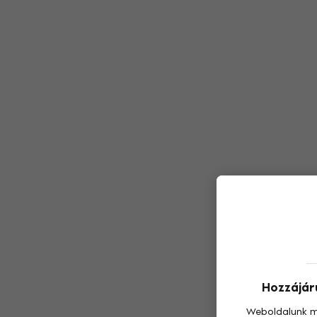
Hozzájáru
Weboldalunk m