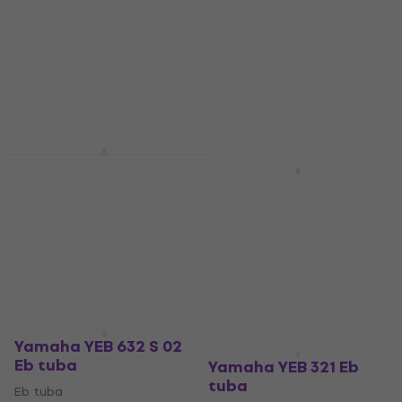
Yamaha YEB 632 02 Eb
Akció
tuba
Yamaha YEB 321 S Eb
tuba
Eb tuba
4 819 530 Ft
Eb tuba
Megrendelésre
2 165 720 Ft
2 501 530 Ft
- 13 %
Megrendelésre
Yamaha YEB 632 S 02
Eb tuba
Yamaha YEB 321 Eb
tuba
Eb tuba