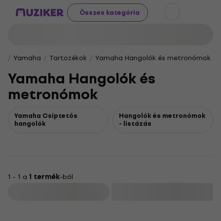
Összes kategória
Yamaha
Tartozékok
Yamaha Hangolók és metronómok
Yamaha Hangolók és
metronómok
Yamaha Csiptetős
Hangolók és metronómok
hangolók
- listázás
1 - 1 a
1 termék
-ból
Szűrő