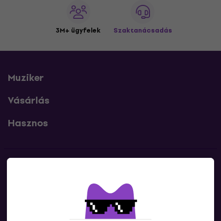
3M+ ügyfelek
Szaktanácsadás
Muziker
Vásárlás
Hasznos
Kapcsolatok
Lépj kapcsolatba velünk