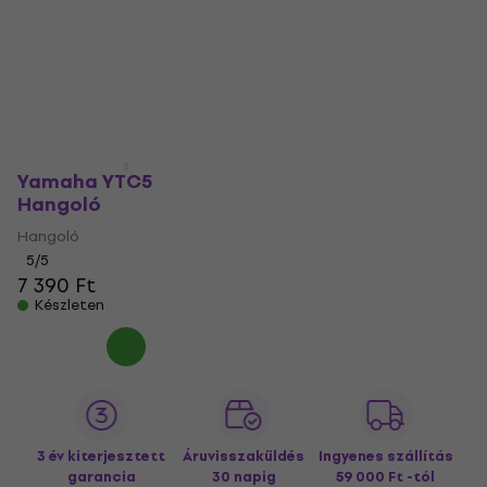
Yamaha YTC5
Hangoló
Hangoló
5
/5
7 390 Ft
Készleten
3 év kiterjesztett
Áruvisszaküldés
Ingyenes szállítás
garancia
30 napig
59 000 Ft -tól