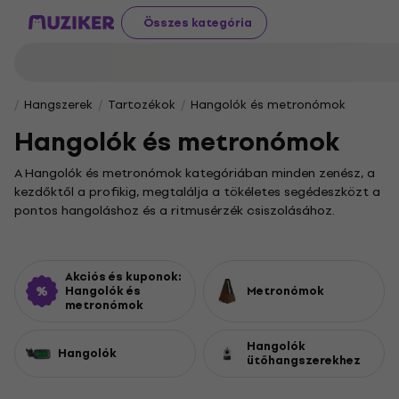
Összes kategória
Hangszerek
Tartozékok
Hangolók és metronómok
Hangolók és metronómok
A Hangolók és metronómok kategóriában minden zenész, a
kezdőktől a profikig, megtalálja a tökéletes segédeszközt a
pontos hangoláshoz és a ritmusérzék csiszolásához.
Választékunkkal a hangszeres játékod fejlesztése
gyerekjáték lesz.
A stabil tempótartás a magabiztos zenélés alapja, amiben
Akciós és kuponok:
egy megbízható metronóm nyújt nélkülözhetetlen
Hangolók és
Metronómok
metronómok
segítséget. A gyakorlás így nemcsak hatékonyabbá, de
élvezetesebbé is válik. A megfelelő metronom
Hangolók
kiválasztásánál vedd figyelembe a különféle funkciókat és
Hangolók
ütőhangszerekhez
beállítási lehetőségeket, amelyek a te zenei fejlődésedet
szolgálják.