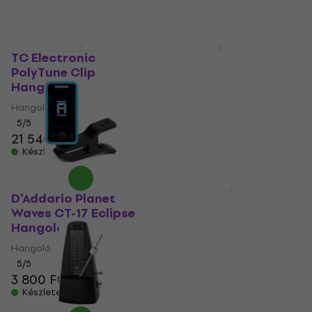
Készleten
Készleten
TC Electronic
Boss TU-3 Hangoló
PolyTune Clip
Hangoló
Hangoló
5
/5
Hangoló
35 390 Ft
Készleten
5
/5
21 540 Ft
Készleten
D'Addario Planet
Revoltage RT 2025
Waves CT-17 Eclipse
Hangoló
Hangoló
Hangoló
Hangoló
5
/5
3 670 Ft
5
/5
3 800 Ft
Készleten
Készleten