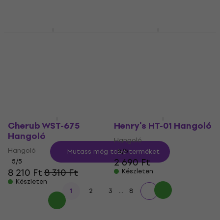
46 490 Ft
5
/5
Készleten
5 900 Ft
Készleten
Joyo JT-12B Hangoló
Boss TU-03 Hangoló
Hangoló
Hangoló
4
/5
5
/5
3 770 Ft
7 400 Ft
Készleten
Készleten
Cherub WST-675
Henry's HT-01 Hangoló
Hangoló
Hangoló
Hangoló
5
/5
Mutass még több terméket
2 690 Ft
5
/5
8 210 Ft
8 310 Ft
Készleten
Készleten
...
1
2
3
8