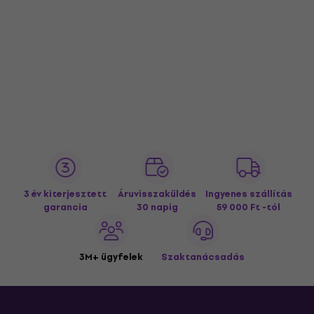
3 év kiterjesztett
Áruvisszaküldés
Ingyenes szállítás
garancia
30 napig
59 000 Ft -tól
3M+ ügyfelek
Szaktanácsadás