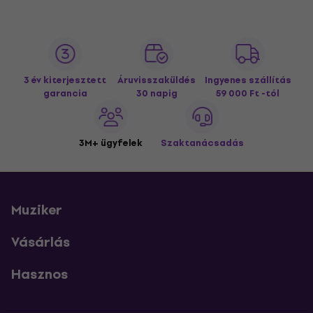
3 év kiterjesztett
Áruvisszaküldés
Ingyenes szállítás
garancia
30 napig
59 000 Ft -tól
3M+ ügyfelek
Szaktanácsadás
Muziker
Vásárlás
Hasznos