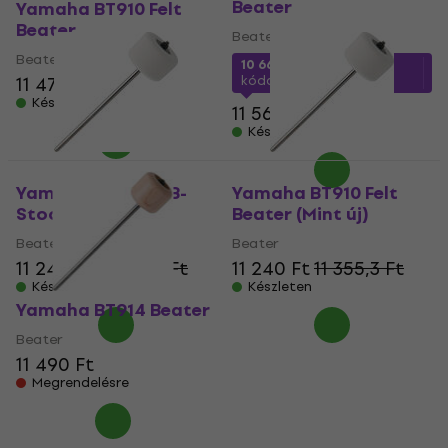
Beater
Yamaha BT910 Felt
Beater
Beater
Beater
10 660 Ft
a következő
11 470 Ft
kóddal
MUZMUZ-5
Készleten
11 560 Ft
Készleten
Yamaha 832574 (B-
Yamaha BT910 Felt
Stock) #832574
Beater (Mint új)
Beater
Beater
11 240 Ft
11 355,3 Ft
11 240 Ft
11 355,3 Ft
Készleten
Készleten
Yamaha BT914 Beater
Beater
11 490 Ft
Megrendelésre