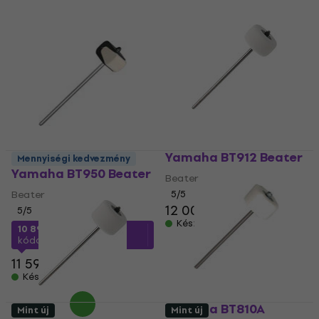
Yamaha BT912 Beater
Mennyiségi kedvezmény
Yamaha BT950 Beater
Beater
Beater
5
/5
12 000 Ft
5
/5
Készleten
10 890 Ft
a következő
kóddal
MUZMUZ-5
11 590 Ft
Készleten
Yamaha BT810A
Mint új
Mint új