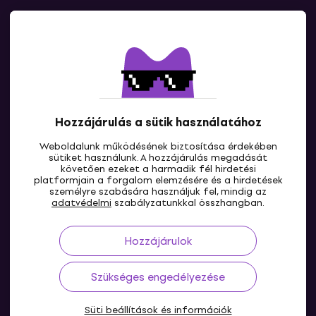
Kapcsolatok
Lépj kapcsolatba velünk
Hozzájárulás a sütik használatához
Weboldalunk működésének biztosítása érdekében
sütiket használunk. A hozzájárulás megadását
követően ezeket a harmadik fél hirdetési
platformjain a forgalom elemzésére és a hirdetések
személyre szabására használjuk fel, mindig az
HU
adatvédelmi
szabályzatunkkal összhangban.
Hozzájárulok
Szükséges engedélyezése
Süti beállítások és információk