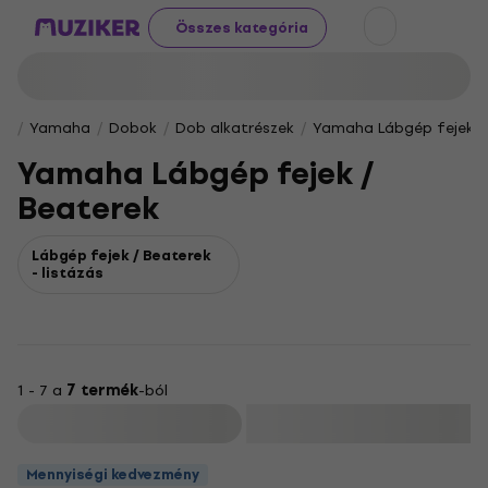
Összes kategória
Yamaha
Dobok
Dob alkatrészek
Yamaha Lábgép fejek /
Yamaha Lábgép fejek /
Beaterek
Lábgép fejek / Beaterek
- listázás
1 - 7 a
7 termék
-ból
Szűrő
Mennyiségi kedvezmény