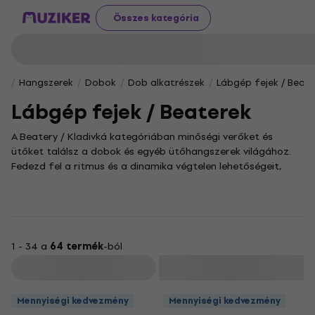
Összes kategória
Hangszerek
Dobok
Dob alkatrészek
Lábgép fejek / Beate
Lábgép fejek / Beaterek
A Beatery / Kladivká kategóriában minőségi verőket és
ütőket találsz a dobok és egyéb ütőhangszerek világához.
Fedezd fel a ritmus és a dinamika végtelen lehetőségeit,
akár most ismerkedsz a zenéléssel, akár már tapasztalt
zenész vagy.
Válogass a Beatery / Kladivká termékei közül, és hozz ki
egyedi hangzásokat a hangszeredből! Ezek a precízen
kidolgozott eszközök tökéletes társak lesznek a
1 - 34 a
64 termék
-ból
legkülönfélébb zenei stílusokban, a jazz finom árnyalataitól
Szűrő
kezdve a rock energikus lüktetésén át egészen a világzene
sokszínű ritmusaiig.
Mennyiségi kedvezmény
Mennyiségi kedvezmény