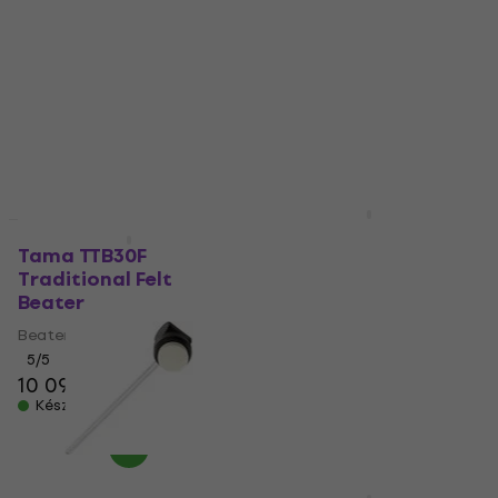
Soft Sound Beater
Beater
Beater
5
/5
8 670 Ft
10 890 Ft
a következő
Készleten
kóddal
MUZMUZ-5
12 020 Ft
Készleten
Tama BSQ10S Soft
Mennyiségi kedvezmény
Sound Beater
Tama TTB30F
Traditional Felt
Beater
Beater
5
/5
Beater
12 490 Ft
a következő
kóddal
MUZMUZ-10
5
/5
10 090 Ft
14 040 Ft
Készleten
Készleten