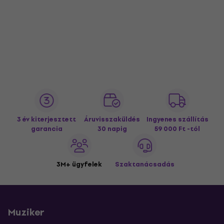
3 év kiterjesztett
Áruvisszaküldés
Ingyenes szállítás
garancia
30 napig
59 000 Ft -tól
3M+ ügyfelek
Szaktanácsadás
Muziker