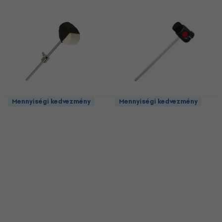
Mennyiségi kedvezmény
Mennyiségi kedvezmény
Stable GJ-02 Beater
Tama CB900PS Power-
Strike Cobra Felt
Beater
Beater
5
/5
3 190 Ft
Beater
Készleten
5
/5
10 890 Ft
Készleten