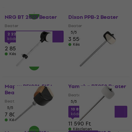
Készleten
Mennyiségi kedvezmény
Mennyiségi kedvezmény
NRG BT 2025 Beater
Dixon PPB-2 Beater
Beater
Beater
5
/5
2 220 Ft
a következő
3 550 Ft
kóddal
MUZMUZ-20
Készleten
2 850 Ft
Készleten
Mapex PF1001-515A
Yamaha BT950 Beater
Beater
Beater
Beater
5
/5
5
/5
10 890 Ft
a következő
7 800 Ft
kóddal
MUZMUZ-5
Készleten
11 590 Ft
Készleten