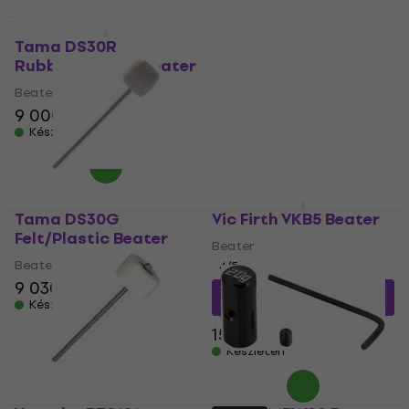
Tama DS30R
Yamaha BT910 Felt
Rubber/Plastic Beater
Beater
Beater
Beater
9 000 Ft
11 470 Ft
Készleten
Készleten
Tama DS30G
Vic Firth VKB5 Beater
Felt/Plastic Beater
Beater
Beater
4
/5
9 030 Ft
14 200 Ft
a következő
Készleten
kóddal
MUZMUZ-10
15 900 Ft
Készleten