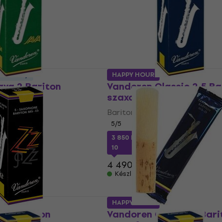
dvezmény
HAPPY HOUR
ava 2 Bariton
Vandoren Classic 2.5 Ba
ád
szaxofon nád
fon nád
Bariton szaxofon nád
5
/5
3 850 Ft
a következő kóddal
MUZ
10
4 490 Ft
Készleten
HAPPY HOUR
Z 2 Bariton
Vandoren Classic 3 Bari