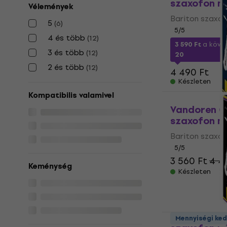
szaxofon n
Vélemények
Bariton szaxo
5
(
6
)
5
/5
4 és több
(
12
)
3 590 Ft
a köve
3 és több
(
12
)
20
2 és több
(
12
)
4 490 Ft
Készleten
Kompatibilis valamivel
Vandoren Cl
szaxofon n
Bariton szaxo
5
/5
3 560 Ft
4 4
Keménység
Készleten
Vandoren ZZ
Mennyiségi ke