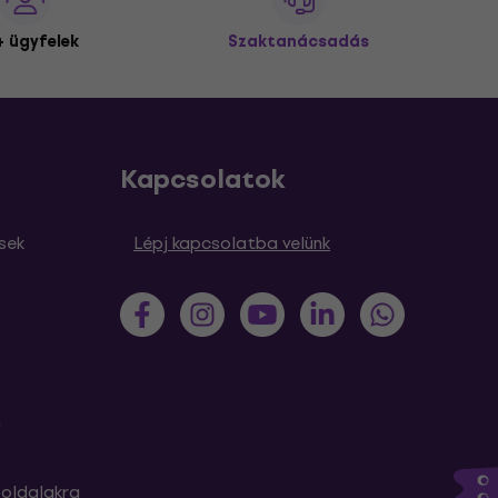
 ügyfelek
Szaktanácsadás
Kapcsolatok
sek
Lépj kapcsolatba velünk
m
oldalakra