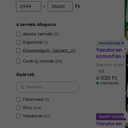
-
Ft
Minimális ár
Maximális ár
A termék állapota
Akciós termék
(
9
)
Kuponnal
(
7
)
Mennyiségi ke
Vandoren J
Kicsomagolt, Újszerű...
(
5
)
szaxofon n
Csak új termék
(
59
)
Bariton szaxo
5
/5
Gyártók
6 030 Ft
Készleten
Fiberreed
(
3
)
Rico
(
44
)
Vandoren
(
17
)
HAPPY HOUR
Vandoren Z