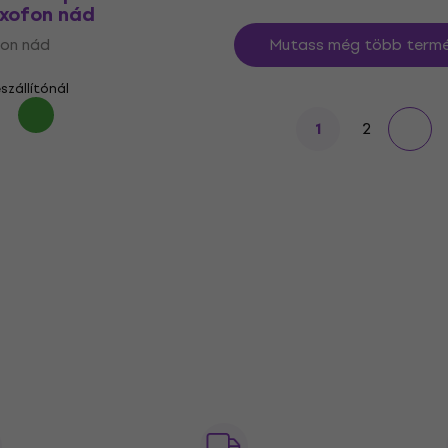
axofon nád
fon nád
Mutass még több termé
szállítónál
2
1