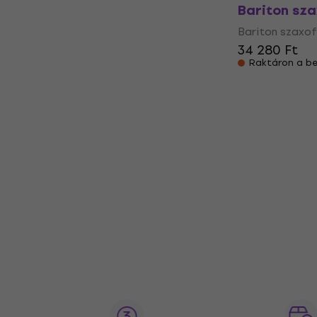
Bariton sz
Bariton szaxo
34 280 Ft
Raktáron a be