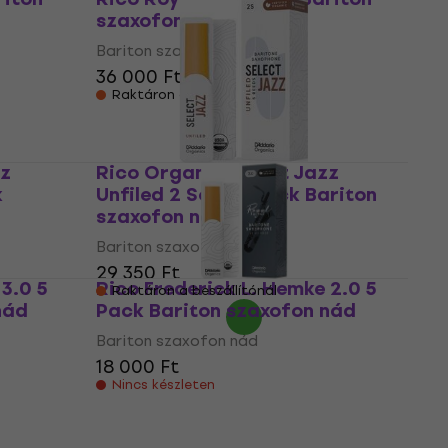
szaxofon nád
Bariton szaxofon nád
36 000 Ft
Raktáron a beszállítónál
zz
Rico Organic Select Jazz
k
Unfiled 2 Soft 5-pack Bariton
szaxofon nád
Bariton szaxofon nád
29 350 Ft
3.0 5
Rico Frederick L. Hemke 2.0 5
Raktáron a beszállítónál
nád
Pack Bariton szaxofon nád
Bariton szaxofon nád
18 000 Ft
Nincs készleten