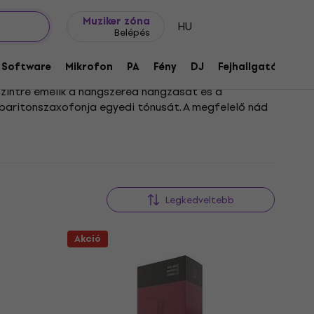
Ajándék ötletek
FAQ
Muziker Blog
Muziker zóna
HU
Belépés
Software
Mikrofon
PA
Fény
DJ
Fejhallgató
Audi
szintre emelik a hangszered hangzását és a
 baritonszaxofonja egyedi tónusát. A megfelelő nád
kor, hogy a hangszerben rejlő összes lehetőséget
legkiválóbb márkák termékei közül válogathatsz.
Legkedveltebb
Akció