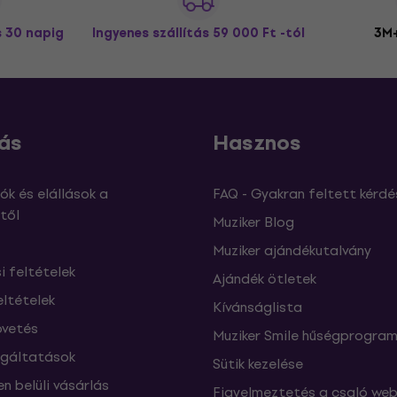
s 30 napig
Ingyenes szállítás
59 000 Ft -tól
3M+
ás
Hasznos
ók és elállások a
FAQ - Gyakran feltett kérdé
től
Muziker Blog
Muziker ajándékutalvány
si feltételek
Ajándék ötletek
eltételek
Kívánságlista
vetés
Muziker Smile hűségprogra
lgáltatások
Sütik kezelése
n belüli vásárlás
Figyelmeztetés a csaló web