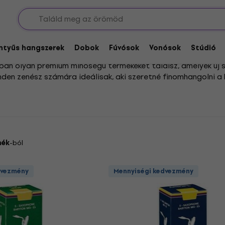
vós hangszer nádak
Bariton szaxofon nádak
k
entyűs hangszerek
Dobok
Fúvósok
Vonósok
Stúdió
ban olyan prémium minőségű termékeket találsz, amelyek új 
den zenész számára ideálisak, aki szeretné finomhangolni a
meg a hangszín gazdagságát és a játék könnyedségét.
 különleges figyelmet igényel a nád típusának megválasztása
 kompromisszumok száma legyen none, ezért kínálatunkban a 
és hozd ki a legtöbbet a zenélés minden pillanatából!
mék
-ból
dvezmény
Mennyiségi kedvezmény