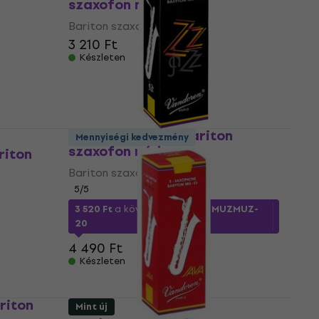
szaxofon nád
Bariton szaxofon nád
3 210 Ft
Készleten
Vandoren ZZ 2.5 Bariton
Mennyiségi kedvezmény
szaxofon nád
riton
Bariton szaxofon nád
5
/5
3 520 Ft
a következő kóddal
MUZMUZ-
20
4 490 Ft
Készleten
riton
Mint új