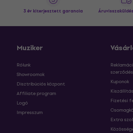
3 év kiterjesztett garancia
Áruvisszaküldé
Muziker
Vásárl
Rólunk
Reklamáci
szerződés
Showroomok
Kuponok
Disztribúciós központ
Kiszállítá
Affiliate program
Fizetési f
Logó
Csomagkö
Impresszum
Extra szo
Közössége