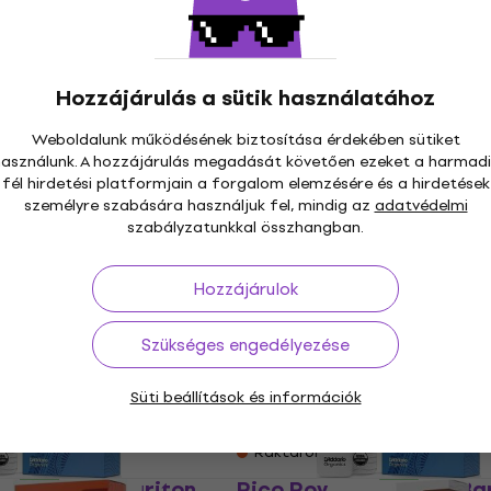
fon nád
Bariton szaxofon nád
4,4 Ft
3 000 Ft
3 040 Ft
Készleten
Hozzájárulás a sütik használatához
va 2.5 Bariton
Vandoren Java 2 Barito
Weboldalunk működésének biztosítása érdekében sütiket
ád
szaxofon nád
használunk. A hozzájárulás megadását követően ezeket a harmadi
fél hirdetési platformjain a forgalom elemzésére és a hirdetések
fon nád
Bariton szaxofon nád
személyre szabására használjuk fel, mindig az
adatvédelmi
4 890 Ft
szabályzatunkkal összhangban.
Nincs készleten
en
Hozzájárulok
Carbon MH Bariton
Rico Organic Select Jaz
ád
2 Medium 5-pack Barito
Szükséges engedélyezése
szaxofon nád
fon nád
Süti beállítások és információk
Bariton szaxofon nád
29 350 Ft
szállítónál
Raktáron a beszállítónál
3.5 10-pack Bariton
Rico Royal 2 10-pack Ba