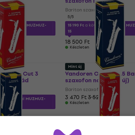
ád
szaxofon nád
fon nád
Bariton szaxofon nád
5
/5
tkező kóddal
MUZMUZ-
15 190 Ft
a következő kóddal
MUZ
15
18 500 Ft
Készleten
Mint új
ava Red Cut 3
Vandoren Classic 3.5 Ba
axofon nád
szaxofon nád (Mint új)
fon nád
Bariton szaxofon nád
3 470 Ft
3 524,4 Ft
tkező kóddal
MUZMUZ-
Készleten
assic 3.5 Bariton
Vandoren Java Red Cut 
d (Mint új)
Bariton szaxofon nád (Mi