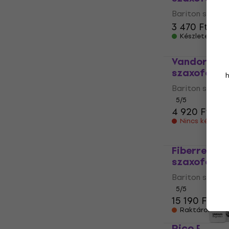
Bariton szaxo
3 470 Ft
3 52
Készleten
Vandoren Ja
szaxofon n
Bariton szaxo
5
/5
4 920 Ft
Nincs készlet
Fiberreed 
szaxofon n
Bariton szaxo
5
/5
15 190 Ft
Raktáron a be
Rico Royal 