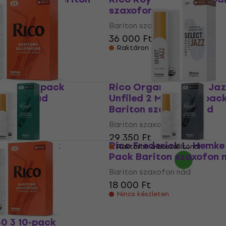
ád
szaxofon nád
fon nád
Bariton szaxofon nád
36 000 Ft
szállítónál
Raktáron a beszállítónál
5 2.5 10-pack
Rico Organic Select Ja
axofon nád
Unfiled 2 Medium 5-pac
Bariton szaxofon nád
fon nád
Bariton szaxofon nád
szállítónál
29 350 Ft
 Hard 5 Pack
Rico Frederick L. Hemke 
Raktáron a beszállítónál
axofon nád
Pack Bariton szaxofon 
fon nád
Bariton szaxofon nád
18 000 Ft
en
Nincs készleten
0 3 10-pack