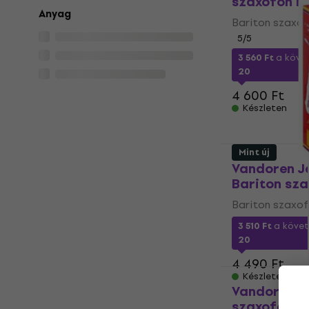
szaxofon n
Anyag
Bariton szaxo
5
/5
3 560 Ft
a köve
20
4 600 Ft
Készleten
Mint új
Vandoren J
Bariton sz
Bariton szaxo
3 510 Ft
a köve
20
4 490 Ft
Készleten
Vandoren Cl
szaxofon ná