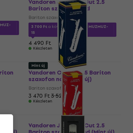
Vandoren Java Red Cut 2.5
Bariton szaxofon nád
Bariton szaxofon nád
MUZ-
3 700 Ft
a következő kóddal
MUZMUZ-
15
4 490 Ft
Készleten
Mint új
riton
Vandoren Classic 3.5 Bariton
szaxofon nád (Mint új)
Bariton szaxofon nád
3 470 Ft
3 524,4 Ft
Készleten
2.5
Vandoren Java Red Cut 2.5
nt új)
Bariton szaxofon nád (Mint új)