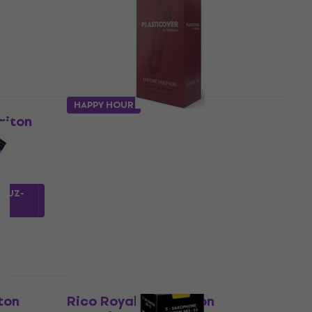
HAPPY HOUR
riton
Rico Plasticover 2.5 5-pack
Bariton szaxofon nád
Bariton szaxofon nád
17 400 Ft
28 330 Ft
- 39 %
Készleten
MUZ-
ton
Rico Royal 2.5 Bariton