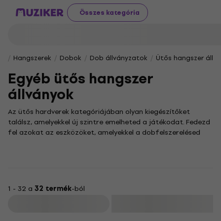
Összes kategória
Hangszerek
Dobok
Dob állványzatok
Ütős hangszer állv
Egyéb ütős hangszer
állványok
Az ütős hardverek kategóriájában olyan kiegészítőket
találsz, amelyekkel új szintre emelheted a játékodat. Fedezd
fel azokat az eszközöket, amelyekkel a dobfelszerelésed
hangzását és sokoldalúságát bővítheted, legyen szó
stúdiómunkáról vagy élő fellépésekről.
A dobosok számára a lábgép az egyik legfontosabb eszköz,
amely a ritmus alapját adja, és lehetővé teszi a dinamikus,
precíz játékot. Kínálatunkban a legkülönfélébb lábgépek
1 - 32 a
32 termék
-ból
sorakoznak, így garantáltan megtalálod a stílusodhoz
Szűrő
tökéletesen illeszkedő modellt. A hangzás tisztaságához és a
felszerelés stabilitásához elengedhetetlen egy masszív