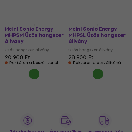
20 700 Ft
12 560 Ft
Raktáron a beszállítónál
Nincs készleten
Meinl Sonic Energy
Meinl Sonic Energy
MHPSM Ütős hangszer
MHPSL Ütős hangszer
állvány
állvány
Ütős hangszer állvány
Ütős hangszer állvány
20 900 Ft
28 900 Ft
Raktáron a beszállítónál
Raktáron a beszállítónál
3 év kiterjesztett
Áruvisszaküldés
Ingyenes szállítás