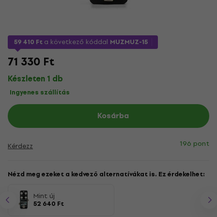
59 410 Ft
a következő kóddal
MUZMUZ-15
71 330 Ft
Készleten 1 db
Ingyenes szállítás
Kosárba
196 pont
Kérdezz
Nézd meg ezeket a kedvező alternatívákat is. Ez érdekelhet:
Mint új
52 640 Ft