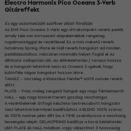
Electro Harmonix Pico Oceans 3-Verb
Gitáreffekt
Ez egy automatizált szoftver általi fordítás:
Az EHX Pico Oceans 3-Verb egy ultrakompakt reverb pedál,
amely tele van környezeti alapelemekkel, rengeteg
rugalmassággal és vezérléssel. Ez a mini méretű reverb
hatalmas Spring, Plate és Hall reverb hangokat ad minden
pedáldeszkához, miközben minimális helyet foglal el. Az
állítható csillapítási idő, az előkésleltetési / tavaszi hossza
és a hangszín lehetővé teszi az Oceans 3-igének, hogy
különféle tágas hangokat hozzon létre.
TAVASZ – tiszteleg a klasszikus Fender® 6G15 csöves reverb
előtt
PLATE – friss, meleg zengető hangok egy nagy fémlemezről
HALL – egy nagy koncertterem gazdag visszhangja
A vezérlőelemek átfogó készlete testreszabott hangzást
tesz lehetővé bármilyen beállításhoz. A BLEND 100% száraz
és 100% nedves jelet állít be. A TIME szabályozza a visszhang
lecsengési idejét. DELAY/PRING beállítja a korai késleltetési
időt PLATE és HALL módban, vagy választhat 3 hosszúság