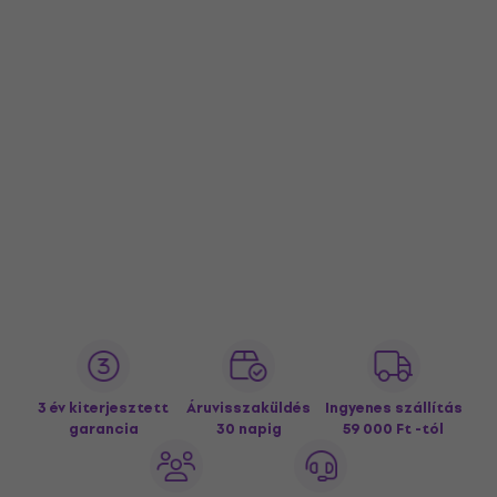
3 év kiterjesztett
Áruvisszaküldés
Ingyenes szállítás
garancia
30 napig
59 000 Ft -tól