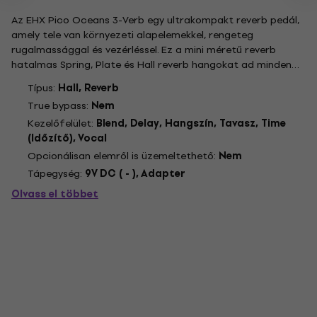
Az EHX Pico Oceans 3-Verb egy ultrakompakt reverb pedál,
amely tele van környezeti alapelemekkel, rengeteg
rugalmassággal és vezérléssel. Ez a mini méretű reverb
hatalmas Spring, Plate és Hall reverb hangokat ad minden
pedáldeszkához, miközben minimális helyet foglal el. Az
Típus:
Hall, Reverb
állítható csillapítási idő, az előkésleltetési / tavaszi hossza
True bypass:
Nem
és a...
Kezelőfelület:
Blend, Delay, Hangszín, Tavasz, Time
(Időzítő), Vocal
Opcionálisan elemről is üzemeltethető:
Nem
Tápegység:
9V DC ( - ), Adapter
Olvass el többet