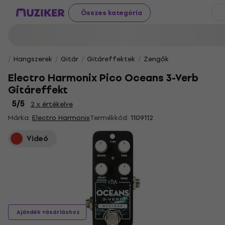
Összes kategória
Hangszerek
Gitár
Gitáreffektek
Zengők
Electro Harmonix Pico Oceans 3-Verb
Gitáreffekt
5
/5
2 x értékelve
Márka:
Electro Harmonix
Termékkód:
1109112
Videó
Ajándék vásárláshoz