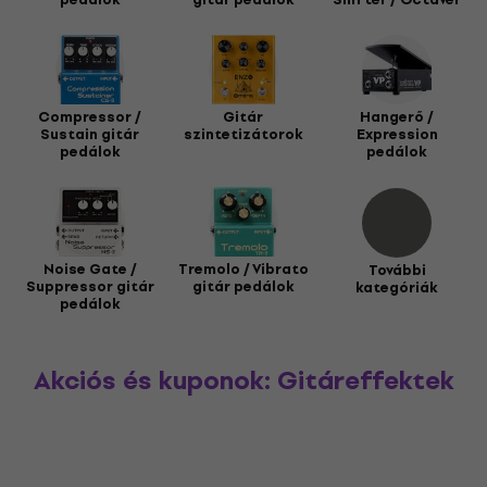
Compressor /
Gitár
Hangerő /
Sustain gitár
szintetizátorok
Expression
pedálok
pedálok
Noise Gate /
Tremolo / Vibrato
További
Suppressor gitár
gitár pedálok
kategóriák
pedálok
Akciós és kuponok: Gitáreffektek