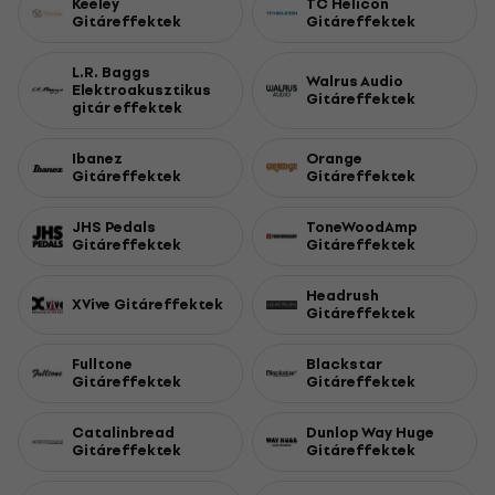
Keeley
TC Helicon
Gitáreffektek
Gitáreffektek
L.R. Baggs
Walrus Audio
Elektroakusztikus
Gitáreffektek
gitár effektek
Ibanez
Orange
Gitáreffektek
Gitáreffektek
JHS Pedals
ToneWoodAmp
Gitáreffektek
Gitáreffektek
Headrush
XVive Gitáreffektek
Gitáreffektek
Fulltone
Blackstar
Gitáreffektek
Gitáreffektek
Catalinbread
Dunlop Way Huge
Gitáreffektek
Gitáreffektek