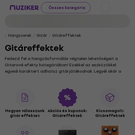
Összes kategória
Hangszerek
Gitár
Gitáreffektek
Gitáreffektek
Fedezd fel a hangzásformálás végtelen lehetőségeit a
Gitarové efekty kategóriában! Ezekkel az eszközökkel
egyedi karaktert adhatsz gitárjátékodnak. Legyél akár a
zenei pályád elején, vagy már tapasztalt virtuóz, nálunk
garantáltan megleled azt a pedált vagy processzort,
amellyel tökéletesen kifejezheted zenei elképzeléseidet.
Bizonytalan vagy a választásban? Az
Ako vybrať gitarový
efekt
útmutatónk segít eligazodni. Ha egyetlen eszközzel
Hogyan válasszunk
Akciós és kuponok:
Kicsomagolt:
szeretnél komplex hangzásvilágot teremteni, böngéssz a
gitár effektet
Gitáreffektek
Gitáreffektek
Gitarové multiefekty a procesory
között. A kőkemény rock
riffekhez és a harapós szólókhoz az
Overdrive / Distortion /
Fuzz / Boost
pedálok nyújtanak tökéletes alapot. Teremts