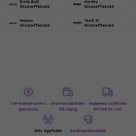
Ernie Ball
Morley
Gitáreffektek
Gitáreffektek
Maxon
Tech 21
Gitáreffektek
Gitáreffektek
3 év kiterjesztett
Áruvisszaküldés
Ingyenes szállítás
garancia
30 napig
59 000 Ft -tól
3M+ ügyfelek
Szaktanácsadás