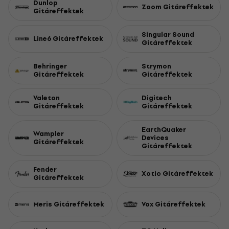
Dunlop
Zoom Gitáreffektek
Gitáreffektek
Singular Sound
Line6 Gitáreffektek
Gitáreffektek
Behringer
Strymon
Gitáreffektek
Gitáreffektek
Valeton
Digitech
Gitáreffektek
Gitáreffektek
EarthQuaker
Wampler
Devices
Gitáreffektek
Gitáreffektek
Fender
Xotic Gitáreffektek
Gitáreffektek
Meris Gitáreffektek
Vox Gitáreffektek