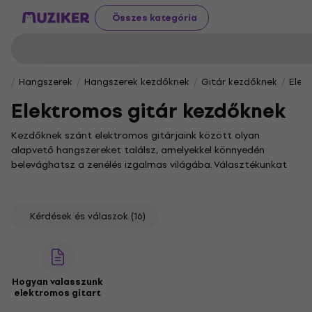
Összes kategória
Hangszerek
Hangszerek kezdőknek
Gitár kezdőknek
Elek
Elektromos gitár kezdőknek
Kezdőknek szánt elektromos gitárjaink között olyan
alapvető hangszereket találsz, amelyekkel könnyedén
belevághatsz a zenélés izgalmas világába. Választékunkat
kifejezetten azok számára állítottuk össze, akik most
ismerkednek a hangszerrel, és egy megbízható alapot
keresnek a fejlődéshez.
Kérdések és válaszok
(16)
Egy komplett elektromos gitár szett ideális választás lehet,
hiszen mindent tartalmaz, amire az első lépésekhez
szükséged lehet. Ha szeretnél többet megtudni arról,
hogyan találd meg a számodra tökéletes hangszert, nézz
Hogyan valasszunk
körül a
Hogyan válasszunk elektromos gitárt
elektromos gitart
útmutatónkban, ahol hasznos tippekkel segítünk.