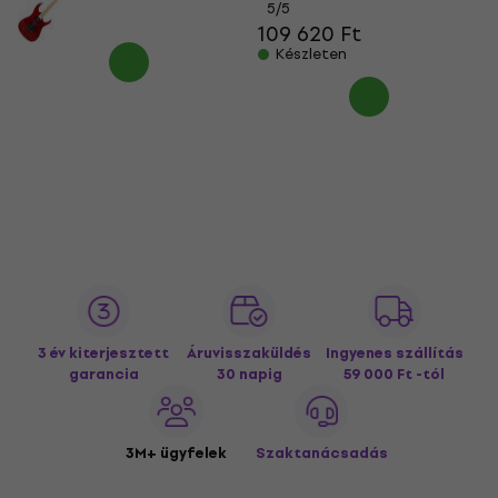
5
/5
109 620 Ft
Készleten
3 év kiterjesztett
Áruvisszaküldés
Ingyenes szállítás
garancia
30 napig
59 000 Ft -tól
3M+ ügyfelek
Szaktanácsadás