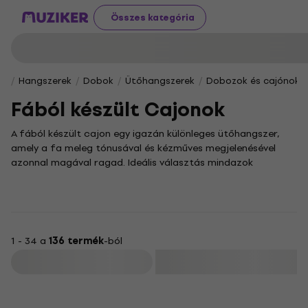
Összes kategória
Hangszerek
Dobok
Ütőhangszerek
Dobozok és cajónok
Fából készült Cajonok
A fából készült cajon egy igazán különleges ütőhangszer,
amely a fa meleg tónusával és kézműves megjelenésével
azonnal magával ragad. Ideális választás mindazok
számára, akik az autentikus, természetes hangzást és a
kézzel dobolt ritmusok szabadságát keresik, legyen szó akár
kezdő, akár tapasztalt zenészekről.
Ebben a kategóriában a hangszeré a főszerep. Minden
egyes cajon egyedi karakterrel bír, köszönhetően a
1 - 34 a
136 termék
-ból
felhasznált faanyagoknak és a gondos kialakításnak. Ez a
Szűrő
változatosság lehetővé teszi, hogy felfedezd a különböző
hangszíneket és rezonanciákat, és megtaláld azt a darabot,
amely a leginkább illik a játékstílusodhoz.