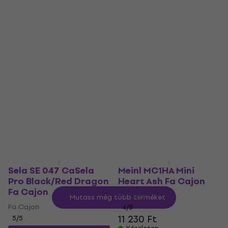
Fa Cajon
Fa Cajon
5
/5
5
/5
29 810 Ft
a következő
54 390 Ft
a következő
kóddal
MUZMUZ-5
kóddal
MUZMUZ-25
32 270 Ft
73 730 Ft
Készleten
Készleten
Sela SE 047 CaSela
Meinl MC1HA Mini
Pro Black/Red Dragon
Heart Ash Fa Cajon
Fa Cajon
Fa Cajon
Mutass még több terméket
Fa Cajon
4
/5
11 230 Ft
5
/5