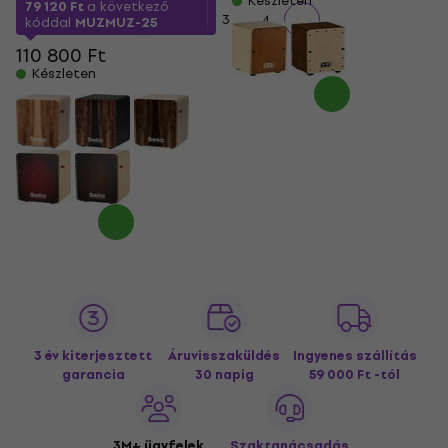
Készleten
79 120 Ft
a következő
1
2
3
4
kóddal
MUZMUZ-25
110 800 Ft
Készleten
3 év kiterjesztett
Áruvisszaküldés
Ingyenes szállítás
garancia
30 napig
59 000 Ft -tól
3M+ ügyfelek
Szaktanácsadás