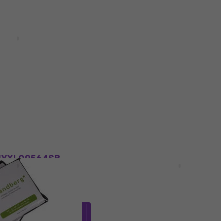
dvezmény
HAPPY HOUR
R10 7 Elektromos
Ernie Ball 2030 Paradig
Slinky 7- String Elektro
gitárhúrok
árhúrok
Elektromos gitárhúrok
5
/5
7 200 Ft
a következő kóddal
MUZ
15
8 490 Ft
Készleten
dvezmény
Mennyiségi kedvezmény
NYXL09564SB
D'Addario EXL120-7 Ele
 gitárhúrok
gitárhúrok
árhúrok
Elektromos gitárhúrok
5
/5
3 300 Ft
etkező kóddal
MUZMUZ-
Készleten