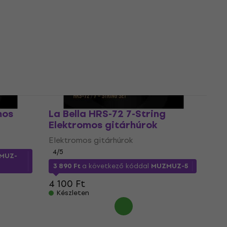
Elektromos gitárhúrok
4
/5
5 050 Ft
a következő kóddal
MUZMUZ-
MUZ-
25
6 770 Ft
Készleten
mos
La Bella HRS-72 7-String
Elektromos gitárhúrok
Elektromos gitárhúrok
4
/5
MUZ-
3 890 Ft
a következő kóddal
MUZMUZ-5
4 100 Ft
Készleten