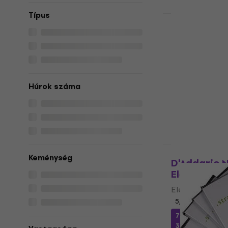
Típus
Mennyiségi ke
Rotosound 
gitárhúrok
Elektromos git
4
/5
3 090 Ft
Húrok száma
Készleten
Mennyiségi ke
Keménység
D'Addario 
Elektromos
Elektromos git
5
/5
7 800 Ft
a köv
30