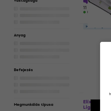
Vastagsága
11 450 Ft
Készleten
Mennyiségi ke
Strandberg
Anyag
7 Elektromo
Elektromos git
5
/5
3 700 Ft
Készleten
Befejezés
Mennyiségi ke
Elixir Nano
Megmunkálás típusa
Light 7-Str