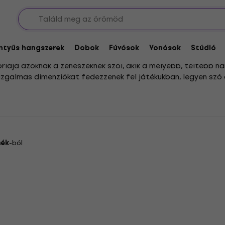
k
Húrszettek 7 húros gitárhoz
árhoz
entyűs hangszerek
Dobok
Fúvósok
Vonósok
Stúdió
iája azoknak a zenészeknek szól, akik a mélyebb, teltebb hang
j, izgalmas dimenziókat fedezzenek fel játékukban, legyen sz
 húrkészletek sorakoznak fel, így mindenki megtalálhatja a 
dern akusztikus zenéről vagy akár súlyosabb metal műfajokról,
mék
-ból