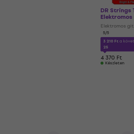
DR Strings 
Elektromos
Elektromos git
5
/5
3 210 Ft
a köve
25
4 370 Ft
Készleten