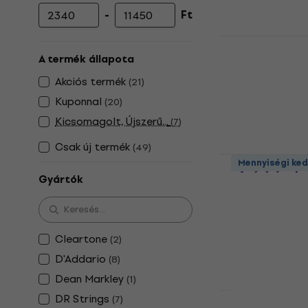
-
Ft
Minimális ár
Maximális ár
Ernie Ball 2
Elektromos
A termék állapota
Elektromos git
Akciós termék
(
21
)
5
/5
Kuponnal
(
20
)
3 200 Ft
Kicsomagolt, Újszerű...
(
7
)
Készleten
Csak új termék
(
49
)
D'Addario E
Mennyiségi ke
gitárhúrok
Gyártók
Elektromos git
5
/5
3 400 Ft
Cleartone
(
2
)
Készleten
D'Addario
(
8
)
Dean Markley
(
1
)
DR Strings
(
7
)
Mennyiségi ke