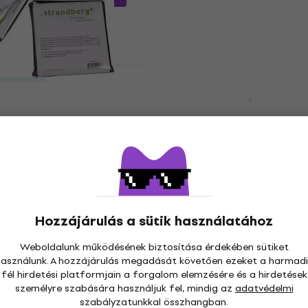
dvezmény
Mennyiségi kedvezmény
 Optimized Tension
Elixir Optiweb 19106 Med
s gitárhúrok
String Elektromos gitár
árhúrok
Elektromos gitárhúrok
5
/5
6 890 Ft
a következő kóddal
MUZ
10
8 090 Ft
Készleten
Hozzájárulás a sütik használatához
Weboldalunk működésének biztosítása érdekében sütiket
használunk. A hozzájárulás megadását követően ezeket a harmadi
dvezmény
Mennyiségi kedvezmény
fél hirdetési platformjain a forgalom elemzésére és a hirdetések
web 12007 Super
Elixir Nanoweb 12106 Me
személyre szabására használjuk fel, mindig az
adatvédelmi
ing Elektromos
String Elektromos gitár
szabályzatunkkal összhangban.