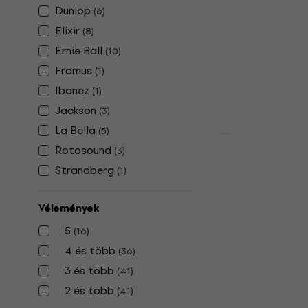
Elixir Nano
Dunlop
(
6
)
String Elek
Elixir
(
8
)
Elektromos git
Ernie Ball
(
10
)
5
/5
Framus
(
1
)
6 330 Ft
Készleten
Ibanez
(
1
)
Jackson
(
3
)
La Bella
(
5
)
Mennyiségi ke
Rotosound
(
3
)
Elixir 1207
Strandberg
(
1
)
Heavy 7 Str
gitárhúrok
Vélemények
Elektromos git
5
/5
5
(
16
)
7 180 Ft
4 és több
(
36
)
Készleten
3 és több
(
41
)
2 és több
(
41
)