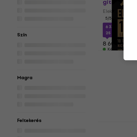
gitárhúrok
Elektromos git
5
/5
6 330 Ft
a köve
25
Szín
8 600 Ft
Készleten
La Bella HR
gitárhúrok
Elektromos git
Magra
5
/5
3 920 Ft
a köve
4 130 Ft
Készleten
Feltekerés
Elixir Optiw
String Elek