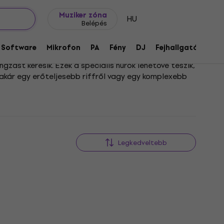
Ajándék ötletek
FAQ
Muziker Blog
Muziker zóna
HU
Belépés
Software
Mikrofon
PA
Fény
DJ
Fejhallgató
Audi
zást keresik. Ezek a speciális húrok lehetővé teszik,
ó akár egy erőteljesebb riffről vagy egy komplexebb
saját játékstílusához és hangszeréhez tökéletesen
 a megfelelő húrkészlet segítségével a héthúros
Legkedveltebb