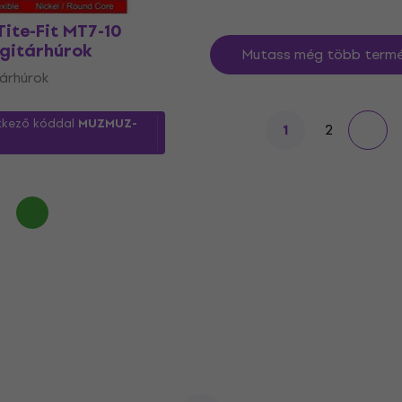
Tite-Fit MT7-10
 gitárhúrok
Mutass még több termé
árhúrok
tkező kóddal
MUZMUZ-
2
1