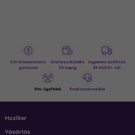
3 év kiterjesztett
Áruvisszaküldés
Ingyenes szállítás
garancia
30 napig
59 000 Ft -tól
3M+ ügyfelek
Szaktanácsadás
Muziker
Vásárlás