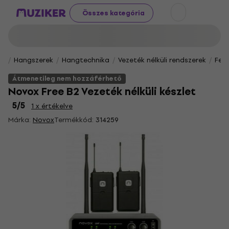
Összes kategória
Hangszerek
Hangtechnika
Vezeték nélküli rendszerek
Fej
Átmenetileg nem hozzáférhető
Novox Free B2 Vezeték nélküli készlet
5
/5
1 x értékelve
Márka:
Novox
Termékkód:
314259