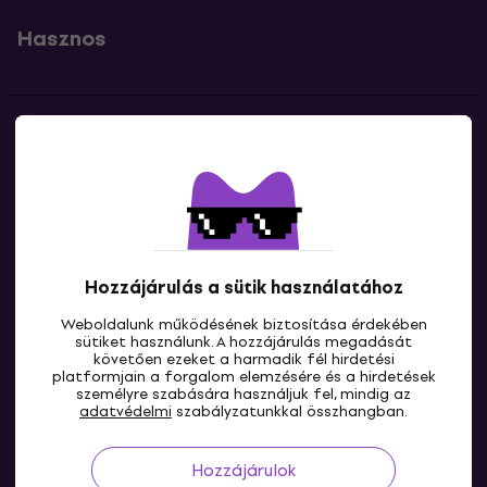
Hasznos
Kapcsolatok
Lépj kapcsolatba velünk
Hozzájárulás a sütik használatához
Weboldalunk működésének biztosítása érdekében
sütiket használunk. A hozzájárulás megadását
követően ezeket a harmadik fél hirdetési
platformjain a forgalom elemzésére és a hirdetések
személyre szabására használjuk fel, mindig az
HU
adatvédelmi
szabályzatunkkal összhangban.
Hozzájárulok