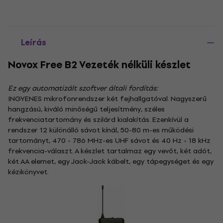
Leírás
Novox Free B2 Vezeték nélküli készlet
Ez egy automatizált szoftver általi fordítás:
INGYENES mikrofonrendszer két fejhallgatóval. Nagyszerű
hangzású, kiváló minőségű teljesítmény, széles
frekvenciatartomány és szilárd kialakítás. Ezenkívül a
rendszer 12 különálló sávot kínál, 50-80 m-es működési
tartományt, 470 - 786 MHz-es UHF sávot és 40 Hz - 18 kHz
frekvencia-választ. A készlet tartalmaz egy vevőt, két adót,
két AA elemet, egy Jack-Jack kábelt, egy tápegységet és egy
kézikönyvet.