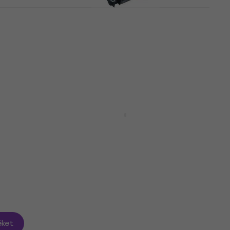
ka
SKB Cases 3I-0907-MC6
Mikrofon táska
Mikrofon táska
55 600 Ft
Megrendelésre
C
SKB Cases 3i Series
EW100/300/500 Mikrofon
táska
Mikrofon táska
144 180 Ft
Megrendelésre
ket