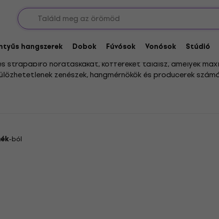
n tokok
entyűs hangszerek
Dobok
Fúvósok
Vonósok
Stúdió
és strapabíró hordtáskákat, koffereket találsz, amelyek max
lkülözhetetlenek zenészek, hangmérnökök és producerek számár
a ezzel hosszú élettartamukat.
közül válogathatsz, így biztosan megtalálod az igényeidnek 
gy felszerelésed mindig sértetlen maradjon, legyen szó stú
mék
-ból