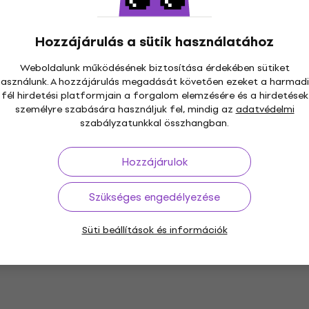
táska
Mikrofon táska
szállítónál
Hozzájárulás a sütik használatához
5
/5
39 780 Ft
Weboldalunk működésének biztosítása érdekében sütiket
Úton van
használunk. A hozzájárulás megadását követően ezeket a harmadi
ICCASE30 Mikrofon
Shure SH-MICCASEW07
fél hirdetési platformjain a forgalom elemzésére és a hirdetések
Akció
Mikrofon táska
személyre szabására használjuk fel, mindig az
adatvédelmi
szabályzatunkkal összhangban.
Mikrofon táska
48 100 Ft
Hozzájárulok
Úton van
Szükséges engedélyezése
MRS-1 6 Mikrofon
Süti beállítások és információk
SKB Cases 3I-2213-12W
Mikrofon táska
Mikrofon táska
szállítónál
210 810 Ft
221 500 Ft
- 