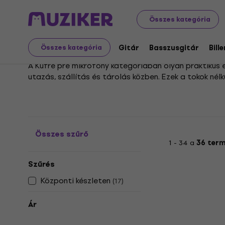
Hangszerek
Mikrofon
Mikrofon Tartozékok
Mikrofo
Összes kategória
Mikrofon tokok
Gitár
Basszusgitár
Bill
Összes kategória
A Kufre pre mikrofóny kategóriában olyan praktikus 
utazás, szállítás és tárolás közben. Ezek a tokok né
biztonságban tudni érzékeny mikrofonjait, garantálv
Kínálatunkban sokféle méretű és kialakítású modell 
Egy gondosan megválasztott tokkal garantálhatod, ho
koncertturnéról.
Összes szűrő
1 - 34 a
36 ter
Szűrés
Központi készleten
(
17
)
Ár