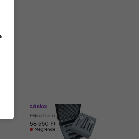
Mikrofon táska
5
/5
46 730 Ft
Úton van
k
RockBag RC23220B Mikrofon
táska
Mikrofon táska
4
/5
41 120 Ft
42 030 Ft
Raktáron a beszállítónál
Hollyland MT-CASE 01 Mikrofon
táska
MC
Mikrofon táska
58 550 Ft
Megrendelésre
5 %