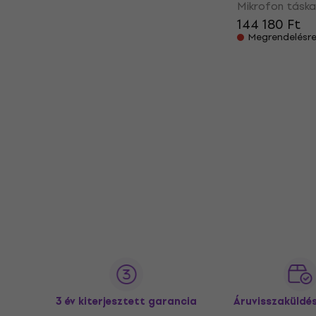
Mikrofon táska
144 180 Ft
Megrendelésr
3 év kiterjesztett garancia
Áruvisszaküldé