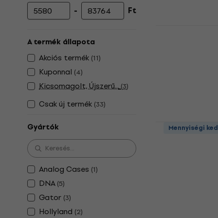
-
Ft
Minimális ár
Maximális ár
DNA UNIVER
táska
A termék állapota
Mikrofon táska
Akciós termék
(
11
)
5
/5
Kuponnal
(
4
)
5 580 Ft
Kicsomagolt, Újszerű...
(
3
)
Készleten
Csak új termék
(
33
)
DNA Case V
Gyártók
Mennyiségi ke
Mikrofon táska
5
/5
11 210 Ft
11 
Analog Cases
(
1
)
Készleten
DNA
(
5
)
Gator
(
3
)
Hollyland
(
2
)