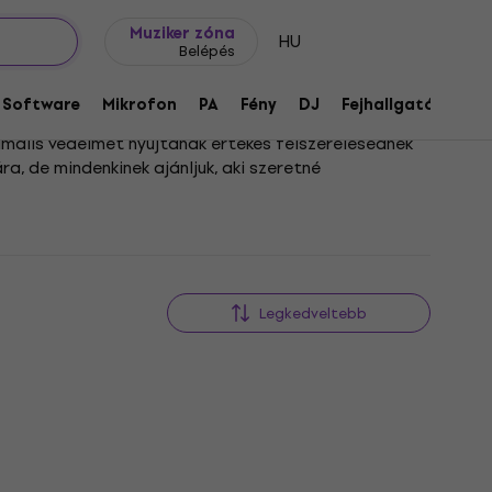
Ajándék ötletek
FAQ
Muziker Blog
Muziker zóna
HU
Belépés
Software
Mikrofon
PA
Fény
DJ
Fejhallgató
Audi
imális védelmet nyújtanak értékes felszerelésednek
a, de mindenkinek ajánljuk, aki szeretné
és a mikrofonjaidnak tökéletesen megfelelő darabot.
diómunkáról, helyszíni felvételről vagy egy pörgős
Legkedveltebb