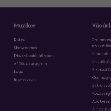
Muziker
Vásárl
Rólunk
Reklamáci
szerződés
Showroomok
Kuponok
Disztribúciós központ
Kiszállítá
Affiliate program
Fizetési f
Logó
Csomagkö
Impresszum
Extra szo
Közössége
Adatkezel
A MUZIKER