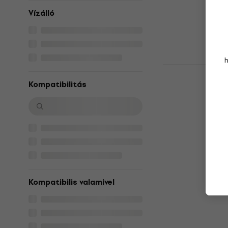
21 220 Ft
Vízálló
Raktáron a be
Shure SH-M
táska
Kompatibilitás
Mikrofon táska
67 400 Ft
Úton van
Roadinger 
táska
Kompatibilis valamivel
Mikrofon táska
27 960 Ft
Raktáron a be