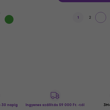
e
2
1
s 30 napig
Ingyenes szállítás
59 000 Ft -tól
3M+