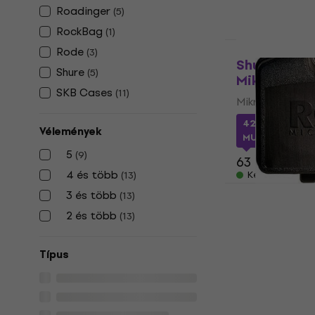
Roadinger
(
5
)
RockBag
(
1
)
Rode
(
3
)
Shure SH-
Shure
(
5
)
Mikrofon t
SKB Cases
(
11
)
Mikrofon táska
42 470 Ft
a kö
Vélemények
MUZMUZ-30
5
(
9
)
63 760 Ft
4 és több
(
13
)
Készleten
Rode RC1 M
3 és több
(
13
)
Mikrofon táska
2 és több
(
13
)
18 500 Ft
a köv
10
Típus
20 830 Ft
Készleten