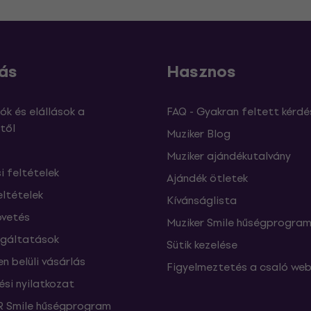
ás
Hasznos
ók és elállások a
FAQ - Gyakran feltett kérdé
től
Muziker Blog
Muziker ajándékutalvány
si feltételek
Ajándék ötletek
eltételek
Kívánságlista
vetés
Muziker Smile hűségprogra
lgáltatások
Sütik kezelése
n belüli vásárlás
Figyelmeztetés a csaló web
ési nyilatkozat
 Smile hűségprogram