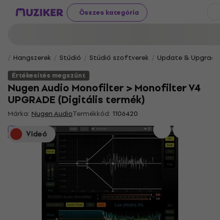
Összes kategória
Hangszerek
Stúdió
Stúdió szoftverek
Update & Upgrade
Értékesítés megszűnt
Nugen Audio Monofilter > Monofilter V4
UPGRADE (Digitális termék)
Márka:
Nugen Audio
Termékkód:
1106420
Értékesítés megszűnt
Videó