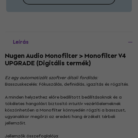
Leírás
Nugen Audio Monofilter > Monofilter V4
UPGRADE (Digitális termék)
Ez egy automatizált szoftver általi fordítás:
Basszuskezelés: Fókuszálás, definiálás, igazítás és rögzítés.
A minden helyzethez előre beállított beállításoknak és a
tökéletes hangolást biztosító intuitív vezérlőelemeknek
köszönhetően a Monofilter könnyedén rögzíti a basszust,
ugyanakkor megőrzi az eredeti hang érzékelt térbeli
jellemzőit.
Jellemzők összefoglalója: