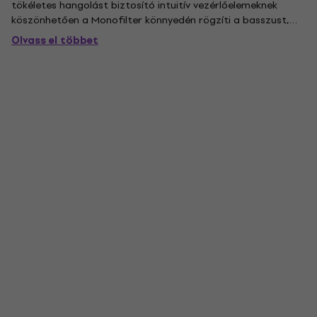
tökéletes hangolást biztosító intuitív vezérlőelemeknek
köszönhetően a Monofilter könnyedén rögzíti a basszust,
ugyanakkor megőrzi az eredeti hang érzékelt térbeli
Olvass el többet
jellemzőit. Jellemzők összefoglalója: Független mono és
sztereó...