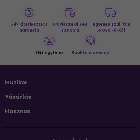
3 év kiterjesztett
Áruvisszaküldés
Ingyenes szállítás
garancia
30 napig
59 000 Ft -tól
3M+ ügyfelek
Szaktanácsadás
Muziker
Vásárlás
Hasznos