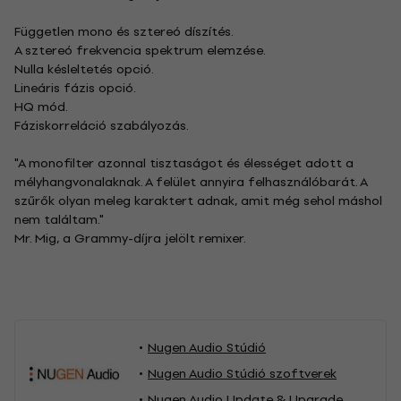
Független mono és sztereó díszítés.
A sztereó frekvencia spektrum elemzése.
Nulla késleltetés opció.
Lineáris fázis opció.
HQ mód.
Fáziskorreláció szabályozás.
"A monofilter azonnal tisztaságot és élességet adott a
mélyhangvonalaknak. A felület annyira felhasználóbarát. A
szűrők olyan meleg karaktert adnak, amit még sehol máshol
nem találtam."
Mr. Mig, a Grammy-díjra jelölt remixer.
Nugen Audio Stúdió
Nugen Audio Stúdió szoftverek
Nugen Audio Update & Upgrade