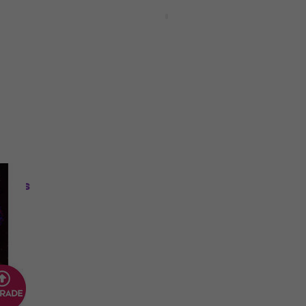
Roland RD-2000 EX Upgrade
(Digitális termék)
: CRG
Update / Upgrade / Expansion
79 270 Ft
Letölthető
Újdonság
Native Instruments Sway MPC
tális
Edition (Digitális termék)
Update / Upgrade / Expansion
10 570 Ft
Letölthető