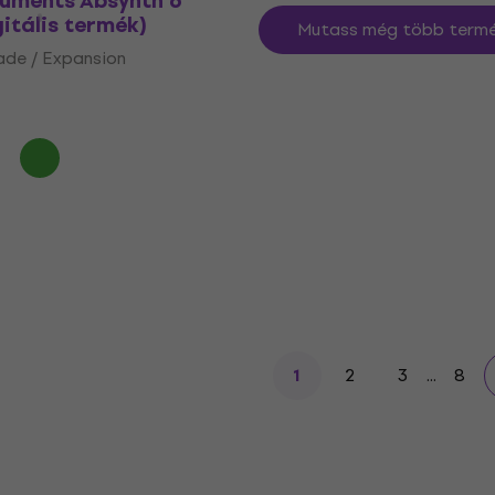
ruments Absynth 6
itális termék)
Mutass még több termé
ade / Expansion
2
3
...
8
1