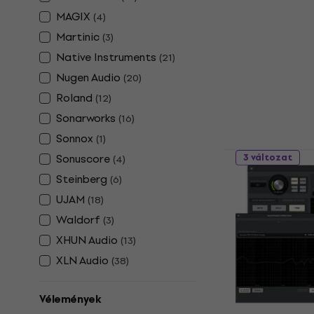
Collectors 
MAGIX
(Digitális 
(
4
)
Martinic
(
3
)
Update / Upgr
Native Instruments
(
21
)
159 410 Ft
a kö
20
Nugen Audio
(
20
)
Roland
208 440 Ft
(
12
)
Letölthető
Sonarworks
(
16
)
Sonnox
(
1
)
Sonuscore
3 változat
(
4
)
Native Ins
Steinberg
(
6
)
PRO 4
UJAM
(
18
)
Update / Upgr
Waldorf
(
3
)
4
/5
XHUN Audio
(
13
)
23 000 Ft
Letölthető
XLN Audio
(
38
)
Vélemények