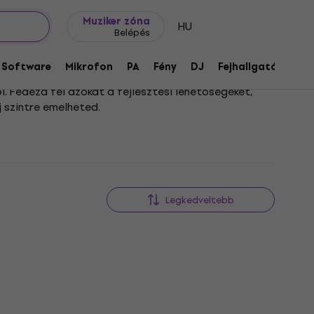
Ajándék ötletek
FAQ
Muziker Blog
Muziker zóna
HU
Belépés
Software
Mikrofon
PA
Fény
DJ
Fejhallgató
Audi
. Fedezd fel azokat a fejlesztési lehetőségeket,
j szintre emelheted.
kat a legkülönfélébb hangszerekhez. A gondosan
obb zenei teljesítményt nyújthasd.
Legkedveltebb
HAPPY HOUR