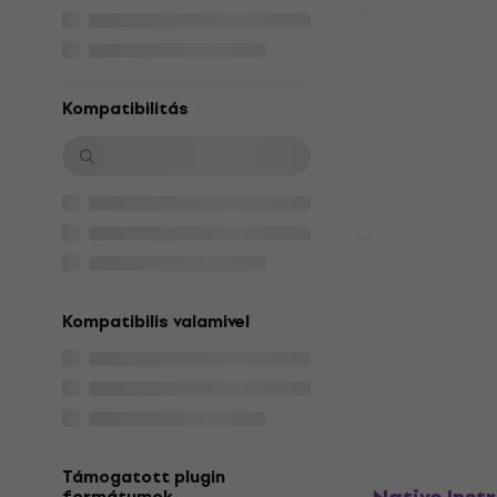
HAPPY HOUR
Roland TD50
termék)
Update / Upgr
Kompatibilitás
5
/5
79 270 Ft
Letölthető
HAPPY HOUR
Celemony Me
- Editor Upd
Kompatibilis valamivel
termék)
Update / Upgr
101 900 Ft
1
Letölthető
Támogatott plugin