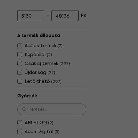
-
Ft
Minimális ár
Maximális ár
HAPPY HOUR
A termék állapota
ABLETON Liv
Akciós termék
(
7
)
(Digitális 
Kuponnal
(
2
)
Update / Upgr
Csak új termék
(
297
)
5
/5
202 800 Ft
Újdonság
(
27
)
Letölthető
Letölthető
(
297
)
Gyártók
ABLETON Li
ABLETON
(
2
)
Lite (Digitá
Acon Digital
(
5
)
Update / Upgr