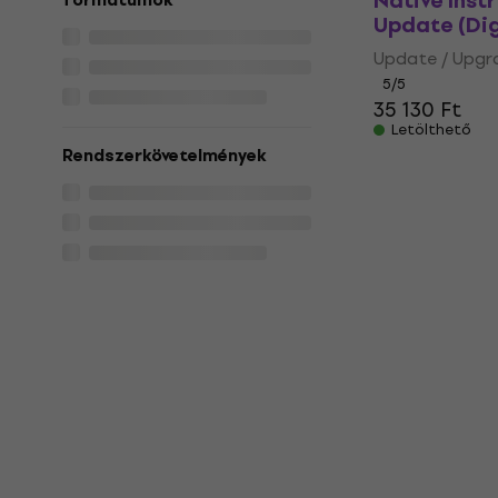
Native Inst
formátumok
Update (Dig
Update / Upgr
5
/5
35 130 Ft
Letölthető
Rendszerkövetelmények