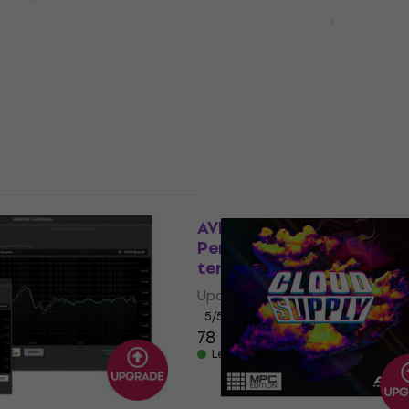
Edition UPD
7 változat
termék)
iZotope RX 12 Standard
from any paid iZotope
ade / Expansion
product
vetkező kóddal
MUZMUZ-
Update / Upgrade / Expansion
48 550 Ft
Letölthető
truments TRAKTOR
AVID Pro Tools Studio
Perpetual Upgrade (Digi
termék)
ade / Expansion
Update / Upgrade / Expansion
5
/5
78 240 Ft
Letölthető