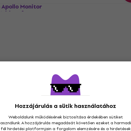
 Apollo Monitor
Native Instruments Clou
 Add-on for
Supply MPC Edition (Digi
igitális termék)
termék)
ade / Expansion
Update / Upgrade / Expansion
10 490 Ft
Letölthető
iZotope Nectar 4 Stand
Újdonság
UPD from any previous 
one 12 Standard:
(Digitális termék)
one Ele or Ele
ális termék)
Update / Upgrade / Expansion
36 200 Ft
ade / Expansion
Letölthető
Hozzájárulás a sütik használatához
Weboldalunk működésének biztosítása érdekében sütiket
használunk. A hozzájárulás megadását követően ezeket a harmadi
fél hirdetési platformjain a forgalom elemzésére és a hirdetések