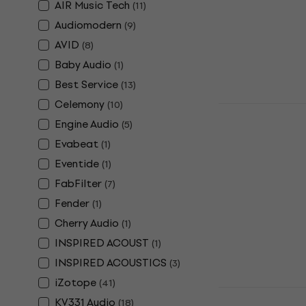
AIR Music Tech
(
11
)
5
/5
80 100 Ft
Audiomodern
(
9
)
Letölthető
AVID
(
8
)
Baby Audio
(
1
)
Best Service
(
13
)
Celemony
(
10
)
Sonarworks
& Headphon
Engine Audio
(
5
)
Add-on (Dig
Evabeat
(
1
)
Update / Upgr
Eventide
(
1
)
5
/5
FabFilter
(
7
)
53 240 Ft
Fender
(
1
)
Letölthető
Cherry Audio
(
1
)
INSPIRED ACOUST
(
1
)
INSPIRED ACOUSTICS
(
3
)
iZotope
(
41
)
Native Inst
KV331 Audio
(
18
)