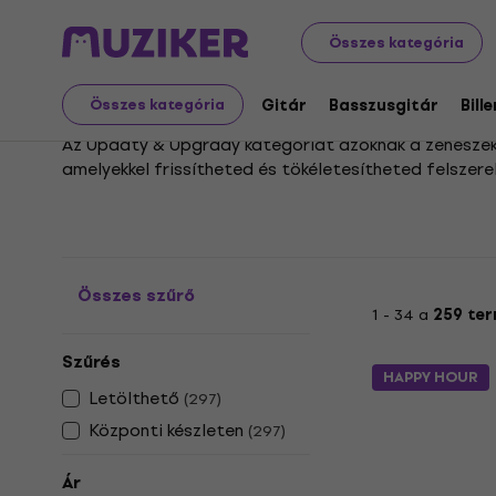
Hangszerek
Stúdió
Stúdió szoftverek
Update & Up
Összes kategória
Update & Upgrade
Gitár
Basszusgitár
Bill
Összes kategória
Az Updaty & Upgrady kategóriát azoknak a zenészekne
amelyekkel frissítheted és tökéletesítheted felszerel
Akár az első akkordokat gyakorlod, akár már tapasz
válogatott kiegészítőkkel és bővítményekkel biztosí
Összes szűrő
1 - 34 a
259 te
Szűrés
HAPPY HOUR
Letölthető
(
297
)
Központi készleten
(
297
)
Ár