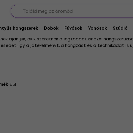
grade
entyűs hangszerek
Dobok
Fúvósok
Vonósok
Stúdió
k ajánljuk, akik szeretnék a legtöbbet kihozni hangszerükből
ésedet, így a játékélményt, a hangzást és a technikádat is ú
talt előadó vagy, nálunk megtalálod a megfelelő megoldáso
thatod, hogy a hangszered mindig naprakész legyen, és a legj
rmék
-ból