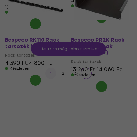
4 390 Ft
4 800 Ft
12 530 Ft
13 130 Ft
Készleten
Készleten
Bespeco RK110 Rack
Bespeco PR2K Rack
tartozék (Mint új)
tartozék (Csak
Mutass még több terméket
kicsomagolt)
Rack tartozék
Rack tartozék
4 390 Ft
4 800 Ft
13 260 Ft
14 060 Ft
Készleten
1
2
3
Készleten