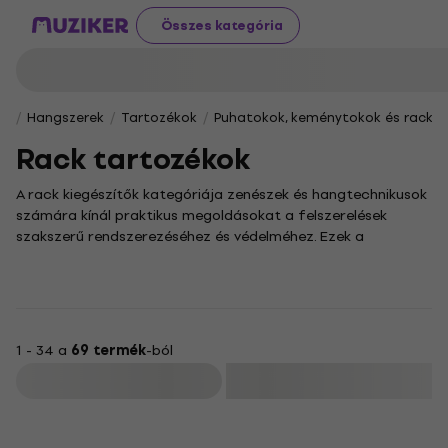
Összes kategória
Hangszerek
Tartozékok
Puhatokok, keménytokok és rackek
Rack tartozékok
A rack kiegészítők kategóriája zenészek és hangtechnikusok
számára kínál praktikus megoldásokat a felszerelések
szakszerű rendszerezéséhez és védelméhez. Ezek a
nélkülözhetetlen eszközök megkönnyítik a stúdió- és színpadi
berendezések átlátható elrendezését, hozzájárulva a
gördülékeny és hatékony munkavégzéshez.
A rendezett és biztonságos munkakörnyezet alapfeltétele a
kábelek megfelelő kezelése. Ebben nyújt felbecsülhetetlen
1 - 34 a
69 termék
-ból
segítséget a kábeltakaró, amely megakadályozza a
Szűrő
vezetékek összegabalyodását, és letisztult, professzionális
megjelenést kölcsönöz a rack szekrénynek.