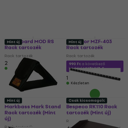
Rack tartozék
Rack tartozék
23 890 Ft
3 130 Ft
4 090 Ft
Készleten
- 23 %
Készleten
RockBoard MOD RS
Monacor MZF-403
Mint új
Mint új
Rack tartozék
Rack tartozék
Rack tartozék
Rack tartozék
2 810 Ft
990 Ft
a következő
Készleten
kóddal
MUZMUZ-5
1 090 Ft
Készleten
Mint új
Csak kicsomagolt
Markbass Mark Stand
Bespeco RK110 Rack
Rack tartozék (Mint
tartozék (Mint új)
új)
Rack tartozék
Rack tartozék