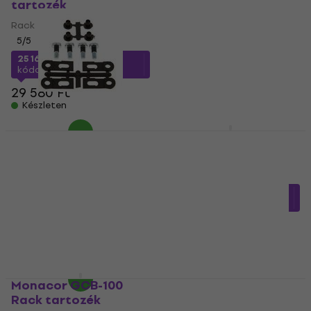
tartozék
Rack tartozék
Rack tartozék
610 Ft
a következő kóddal
5
/5
MUZMUZ-35
25 160 Ft
a következő
990 Ft
kóddal
MUZMUZ-10
Készleten
29 580 Ft
Készleten
Adam Hall 5635 Rack
Monacor GCB-100B
tartozék
Rack tartozék
Rack tartozék
Rack tartozék
5
/5
6 970 Ft
a következő
kóddal
MUZMUZ-35
3 340 Ft
a következő
kóddal
MUZMUZ-5
10 900 Ft
3 670 Ft
Készleten
Készleten
Monacor GCB-100
Bespeco PSK21 Rack
Rack tartozék
tartozék