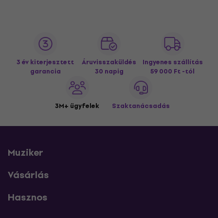
3 év kiterjesztett
Áruvisszaküldés
Ingyenes szállítás
garancia
30 napig
59 000 Ft -tól
3M+ ügyfelek
Szaktanácsadás
Muziker
Vásárlás
Hasznos