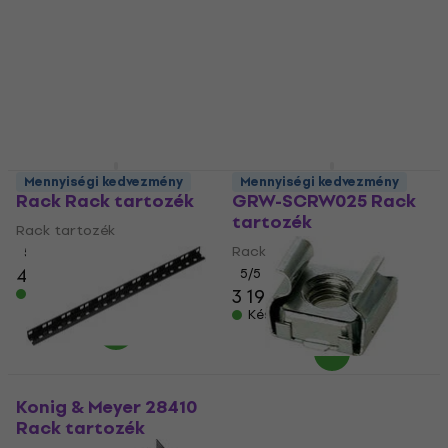
Behringer Eurorack
Gator Frameworks
Mennyiségi kedvezmény
Mennyiségi kedvezmény
Rack Rack tartozék
GRW-SCRW025 Rack
tartozék
Rack tartozék
Rack tartozék
5
/5
40 290 Ft
5
/5
3 190 Ft
Készleten
Készleten
Konig & Meyer 28410
Bespeco RK40 Rack
Rack tartozék
tartozék