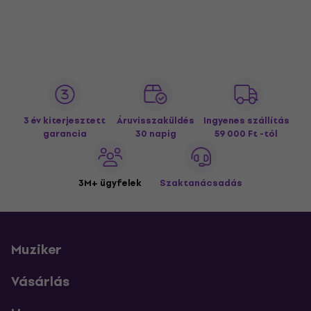
3 év kiterjesztett
Áruvisszaküldés
Ingyenes szállítás
garancia
30 napig
59 000 Ft -tól
3M+ ügyfelek
Szaktanácsadás
Muziker
Vásárlás