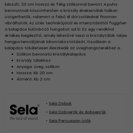
készült, 20 cm hosszú és félig szilikonnal bevont. A puha
bevonatnak köszönhetően a kristály énekestálak halkan
ütögethetők, valamint a felső él dörzsölésével finoman
vibrálhatók. Az ütés technikájától és intenzitásától függően
a kalapács különböző hangokat ad ki. Ez egy rendkívül
értékes kiegészítő, amely lehetővé teszi a kristálytálak teljes
hangpotenciáljának kibontakoztatását. Vizuálisan a
kalapács tökéletesen illeszkedik az üveghangszerekhez is.
Szilikon bevonatú kristálykalapács
Kristály tálakhoz
Anyaga: üveg, szilikon
Hossza: kb 20 cm
Átmérő: kb 2 cm
Sela Dobok
Sela Dobverők és dobseprűk
Sela Percussion ütők