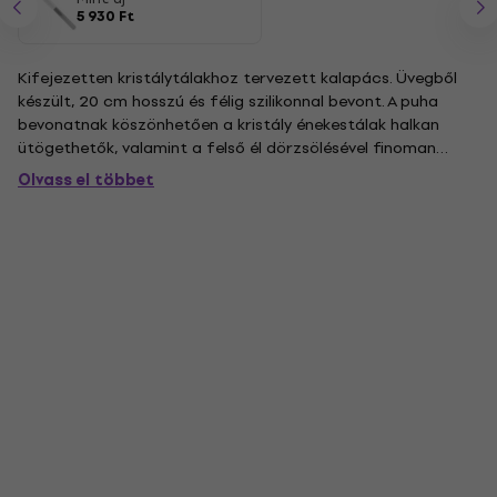
5 930 Ft
Kifejezetten kristálytálakhoz tervezett kalapács. Üvegből
készült, 20 cm hosszú és félig szilikonnal bevont. A puha
bevonatnak köszönhetően a kristály énekestálak halkan
ütögethetők, valamint a felső él dörzsölésével finoman
vibrálhatók. Az ütés technikájától és intenzitásától függően
Olvass el többet
a kalapács különböző hangokat ad ki. Ez egy rendkívül
értékes...