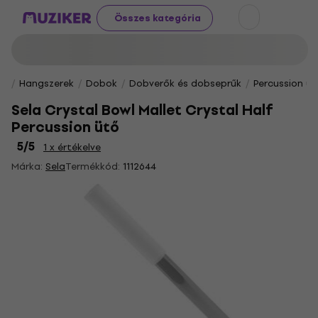
Összes kategória
Hangszerek
Dobok
Dobverők és dobseprűk
Percussion üt
Sela Crystal Bowl Mallet Crystal Half
Percussion ütő
5
/5
1 x értékelve
Márka:
Sela
Termékkód:
1112644