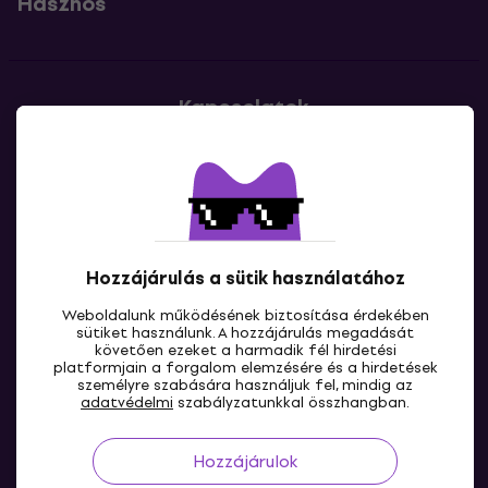
Hasznos
Kapcsolatok
Lépj kapcsolatba velünk
Hozzájárulás a sütik használatához
Weboldalunk működésének biztosítása érdekében
sütiket használunk. A hozzájárulás megadását
követően ezeket a harmadik fél hirdetési
platformjain a forgalom elemzésére és a hirdetések
HU
személyre szabására használjuk fel, mindig az
adatvédelmi
szabályzatunkkal összhangban.
Hozzájárulok