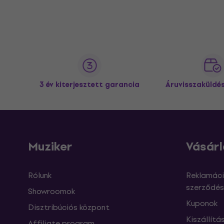
3 év kiterjesztett garancia
Áruvisszaküldé
Muziker
Vásárl
Rólunk
Reklamáci
szerződés
Showroomok
Kuponok
Disztribúciós központ
Kiszállítá
Affiliate program