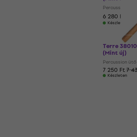
Percussion ütő
6 280 Ft
8 2
Készleten
Terre 38010
(Mint új)
Percussion ütő
7 250 Ft
7 4
Készleten