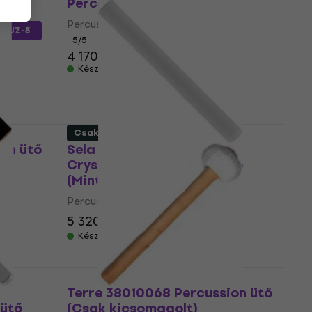
Percussion ütő
Percussion ütő
MUZ-5
5
/5
4 170 Ft
Készleten
Csak kicsomagolt
on ütő
Sela Crystal Bowl Mallet
Crystal Full Percussion ütő
(Mint új)
Percussion ütő
5 320 Ft
8 118 Ft
- 34 %
Készleten
Terre 38010068 Percussion ütő
 ütő
(Csak kicsomagolt)