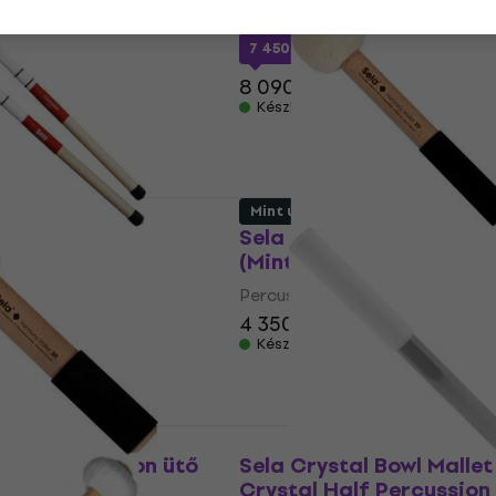
Percussion ütő
7 450 Ft
a következő kóddal
MUZ
8 090 Ft
Készleten
Mint új
Percussion ütő
Sela SEASBM20 Percussi
(Mint új)
Percussion ütő
4 350 Ft
4 900 Ft
6,3 Ft
- 16 %
Készleten
M30 Percussion ütő
Sela Crystal Bowl Mallet
Crystal Half Percussion