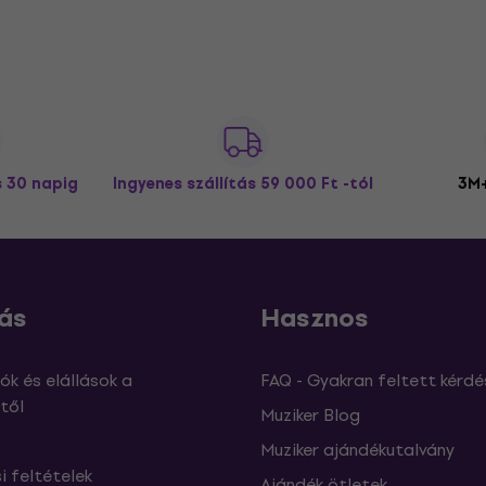
s 30 napig
Ingyenes szállítás
59 000 Ft -tól
3M+
ás
Hasznos
ók és elállások a
FAQ - Gyakran feltett kérdé
től
Muziker Blog
Muziker ajándékutalvány
si feltételek
Ajándék ötletek