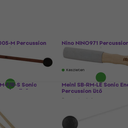
Percussion ütő
5
/5
3 730 Ft
Készleten
005-M Percussion
Nino NINO971 Percussio
Percussion ütő
5
/5
4 500 Ft
Készleten
M-F/R-S Sonic
Meinl SB-RM-LE Sonic En
ussion ütő
Percussion ütő
Percussion ütő
5
/5
5 040 Ft
Készleten