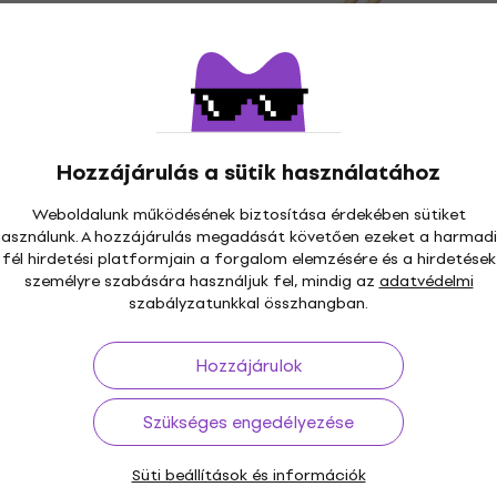
067 Percussion ütő
HAPPY HOUR
Vater VHT1/2 Timbale 1/
Hickory Percussion ütő
Percussion ütő
5
/5
Hozzájárulás a sütik használatához
3 000 Ft
Készleten
Weboldalunk működésének biztosítása érdekében sütiket
használunk. A hozzájárulás megadását követően ezeket a harmadi
fél hirdetési platformjain a forgalom elemzésére és a hirdetések
személyre szabására használjuk fel, mindig az
adatvédelmi
005-L Percussion
szabályzatunkkal összhangban.
Meinl G-RM-50 Sonic En
Percussion ütő
Hozzájárulok
Percussion ütő
5
/5
tkező kóddal
MUZMUZ-15
Szükséges engedélyezése
9 060 Ft
Készleten
AAC Percussion ütő
Terre 38010068 Percuss
Süti beállítások és információk
Mint új