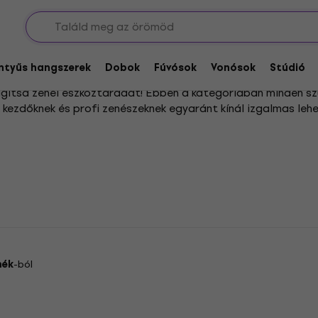
ion ütők
entyűs hangszerek
Dobok
Fúvósok
Vonósok
Stúdió
agítsd zenei eszköztáradat! Ebben a kategóriában minden szü
 kezdőknek és profi zenészeknek egyaránt kínál izgalmas leh
s karakteres játékhoz, hiszen ez adja meg az ütőhangszerek a
athatsz elő a hangszerekből. Ha pedig igazán egyedi textúrá
 a ritmikai alapokat.
mék
-ból