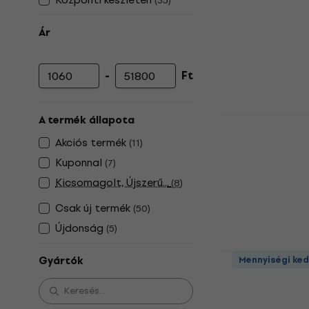
(
35
)
Ár
-
Ft
Minimális ár
Maximális ár
Sela SE065 
A termék állapota
Akciós termék
Percussion ütő
(
11
)
5
/5
Kuponnal
(
7
)
7 000 Ft
a köv
Kicsomagolt, Újszerű...
(
8
)
7 370 Ft
Csak új termék
(
50
)
Készleten
Újdonság
(
5
)
Sela SE036 
Gyártók
Mennyiségi ke
Percussion ütő
5
/5