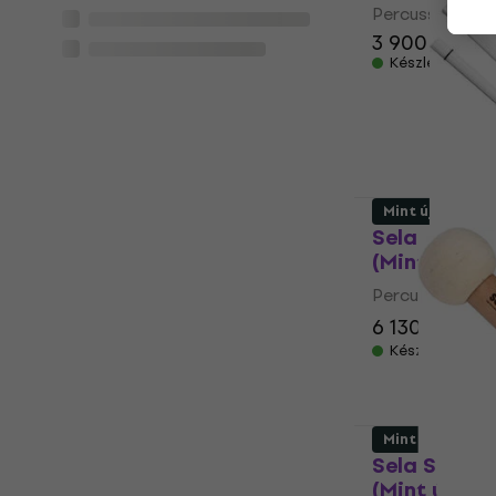
Percussion ütő
3 900 Ft
Készleten
Mint új
Sela SE065 
(Mint új)
Percussion ütő
6 130 Ft
7 29
Készleten
Mint új
Sela SEASB
(Mint új)