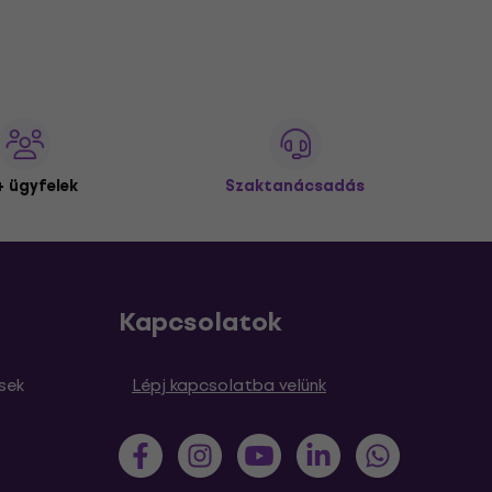
 ügyfelek
Szaktanácsadás
Kapcsolatok
sek
Lépj kapcsolatba velünk