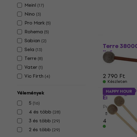
7 780 Ft
Meinl
(
17
)
Készleten
Nino
(
3
)
Pro Mark
(
5
)
Rohema
(
5
)
Sabian
(
2
)
Terre 3800
Sela
(
13
)
ütő
Terre
(
8
)
Percussion ütő
Vater
(
1
)
4
/5
2 790 Ft
Vic Firth
(
4
)
Készleten
Meinl SB-PD
HAPPY HOUR
Vélemények
Energy Perc
5
(
16
)
Percussion ütő
4 és több
(
28
)
5
/5
4 300 Ft
3 és több
(
29
)
Készleten
2 és több
(
29
)