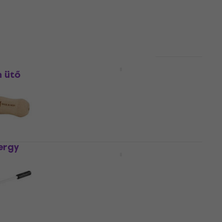
7 390 Ft
a következő kóddal
MUZMUZ-5
7 780 Ft
Készleten
Sela Crystal Bowl Mallet
Crystal Full Percussion ütő
n ütő
Percussion ütő
3
/5
8 200 Ft
Készleten
ergy
Sela Crystal Bowl Mallet
Crystal Half Percussion ütő
Percussion ütő
5
/5
8 200 Ft
Készleten