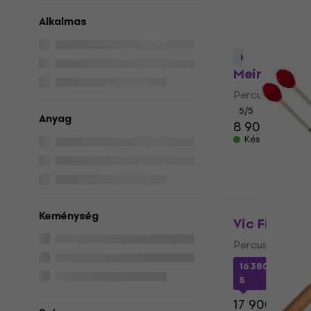
Alkalmas
Mennyiségi ke
Meinl MPM1 
Percussion ütő
5
/5
Anyag
8 900 Ft
Készleten
Keménység
Vic Firth M
Percussion ütő
16 380 Ft
a köv
5
17 900 Ft