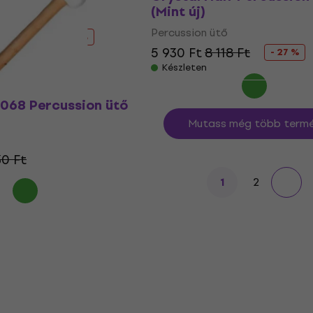
(Mint új)
Percussion ütő
26,9 Ft
- 24 %
5 930 Ft
8 118 Ft
- 27 %
Készleten
068 Percussion ütő
Mutass még több termé
30 Ft
2
1