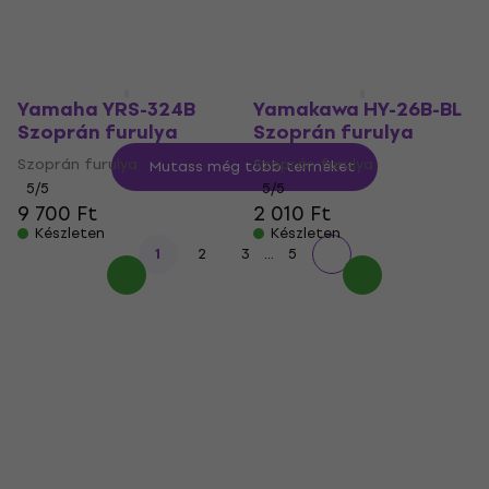
2 010 Ft
6 210 Ft
Készleten
Készleten
Yamaha YRS-324B
Yamakawa HY-26B-BL
Szoprán furulya
Szoprán furulya
Szoprán furulya
Szoprán furulya
Mutass még több terméket
5
/5
5
/5
9 700 Ft
2 010 Ft
Készleten
Készleten
...
1
2
3
5