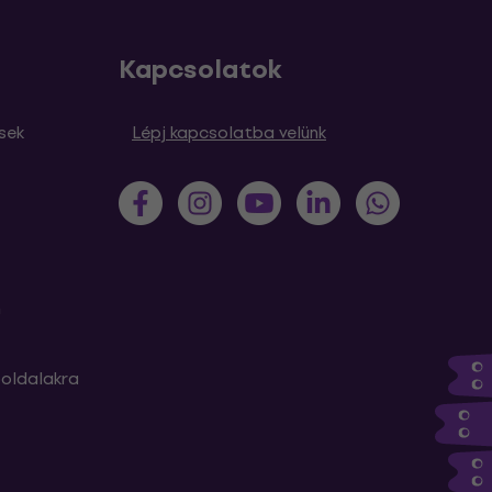
Kapcsolatok
sek
Lépj kapcsolatba velünk
m
oldalakra