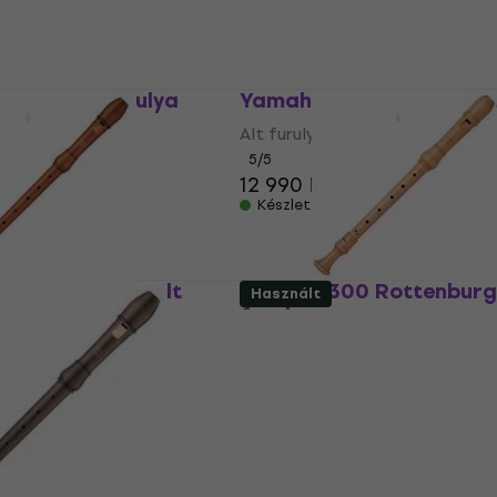
14 000 Ft
Készleten
27 III Alt furulya
Yamaha YRA 38 BIII Alt f
Alt furulya
5
/5
12 990 Ft
Készleten
 Flauto Rondo Alt
Moeck 4300 Rottenburgh
Használt
furulya
Alt furulya
5
/5
144 530 Ft
147 460 Ft
Készleten