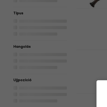
Moeck 2301 
Típus
furulya
Alt furulya
5
/5
102 220 Ft
a kö
MUZMUZ-5
Hangolás
109 220 Ft
Aulos 709B 
Készleten
Alt furulya
5
/5
16 840 Ft
Készleten
Ujjpozíció
Yamaha YRA 
furulya