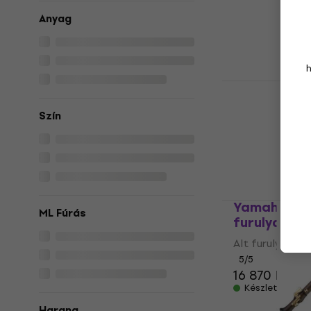
Alt furulya
Anyag
5
/5
16 940 Ft
Készleten
Aulos 309A 
Alt furulya
Szín
5
/5
17 560 Ft
Készleten
Yamaha YRA
ML Fúrás
furulya
Alt furulya
5
/5
16 870 Ft
Készleten
Harang