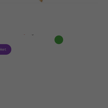
o Alt
Moeck 2302 Flauto Rondo Alt
furulya
Alt furulya
5
/5
101 820 Ft
Megrendelésre
ket