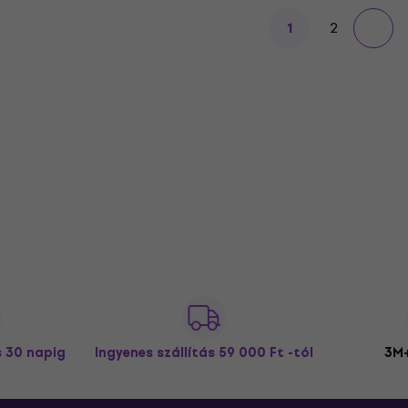
2
1
s 30 napig
Ingyenes szállítás
59 000 Ft -tól
3M+