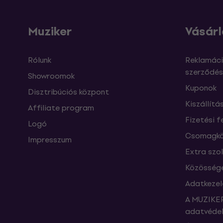
Muziker
Vásárl
Rólunk
Reklamáci
szerződés
Showroomok
Kuponok
Disztribúciós központ
Kiszállítá
Affiliate program
Fizetési f
Logó
Csomagkö
Impresszum
Extra szo
Közössége
Adatkezel
A MUZIKER
adatvédel