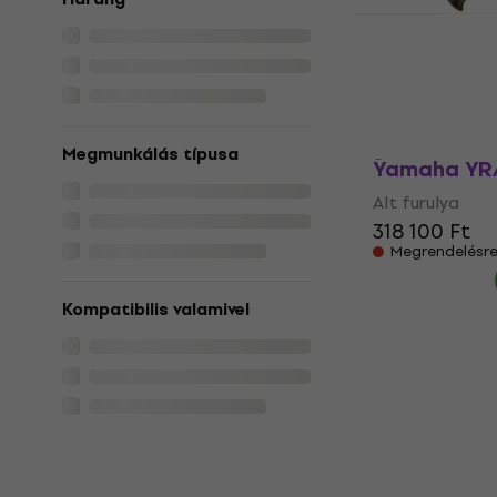
Moeck 2321 
furulya
Alt furulya
5
/5
181 900 Ft
Megmunkálás típusa
Úton van
Yamaha YRA 
Alt furulya
318 100 Ft
Megrendelésr
Kompatibilis valamivel