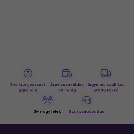
3 év kiterjesztett
Áruvisszaküldés
Ingyenes szállítás
garancia
30 napig
59 000 Ft -tól
3M+ ügyfelek
Szaktanácsadás