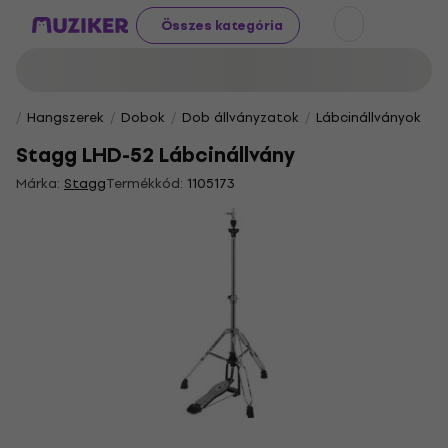
Összes kategória
Hangszerek
Dobok
Dob állványzatok
Lábcinállványok
Stagg LHD-52 Lábcinállvány
Márka:
Stagg
Termékkód:
1105173