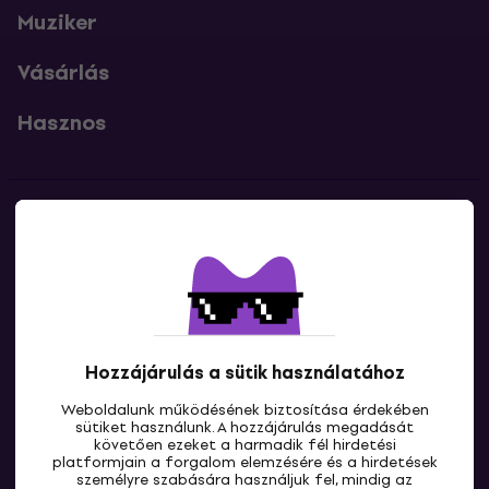
Muziker
Vásárlás
Hasznos
Kapcsolatok
Lépj kapcsolatba velünk
Hozzájárulás a sütik használatához
Weboldalunk működésének biztosítása érdekében
sütiket használunk. A hozzájárulás megadását
követően ezeket a harmadik fél hirdetési
platformjain a forgalom elemzésére és a hirdetések
személyre szabására használjuk fel, mindig az