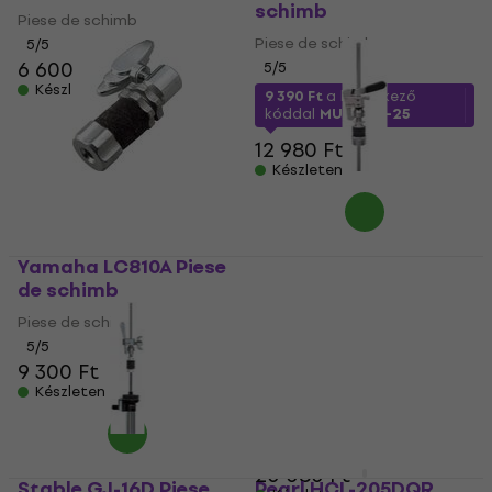
schimb
Piese de schimb
Piese de schimb
5
/5
6 600 Ft
5
/5
Készleten
9 390 Ft
a következő
kóddal
MUZMUZ-25
12 980 Ft
Készleten
Yamaha LC810A Piese
Gibraltar SC-
de schimb
QRHHDC Quick
Release Drop Clutch
Piese de schimb
Piese de schimb
5
/5
9 300 Ft
Piese de schimb
Készleten
5
/5
14 390 Ft
a következő
kóddal
MUZMUZ-25
20 080 Ft
Stable GJ-16D Piese
Pearl HCL-205DQR