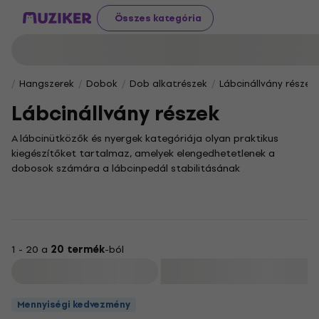
Összes kategória
Hangszerek
Dobok
Dob alkatrészek
Lábcinállvány részek
Lábcinállvány részek
A lábcinütközők és nyergek kategóriája olyan praktikus
kiegészítőket tartalmaz, amelyek elengedhetetlenek a
dobosok számára a lábcinpedál stabilitásának
fokozásához. Ezek a nélkülözhetetlen alkatrészek
biztosítják, hogy a lábcinállvány és a pedál a legintenzívebb
játék során is a helyén maradjon, lehetővé téve a
gördülékenyebb és pontosabb dobolást.
A megfelelő ütköző kiválasztásával a nem kívánt
1 - 20 a
20 termék
-ból
elmozdulásokból none marad, ami hozzájárul a jobb
Szűrő
játékélményhez és a felszerelés hosszabb élettartamához
is. Böngéssz kínálatunkban, és találd meg a
Mennyiségi kedvezmény
dobfelszerelésedhez tökéletesen illő megoldást!