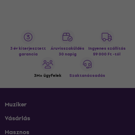
3 év kiterjesztett
Áruvisszaküldés
Ingyenes szállítás
garancia
30 napig
59 000 Ft -tól
3M+ ügyfelek
Szaktanácsadás
Muziker
Vásárlás
Hasznos