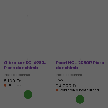
3 120 Ft
4 970 Ft
5 490 Ft
Úton van
Készleten
Pearl HCL-105QR Piese
DW SM379 Piese de
de schimb
schimb
Piese de schimb
Piese de schimb
16 890 Ft
14 390 Ft
Megrendelésre
Úton van
Gibraltar SC-4980J
Pearl HCL-205QR Piese
Piese de schimb
de schimb
Piese de schimb
Piese de schimb
5 100 Ft
5
/5
24 000 Ft
Úton van
Raktáron a beszállítónál