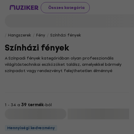
Összes kategória
Hangszerek
Fény
Színházi fények
Színházi fények
A Színpadi fények kategóriában olyan professzionális
világítástechnikai eszközöket találsz, amelyekkel bármely
színpadot vagy rendezvényt felejthetetlen élménnyé
varázsolhatsz. Ezek a berendezések nem csupán a látványt
emelik új szintre, hanem a produkció egészét dinamikusabbá
és magával ragadóbbá teszik a közönség számára.
Kínálatunkban olyan sokoldalú fénytechnikai megoldásokat
sorakoztatunk fel, amelyekkel szabadon játszhatsz a
1 - 34 a
39 termék
-ból
színekkel és az intenzitással, hogy egyedi atmoszférát
Szűrő
teremts. A kreativitásnak semmi sem szab határt, a
kompromisszumok száma pedig none, így a tökéletes
Mennyiségi kedvezmény
látványvilág megalkotásakor csak a képzeleted szabhat