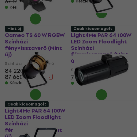
37 521 Ft
- 19 %
Készleten
Készleten
Mint új
Csak kicsomagolt
Cameo TS 60 W RGBW
Light4Me PAR 64 100W
Színházi
LED Zoom Floodlight
fényvisszaverő (Mint
Színházi
új)
fényvisszaverő (Mint
új)
Színházi fényvisszaverő
84 220 Ft
Színházi fényvisszaverő
87 660 Ft
73 020 Ft
- 4 %
Készleten
Készleten
Csak kicsomagolt
Light4Me PAR 64 100W
ADJ Pinspot LED
LED Zoom Floodlight
Színházi
Színházi
fényvisszaverő (Csak
fényvisszaverő (Mint
kicsomagolt)
új)