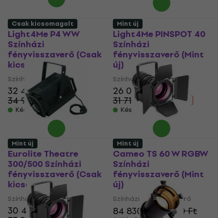
Csak kicsomagolt
Mint új
Light4Me P4 WW
Light4Me PINSPOT 40
Színházi
Színházi
fényvisszaverő (Csak
fényvisszaverő (Mint
kicsomagolt)
új)
Színházi fényvisszaverő
Színházi fényvisszaverő
32 490 Ft
26 050 Ft
34 950 Ft
31 719,6 Ft
- 7 %
- 18 %
Készleten
Készleten
Mint új
Mint új
Eurolite Theatre
Cameo TS 60 W RGBW
300/500 Színházi
Színházi
fényvisszaverő (Csak
fényvisszaverő (Mint
kicsomagolt)
új)
Színházi fényvisszaverő
Színházi fényvisszaverő
30 430 Ft
84 830 Ft
87 660 Ft