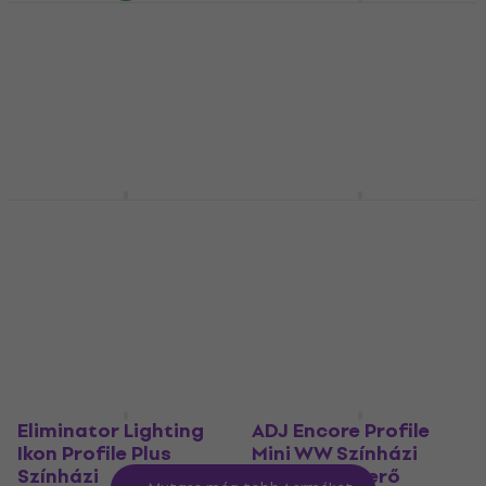
ADJ Encore Profile
ADJ Encore Profile Pro
1000 Color Színházi
Color Színházi
fényvisszaverő
fényvisszaverő
Színházi fényvisszaverő
Színházi fényvisszaverő
293 100 Ft
493 900 Ft
Megrendelésre
Megrendelésre
Cameo Q-Spot 15
ADJ Encore FR Pro
RGBW WH Színházi
Color Színházi
fényvisszaverő
fényvisszaverő
Színházi fényvisszaverő
Színházi fényvisszaverő
48 390 Ft
521 900 Ft
Megrendelésre
Megrendelésre
Eliminator Lighting
ADJ Encore Profile
Ikon Profile Plus
Mini WW Színházi
Színházi
fényvisszaverő