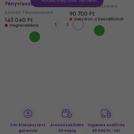
Mutass még több terméket
fényvisszaverő
Színházi fényvisszaverő
Színházi fényvisszaverő
90 700 Ft
143 040 Ft
Raktáron a beszállítónál
1
2
Megrendelésre
3 év kiterjesztett
Áruvisszaküldés
Ingyenes szállítás
garancia
30 napig
59 000 Ft -tól