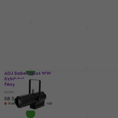
Cameo TS 40 WW
Színházi
Light4Me Retro 500
fényvisszaverő
Színházi
fényvisszaverő
Színházi fényvisszaverő
4
/5
Színházi fényvisszaverő
100 300 Ft
5
/5
Megrendelésre
92 150 Ft
Megrendelésre
ADJ Saber Spot WW
ADJ PAR Z100 3k
Színházi
Színházi
fényvisszaverő
fényvisszaverő
Színházi fényvisszaverő
Színházi fényvisszaverő
58 300 Ft
157 270 Ft
Raktáron a beszállítónál
Raktáron a beszállítónál