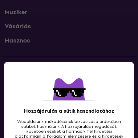
Muziker
Vásárlás
Hasznos
Kapcsolatok
Lépj kapcsolatba velünk
Hozzájárulás a sütik használatához
Weboldalunk működésének biztosítása érdekében
sütiket használunk. A hozzájárulás megadását
követően ezeket a harmadik fél hirdetési
platformjain a forgalom elemzésére és a hirdetések