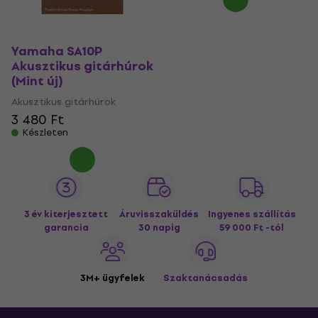
Yamaha SA10P
Akusztikus gitárhúrok
(Mint új)
Akusztikus gitárhúrok
3 480 Ft
Készleten
3 év kiterjesztett
Áruvisszaküldés
Ingyenes szállítás
garancia
30 napig
59 000 Ft -tól
3M+ ügyfelek
Szaktanácsadás