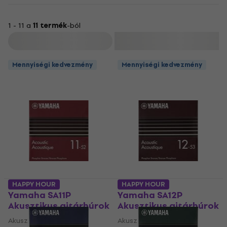
1 - 11 a
11 termék
-ból
Szűrő
Mennyiségi kedvezmény
Mennyiségi kedvezmény
HAPPY HOUR
HAPPY HOUR
Yamaha SA11P
Yamaha SA12P
Akusztikus gitárhúrok
Akusztikus gitárhúrok
Akusztikus gitárhúrok
Akusztikus gitárhúrok