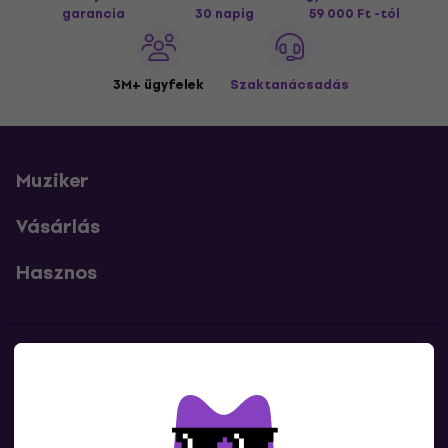
garancia
30 napig
59 000 Ft -tól
3M+ ügyfelek
Szaktanácsadás
Muziker
Vásárlás
Hasznos
Kapcsolatok
Lépj kapcsolatba velünk