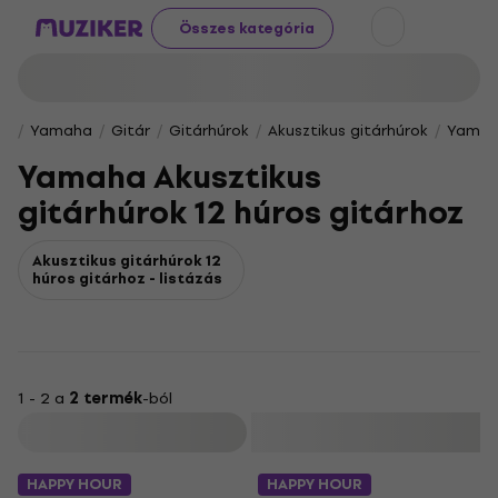
Összes kategória
Yamaha
Gitár
Gitárhúrok
Akusztikus gitárhúrok
Yamaha
Yamaha Akusztikus
gitárhúrok 12 húros gitárhoz
Akusztikus gitárhúrok 12
húros gitárhoz - listázás
1 - 2 a
2 termék
-ból
Szűrő
HAPPY HOUR
HAPPY HOUR