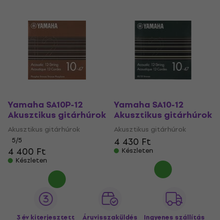
Yamaha SA10P-12
Yamaha SA10-12
Akusztikus gitárhúrok
Akusztikus gitárhúrok
Akusztikus gitárhúrok
Akusztikus gitárhúrok
4 430 Ft
5
/5
4 400 Ft
Készleten
Készleten
3 év kiterjesztett
Áruvisszaküldés
Ingyenes szállítás