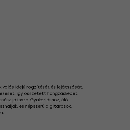
 valós idejű rögzítését és lejátszását.
ezését, így összetett hangzásképet
zenész játssza. Gyakorláshoz, élő
ználják, és népszerű a gitárosok,
n.