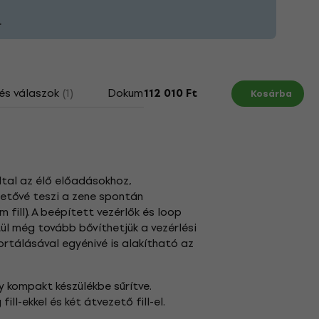
.
és válaszok
(1)
Dokumentumok
Hogyan válasszun
112 010 Ft
Kosárba
ltal az élő előadásokhoz,
hetővé teszi a zene spontán
fill). A beépített vezérlők és loop
tül még tovább bővíthetjük a vezérlési
ortálásával egyénivé is alakítható az
 kompakt készülékbe sűrítve.
ll-ekkel és két átvezető fill-el.