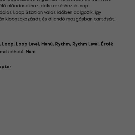
 élő előadásokhoz, dalszerzéshez és napi
rációs Loop Station valós időben dolgozik, így
tán kibontakozását és állandó mozgásban tartását
(intro/ending és rhythm...
, Loop, Loop Level, Menü, Rythm, Rythm Level, Érték
emeltethető:
Nem
dapter