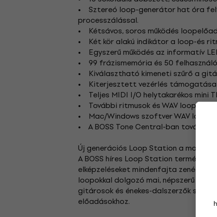
• Sztereó loop-generátor hat óra fel
processzálással.
• Kétsávos, soros működés loopelőadá
• Két kör alakú indikátor a loop-és r
• Egyszerű működés az informatív LED k
• 99 frázismemória és 50 felhasználó
• Kiválasztható kimeneti szűrő a gitá
• Kiterjesztett vezérlés támogatása k
• Teljes MIDI I/O helytakarékos mini 
• További ritmusok és WAV loop-ok le
• Mac/Windows szoftver WAV loopok 
• A BOSS Tone Central-ban további let
Új generációs Loop Station a modern
A BOSS híres Loop Station termékei pi
elképzeléseket mindenfajta zenész szá
loopokkal dolgozó mai, népszerű előadó
gitárosok és énekes-dalszerzők számár
előadásokhoz.