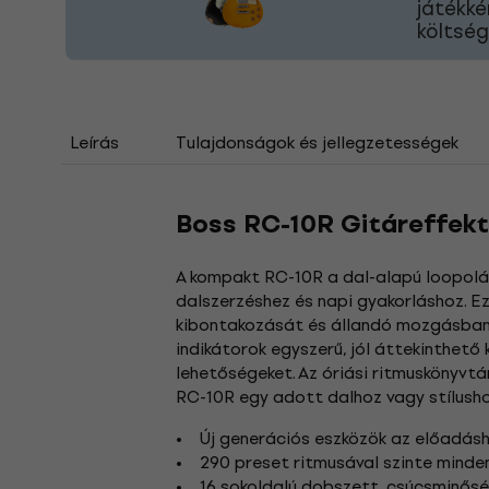
játékké
költség
Leírás
Tulajdonságok és jellegzetességek
Boss RC-10R Gitáreffek
A kompakt RC-10R a dal-alapú loopolást
dalszerzéshez és napi gyakorláshoz. Ez
kibontakozását és állandó mozgásban ta
indikátorok egyszerű, jól áttekinthető
lehetőségeket. Az óriási ritmuskönyvtá
RC-10R egy adott dalhoz vagy stílusho
• Új generációs eszközök az előadásho
• 290 preset ritmusával szinte minden m
• 16 sokoldalú dobszett, csúcsminősé