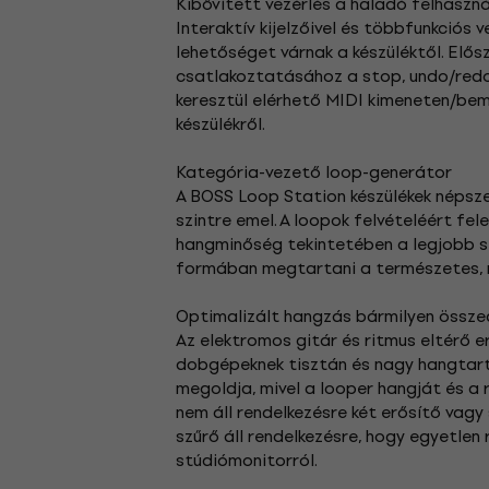
Kibővített vezérlés a haladó felhaszn
Interaktív kijelzőivel és többfunkciós
lehetőséget várnak a készüléktől. Elős
csatlakoztatásához a stop, undo/redo,
keresztül elérhető MIDI kimeneten/bem
készülékről.
Kategória-vezető loop-generátor
A BOSS Loop Station készülékek népsz
szintre emel. A loopok felvételéért f
hangminőség tekintetében a legjobb st
formában megtartani a természetes, 
Optimalizált hangzás bármilyen össze
Az elektromos gitár és ritmus eltérő 
dobgépeknek tisztán és nagy hangtart
megoldja, mivel a looper hangját és a 
nem áll rendelkezésre két erősítő vagy
szűrő áll rendelkezésre, hogy egyetlen
stúdiómonitorról.