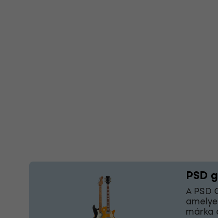
PSD g
A PSD G
amelyek
márka 