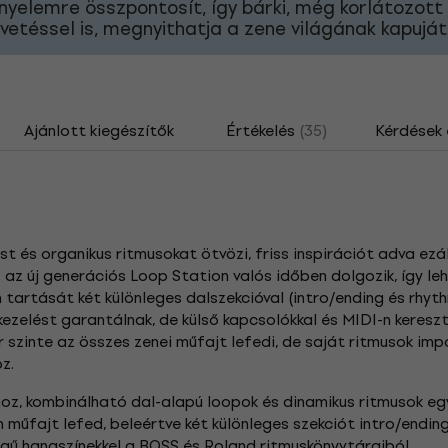
nyelemre összpontosít, így bárki, még korlátozott
vetéssel is, megnyithatja a zene világának kapuját
Ajánlott kiegészítők
Értékelés
(35)
Kérdések 
t
 és organikus ritmusokat ötvözi, friss inspirációt adva ezá
 az új generációs Loop Station valós időben dolgozik, így le
rtását két különleges dalszekcióval (intro/ending és rhythm 
 kezelést garantálnak, de külső kapcsolókkal és MIDI-n keresz
r szinte az összes zenei műfajt lefedi, de saját ritmusok imp
z.
z, kombinálható dal-alapú loopok és dinamikus ritmusok egy
űfajt lefed, beleértve két különleges szekciót intro/ending fi
gű hangszínekkel a BOSS és Roland ritmuskönyvtáraiból.