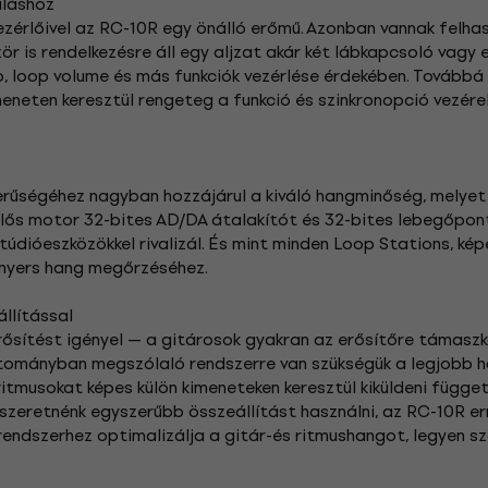
áláshoz
 vezérlőivel az RC-10R egy önálló erőmű. Azonban vannak felha
zör is rendelkezésre áll egy aljzat akár két lábkapcsoló vagy
 loop volume és más funkciók vezérlése érdekében. Továbbá 
eneten keresztül rengeteg a funkció és szinkronopció vezére
erűségéhez nagyban hozzájárul a kiváló hangminőség, melye
elelős motor 32-bites AD/DA átalakítót és 32-bites lebegőpon
údióeszközökkel rivalizál. És mint minden Loop Stations, kép
nyers hang megőrzéséhez.
állítással
erősítést igényel — a gitárosok gyakran az erősítőre támaszk
ományban megszólaló rendszerre van szükségük a legjobb ha
ritmusokat képes külön kimeneteken keresztül kiküldeni függ
 szeretnénk egyszerűbb összeállítást használni, az RC-10R er
 rendszerhez optimalizálja a gitár-és ritmushangot, legyen sz