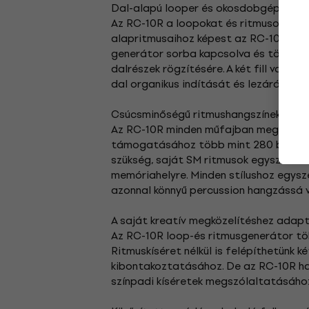
Dal-alapú looper és okosdobgép egy 
Az RC-10R a loopokat és ritmusokat a 
alapritmusaihoz képest az RC-10R minde
generátor sorba kapcsolva és tökéletes
dalrészek rögzítésére. A két fill variá
dal organikus indítását és lezárását vé
Csúcsminőségű ritmushangszínek és o
Az RC-10R minden műfajban megállja a he
támogatásához több mint 280 beépített
szükség, saját SM ritmusok egyszerű i
memóriahelyre. Minden stílushoz egys
azonnal könnyű percussion hangzássá 
A saját kreatív megközelítéshez ada
Az RC-10R loop-és ritmusgenerátor tök
Ritmuskíséret nélkül is felépíthetünk 
kibontakoztatásához. De az RC-10R hasz
színpadi kíséretek megszólaltatásáh