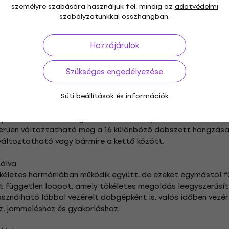
készülékbe sűrítve
személyre szabására használjuk fel, mindig az
adatvédelmi
legkifinomultabb és interaktívabb módon szólaltatja meg e
szabályzatunkkal összhangban.
n egyes ritmusa teljes dalstruktúrával rendelkezik, külön pa
 szinkronban működik a ritmussal, így képes egyéni ritmuskís
Hozzájárulok
ció természetes energiával tölti meg a dalon belüli átvezetések
gzik.
Szükséges engedélyezése
rganikus groove-ok
lyét, legyen szó rock, pop, akusztikus, latin, jazz, elektronik
Süti beállítások és információk
 ritmusstílus áll rendelkezésre, természetes és organikus 
mportálása is lehetséges a dedikált Mac/Windows szoftverre
zerűen változtatható meg a 16 különböző dobszett hangzása,
változtatható vagy bármire a kettő között.
ptálva
életes harmóniában működik együtt, de ezeket egymástól füg
két független loopot, amely tökéletes megoldás leegyszerűsí
nálható lábbal vezérelt dobgépként is, valós időben vezérel
oz, jammeléshez és gyakorláshoz.