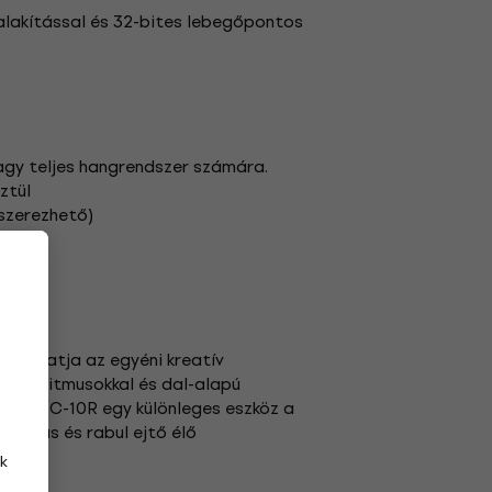
alakítással és 32-bites lebegőpontos
agy teljes hangrendszer számára.
ztül
eszerezhető)
an
támogatja az egyéni kreatív
ly a ritmusokkal és dal-alapú
ztett RC-10R egy különleges eszköz a
amikus és rabul ejtő élő
k