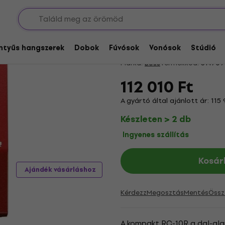
Boss RC-10R Gitáref
4,9
/5
35 x értékelve
entyűs hangszerek
Dobok
Fúvósok
Vonósok
Stúdió
Márka:
Boss
Termékkód:
314709
112 010 Ft
A gyártó által ajánlott ár: 115
Készleten > 2 db
Ingyenes szállítás
Kosár
Ajándék vásárláshoz
Kérdezz
Megosztás
Mentés
Össz
A kompakt RC-10R a dal-alap