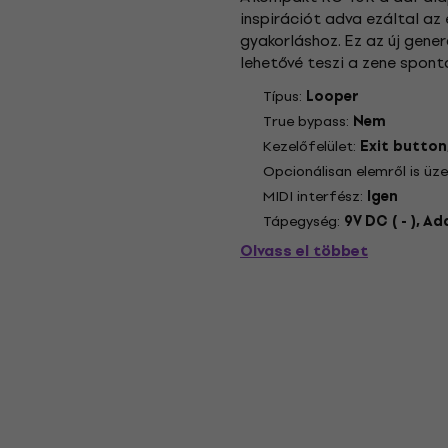
inspirációt adva ezáltal az
gyakorláshoz. Ez az új gene
lehetővé teszi a zene spon
két különleges dalszekcióval 
Típus:
Looper
True bypass:
Nem
Kezelőfelület:
Exit button
Opcionálisan elemről is üz
MIDI interfész:
Igen
Tápegység:
9V DC ( - ), A
Olvass el többet