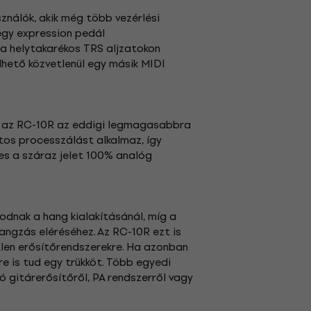
sználók, akik még több vezérlési
 egy expression pedál
a helytakarékos TRS aljzatokon
lhető közvetlenül egy másik MIDI
t az RC-10R az eddigi legmagasabbra
tos processzálást alkalmaz, így
es a száraz jelet 100% analóg
odnak a hang kialakításánál, míg a
ngzás eléréséhez. Az RC-10R ezt is
etlen erősítőrendszerekre. Ha azonban
re is tud egy trükköt. Több egyedi
ó gitárerősítőről, PA rendszerről vagy