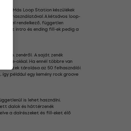
gyütt. Más Loop Station készülékek
rt-ok használatával. A kétsávos loop-
érettel rendelkező, független
et, az intro és ending fill-ek pedig a
us stb. zenéről. A saját zenék
groove-okkal. Ha ennél többre van
l és ezek tárolása az 50 felhasználói
 így például egy kemény rock groove
getlenül is lehet használni.
tett dalok és háttérzenék
ve a dalrészeket és fill-eket élő