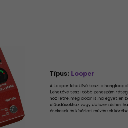
Típus:
Looper
A Looper lehetővé teszi a hangloopok
Lehetővé teszi több zeneszám réteg
hoz létre, még akkor is, ha egyetlen 
előadásokhoz vagy dalszerzéshez has
énekesek és kísérleti művészek körébe