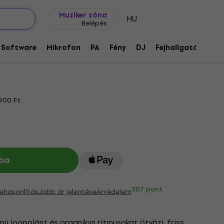
Ajándék ötletek
FAQ
Muziker Blog
Muziker zóna
HU
Belépés
fekt
Software
Mikrofon
PA
Fény
DJ
Fejhallgató
Audi
 900 Ft
ba
307 pont
ehasonlítás
Jobb ár jelentése
Árvédelem
ú loopolást és organikus ritmusokat ötvözi, friss