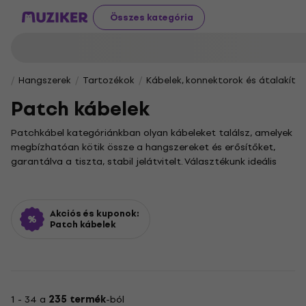
Összes kategória
Hangszerek
Tartozékok
Kábelek, konnektorok és átalakító
Patch kábelek
Patchkábel kategóriánkban olyan kábeleket találsz, amelyek
megbízhatóan kötik össze a hangszereket és erősítőket,
garantálva a tiszta, stabil jelátvitelt. Választékunk ideális
mindazoknak, akik professzionális szinten szeretnék kezelni
a hangzásukat, legyen szó stúdiómunkáról vagy színpadi
fellépésről.
Akciós és kuponok:
A
Patchkábel SR
alkategóriát kifejezetten azoknak ajánljuk,
Patch kábelek
akik a legmagasabb minőséget keresik. A modern zenei
környezetben a cat8 kábel használata egyre elterjedtebb,
hiszen kiváló adatátviteli sebességet és megbízhatóságot
kínál. Ez a kábeltípus tökéletes választás, ha villámgyors és
stabil kapcsolatot szeretnél teremteni hangszereid és
1 - 34 a
235 termék
-ból