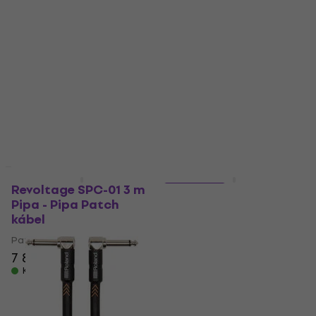
m Pipa - Pipa Patch
Patch Cable 10 cm
kábel
Pipa - Pipa Patch
kábel
Patch kábel
Patch kábel
5
/5
1 980 Ft
5
/5
1 630 Ft
Készleten
Készleten
Mennyiségi kedvezmény
Mennyiségi kedvezmény
Revoltage SPC-01 3 m
3 változat
Pipa - Pipa Patch
Boss BPC-4 Fekete/1
kábel
db
Patch kábel
Patch kábel
7 850 Ft
5
/5
Készleten
5 000 Ft
Készleten