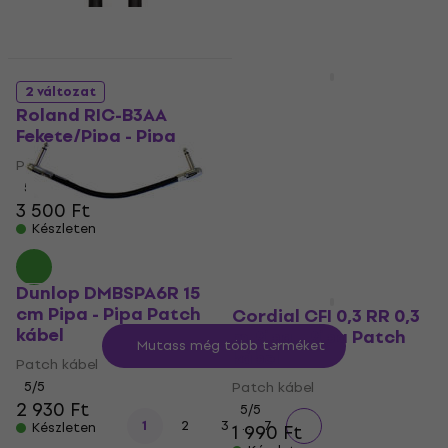
Mennyiségi kedvezmény
Boss BCC-3-TRA 1 m
2 változat
Egyenes - Pipa Patch
Roland RIC-B3AA
kábel
Fekete/Pipa - Pipa
Patch kábel
Patch kábel
5
/5
5
/5
6 400 Ft
3 500 Ft
Készleten
Készleten
Dunlop DMBSPA6R 15
cm Pipa - Pipa Patch
Cordial CFI 0,3 RR 0,3
kábel
m Pipa - Pipa Patch
Mutass még több terméket
kábel
Patch kábel
5
/5
Patch kábel
2 930 Ft
5
/5
...
1
2
3
7
Készleten
1 990 Ft