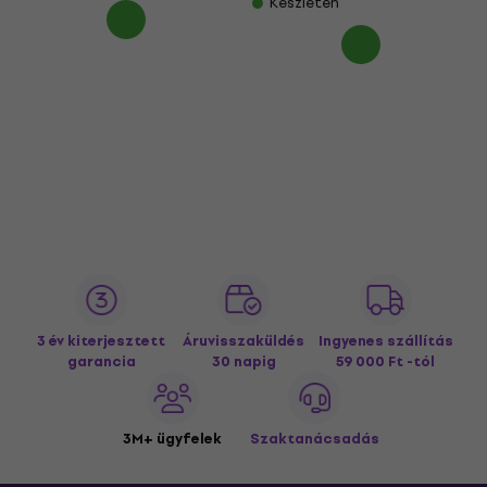
Készleten
3 év kiterjesztett
Áruvisszaküldés
Ingyenes szállítás
garancia
30 napig
59 000 Ft -tól
3M+ ügyfelek
Szaktanácsadás