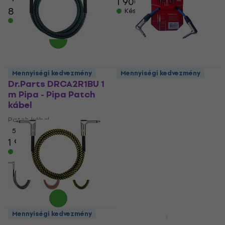
1 900 Ft
2 190 Ft
8 340 Ft
Készleten
Készleten
Mennyiségi kedvezmény
Mennyiségi kedvezmény
Dr.Parts DRCA2R1BU 1
Superlux SFI0.3RR 30
m Pipa - Pipa Patch
cm Pipa - Pipa Patch
kábel
kábel
Patch kábel
Patch kábel
5
/5
5
/5
1 980 Ft
1 420 Ft
Készleten
Készleten
Mennyiségi kedvezmény
Mennyiségi kedvezmény
Dr.Parts DRCA2R1YW 1
Cascha Advanced Line