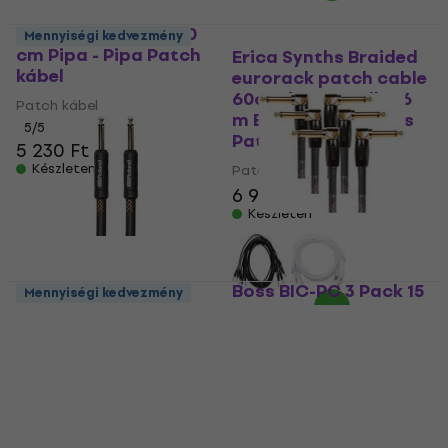
Soundking BC334 30
Mennyiségi kedvezmény
cm Pipa - Pipa Patch
Erica Synths Braided
kábel
eurorack patch cable
60cm (5pcs, red) 0,6
Patch kábel
m Egyenes - Egyenes
5
/5
Patch kábel
5 230 Ft
Készleten
Patch kábel
6 940 Ft
Készleten
Boss BIC-PC 3 Pack 15
Mennyiségi kedvezmény
cm Pipa - Pipa Patch
Roland RIC-B3 100 cm
kábel
Egyenes - Egyenes
Patch kábel
Patch kábel
Patch kábel
5
/5
11 690 Ft
5
/5
Készleten
4 700 Ft