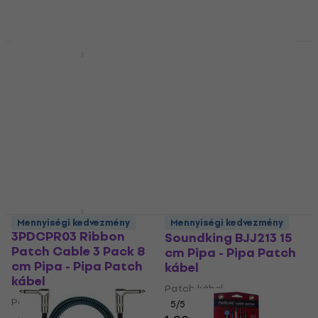
Készleten
Orange CA038 15 cm
Mennyiségi kedvezmény
Pipa - Pipa Patch
Soundking BB103 30
kábel
cm Egyenes - Egyenes
Patch kábel
Patch kábel
Patch kábel
5
/5
8 140 Ft
5
/5
Készleten
1 730 Ft
Készleten
Dunlop MXR
Mennyiségi kedvezmény
Mennyiségi kedvezmény
3PDCPR03 Ribbon
Soundking BJJ213 15
Patch Cable 3 Pack 8
cm Pipa - Pipa Patch
cm Pipa - Pipa Patch
kábel
kábel
Patch kábel
Patch kábel
5
/5
4
/5