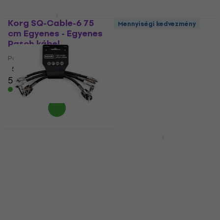
Korg SQ-Cable-6 75
Mennyiségi kedvezmény
cm Egyenes - Egyenes
Roland RIC-BPC 15 cm
Patch kábel
Pipa - Pipa Patch
kábel
Patch kábel
5
/5
Patch kábel
5 990 Ft
5
/5
Készleten
3 500 Ft
Készleten
Dunlop MXR MXR
Mennyiségi kedvezmény
3Pack 15 cm Pipa -
Revoltage Pro-15 Gold
Pipa Patch kábel
Flat 15 cm Pipa - Pipa
Patch kábel
Patch kábel
5
/5
Patch kábel
8 760 Ft
4
/5
Készleten
2 010 Ft
Készleten