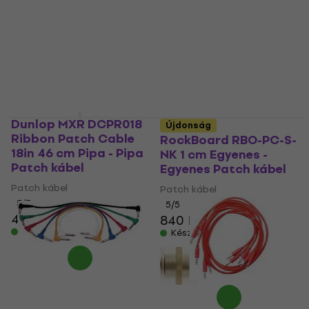
2 890 Ft
5
/5
Készleten
1 980 Ft
Készleten
Dunlop MXR DCPR018
Újdonság
Ribbon Patch Cable
RockBoard RBO-PC-S-
18in 46 cm Pipa - Pipa
NK 1 cm Egyenes -
Patch kábel
Egyenes Patch kábel
Patch kábel
Patch kábel
5
/5
5
/5
4 360 Ft
840 Ft
Készleten
Készleten