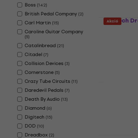
Boss
(
142
)
British Pedal Company
(
2
)
Digitech Dr
Akció
Carl Martin
(
15
)
Gitáreffekt
Caroline Guitar Company
(
5
)
5
/5
54 390 Ft
Catalinbread
(
21
)
Készleten
Citadel
(
7
)
Collision Devices
(
3
)
Cornerstone
(
5
)
Crazy Tube Circuits
(
11
)
Daredevil Pedals
(
7
)
Line6 HX St
Death By Audio
(
13
)
Multieffekt
Diamond
(
6
)
5
/5
Digitech
214 600 Ft
2
(
15
)
Készleten
DOD
(
10
)
Dreadbox
(
2
)