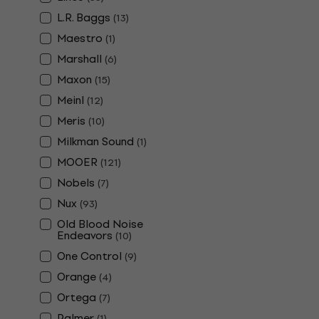
L.R. Baggs
(
13
)
Maestro
(
1
)
Marshall
(
6
)
Maxon
(
15
)
Meinl
(
12
)
Meris
(
10
)
Milkman Sound
(
1
)
MOOER
(
121
)
Nobels
(
7
)
Nux
(
93
)
Old Blood Noise
Endeavors
(
10
)
One Control
(
9
)
Orange
(
4
)
Ortega
(
7
)
Palmer
(
1
)