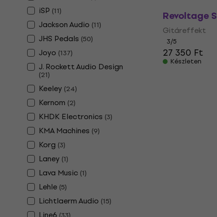
iSP
(
11
)
Revoltage S
Jackson Audio
(
11
)
Gitáreffekt
JHS Pedals
(
50
)
3
/5
27 350 Ft
Joyo
(
137
)
Készleten
J. Rockett Audio Design
(
21
)
Keeley
(
24
)
Kernom
(
2
)
KHDK Electronics
(
3
)
KMA Machines
(
9
)
Korg
(
3
)
Laney
(
1
)
Lava Music
(
1
)
Lehle
(
5
)
Lichtlaerm Audio
(
15
)
Line6
(
33
)