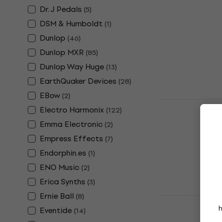
TC Helicon 
Dr. J Pedals
Multieffekt
(
5
)
DSM & Humboldt
(
1
)
Multieffekt
Dunlop
5
/5
(
46
)
94 480 Ft
Dunlop MXR
(
85
)
Készleten
Dunlop Way Huge
(
13
)
EarthQuaker Devices
(
28
)
EBow
(
2
)
Headrush C
Electro Harmonix
(
122
)
Multieffekt
Emma Electronic
(
2
)
5
/5
Empress Effects
(
7
)
271 960 Ft
a kö
Endorphin.es
(
1
)
MUZMUZ-5
ENO Music
(
2
)
286 970 Ft
Erica Synths
Készleten
(
3
)
Ernie Ball
(
8
)
Joyo Multi
gitár pedál
Eventide
(
14
)