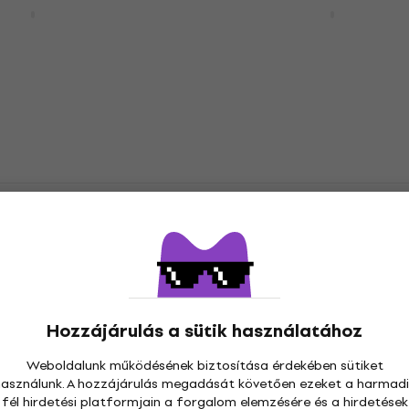
Play Acoustic
Revoltage Space Statio
Gitáreffekt
Gitáreffekt
3
/5
8 960 Ft
Készleten
ore Multieffekt
Joyo JF-14 American So
Gitáreffekt
Gitáreffekt
5
/5
vetkező kóddal
15 120 Ft
Készleten
Hozzájárulás a sütik használatához
function Wah-Wah
Weboldalunk működésének biztosítása érdekében sütiket
TC Electronic BodyRez
használunk. A hozzájárulás megadását követően ezeket a harmadi
Acoustic Pickup Enhanc
fél hirdetési platformjain a forgalom elemzésére és a hirdetések