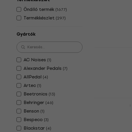
Wah-Wah gitár
Önálló termék
(
1677
)
4
/5
36 690 Ft
Termékkészlet
(
297
)
Készleten
Gyártók
Nux MG-30 
Multieffekt
AC Noises
(
1
)
5
/5
Alexander Pedals
(
7
)
118 770 Ft
a kö
AllPedal
(
4
)
10
Artec
(
1
)
131 970 Ft
Beetronics
(
13
)
Készleten
Boss GE-7 G
Behringer
(
46
)
Gitáreffekt
Benson
(
1
)
5
/5
Bespeco
(
3
)
41 790 Ft
Blackstar
(
4
)
Készleten