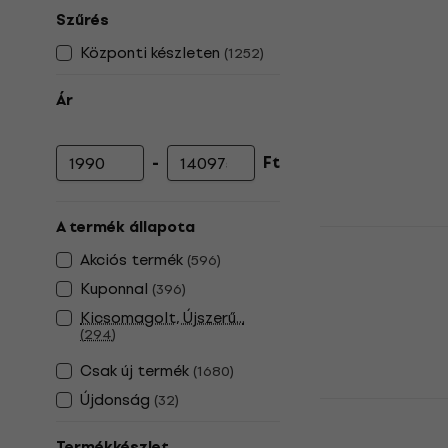
Szűrés
Központi készleten
(
1252
)
Ár
-
Ft
Minimális ár
Maximális ár
A termék állapota
Valeton GP-
Akciós termék
(
596
)
Multieffekt
Kuponnal
(
396
)
5
/5
46 270 Ft
Kicsomagolt, Újszerű...
Készleten
(
294
)
Csak új termék
(
1680
)
Újdonság
(
32
)
Dunlop GCB
pedál
Termékkészlet