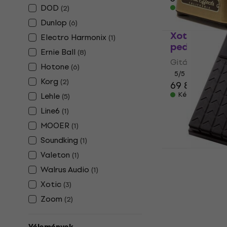
DOD
Készleten
(
2
)
Dunlop
(
6
)
Xotic XVP-
Electro Harmonix
(
1
)
pedál
Ernie Ball
(
8
)
Gitár hangerő 
Hotone
(
6
)
5
/5
Korg
(
2
)
69 840 Ft
Készleten
Lehle
(
5
)
Line6
(
1
)
MOOER
(
1
)
Soundking
(
1
)
Line6 EX-1 
Valeton
(
1
)
Gitár hangerő 
Walrus Audio
(
1
)
4
/5
Xotic
(
3
)
27 310 Ft
Zoom
(
2
)
Készleten