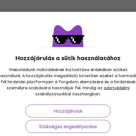
Boss FV 50L Gitár hange
pedál
 12 Gitár hangerő
Gitár hangerő pedál
5
/5
pedál
33 990 Ft
a következő kóddal
MU
5
Hozzájárulás a sütik használatához
35 830 Ft
Weboldalunk működésének biztosítása érdekében sütiket
Készleten
használunk. A hozzájárulás megadását követően ezeket a harmadi
fél hirdetési platformjain a forgalom elemzésére és a hirdetések
 Gitár hangerő
Boss FV-50H Gitár hang
személyre szabására használjuk fel, mindig az
adatvédelmi
HAPPY HOUR
pedál
szabályzatunkkal összhangban.
pedál
Gitár hangerő pedál
5
/5
Hozzájárulok
etkező kóddal
MUZMUZ-
33 230 Ft
a következő kóddal
MU
5
Szükséges engedélyezése
35 830 Ft