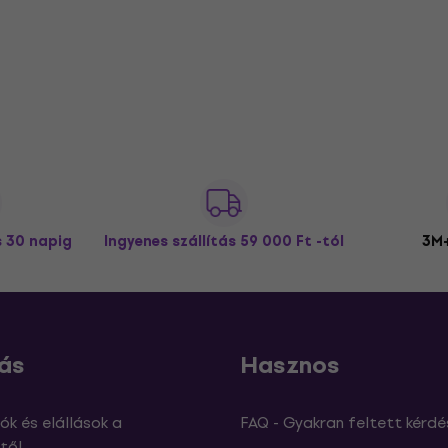
s 30 napig
Ingyenes szállítás
59 000 Ft -tól
3M+
ás
Hasznos
ók és elállások a
FAQ - Gyakran feltett kérdé
től