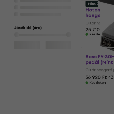
Mint új
Hotone Amp
hangerő ped
Gitár hangerő 
Játékidő (óra)
25 710 Ft
Készleten
-
Boss FV-30
pedál (Mint 
Gitár hangerő 
36 920 Ft
43
Készleten