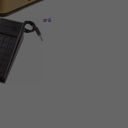
71 330 Ft
Készleten
250K Gitár hangerő
Hotone Tuner Press Git
hangerő pedál
pedál
Gitár hangerő pedál
5
/5
46 800 Ft
Készleten
Gitár hangerő pedál
Lehle Mono Volume Gitá
hangerő pedál
pedál
Gitár hangerő pedál
5
/5
85 580 Ft
Készleten