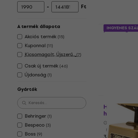
-
Ft
Minimális ár
Maximális ár
Hotone Ampe
A termék állapota
INGYENES SZÁ
hangerő pe
Akciós termék
(
15
)
Gitár hangerő 
Kuponnal
(
11
)
5
/5
Kicsomagolt, Újszerű...
(
7
)
28 500 Ft
Készleten
Csak új termék
(
46
)
Újdonság
(
1
)
Gyártók
Hotone Amp
hangerő pe
Behringer
(
1
)
Gitár hangerő 
Bespeco
(
3
)
5
/5
Boss
(
9
)
30 650 Ft