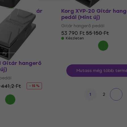
ero Press Gitár
Korg XVP-20 Gitár hang
ál (Mint új)
pedál (Mint új)
pedál
Gitár hangerő pedál
53 790 Ft
55 150 Ft
Készleten
H Gitár hangerő
új)
Mutass még több termé
pedál
 441,2 Ft
- 15 %
2
1