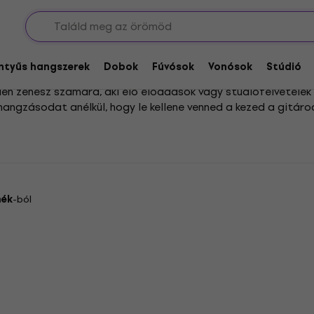
ion pedálok
pedálok
entyűs hangszerek
Dobok
Fúvósok
Vonósok
Stúdió
en zenész számára, aki élő előadások vagy stúdiófelvételek 
ngzásodat anélkül, hogy le kellene venned a kezed a gitárod
ülönösen népszerűek a gitárosok és billentyűsök körében, aki
thatsz, amelyek különböző stílusokhoz és igényekhez igazodna
t használatot helyezve előtérbe.
mék
-ból
INGYENES SZÁLLÍTÁS