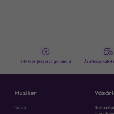
3 év kiterjesztett garancia
Áruvisszaküldé
Muziker
Vásárl
Rólunk
Reklamáci
szerződés