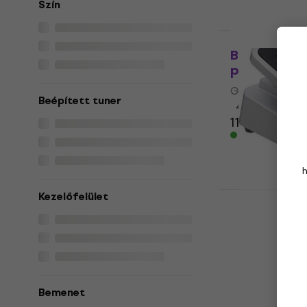
Szín
Bespeco VM
pedál
Gitár hangerő 
Beépített tuner
4
/5
11 160 Ft
Készleten
Zoom FP02M
Kezelőfelület
pedál
Gitár hangerő 
4
/5
21 290 Ft
a köv
10
Bemenet
23 770 Ft