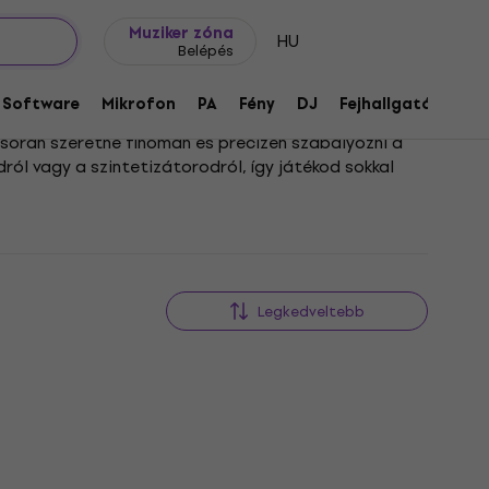
Ajándék ötletek
FAQ
Muziker Blog
Muziker zóna
HU
Belépés
Software
Mikrofon
PA
Fény
DJ
Fejhallgató
Audi
során szeretné finoman és precízen szabályozni a
ról vagy a szintetizátorodról, így játékod sokkal
k a hangszín és a hangerő precíz irányításával
k; némelyik extra kimenettel is rendelkezik, míg
Legkedveltebb