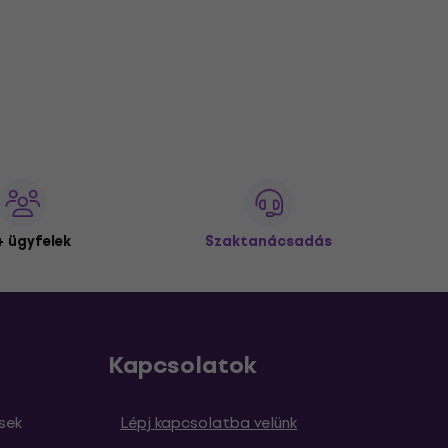
 ügyfelek
Szaktanácsadás
Kapcsolatok
sek
Lépj kapcsolatba velünk