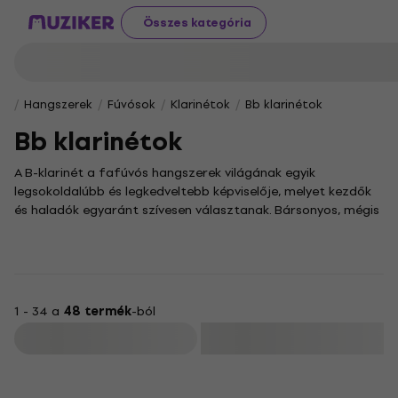
Összes kategória
Hangszerek
Fúvósok
Klarinétok
Bb klarinétok
Bb klarinétok
A B-klarinét a fafúvós hangszerek világának egyik
legsokoldalúbb és legkedveltebb képviselője, melyet kezdők
és haladók egyaránt szívesen választanak. Bársonyos, mégis
átható hangjával a klasszikus zenétől a jazzen át a
klezmerig számos műfajban otthonosan mozog.
A hangszerben rejlő lehetőségek kiaknázásához és a tiszta,
kifejező játékhoz elengedhetetlen a helyes technika
elsajátítása. A klarinétozás nem csupán felemelő zenei
1 - 34 a
48 termék
-ból
élményt kínál, de hatékonyan fejleszti a légzéstechnikát és a
Szűrő
finommotorikus készségeket is.