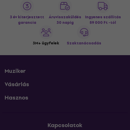
3 év kiterjesztett
Áruvisszaküldés
Ingyenes szállítás
garancia
30 napig
59 000 Ft -tól
3M+ ügyfelek
Szaktanácsadás
Muziker
Vásárlás
Hasznos
Kapcsolatok