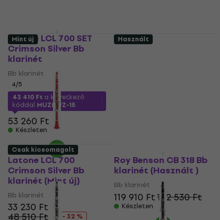
Latone LCL 700 SET
Mint új
Használt
Crimson Silver Bb
Latone LCL 700 Blue
klarinét
Bb klarinét (Mint új)
Bb klarinét
Bb klarinét
4
/5
38 940 Ft
41 220 Ft
Készleten
43 410 Ft
a következő
kóddal
MUZMUZ-15
53 260 Ft
Készleten
Csak kicsomagolt
Mint új
Latone LCL 700
Roy Benson CB 318 Bb
Crimson Silver Bb
klarinét (Használt )
klarinét (Mint új)
Bb klarinét
Bb klarinét
119 910 Ft
122 530 Ft
33 230 Ft
Készleten
48 510 Ft
- 32 %