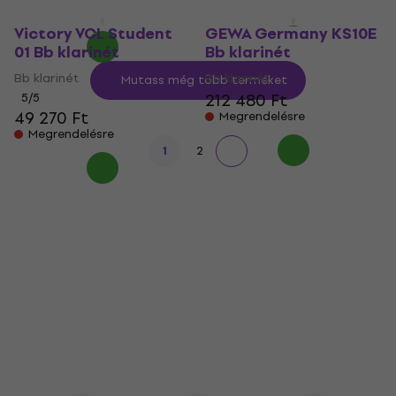
Készleten
Victory VCL Student
GEWA Germany KS10E
01 Bb klarinét
Bb klarinét
Bb klarinét
Bb klarinét
Mutass még több terméket
212 480 Ft
5
/5
49 270 Ft
Megrendelésre
Megrendelésre
1
2