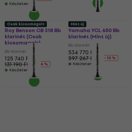
Készleten
Csak kicsomagolt
Mint új
Roy Benson CB 318 Bb
Yamaha YCL 650 Bb
klarinét (Csak
klarinét (Mint új)
kicsomagolt)
Bb klarinét
Bb klarinét
534 770 Ft
597 267 Ft
125 740 Ft
- 10 %
131 190 Ft
Készleten
- 4 %
Készleten
GEWA Germany KS10E
GEWA Germany KS30E
Bb klarinét (Csak
Bb klarinét (Mint új)
kicsomagolt)
Bb klarinét
Bb klarinét
345 730 Ft
130 910 Ft
Készleten
139 120 Ft
- 6 %