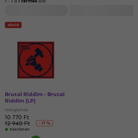
1 - 1 a
1 termék
-ból
Szűrő
Akció
Brutal Riddim - Brutal
Riddim (LP)
Hanglemez
10 770 Ft
12 940 Ft
- 17 %
Készleten