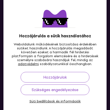
Kapcsolatok
Lépj kapcsolatba velünk
Hozzájárulás a sütik használatához
Weboldalunk működésének biztosítása érdekében
sütiket használunk. A hozzájárulás megadását
követően ezeket a harmadik fél hirdetési
platformjain a forgalom elemzésére és a hirdetések
személyre szabására használjuk fel, mindig az
HU
adatvédelmi
szabályzatunkkal összhangban.
Hozzájárulok
Szükséges engedélyezése
Süti beállítások és információk
© 2004-2026 MUZIKER a.s.