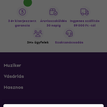
3 év kiterjesztett
Áruvisszaküldés
Ingyenes szállítás
garancia
30 napig
59 000 Ft -tól
3M+ ügyfelek
Szaktanácsadás
Muziker
Vásárlás
Hasznos