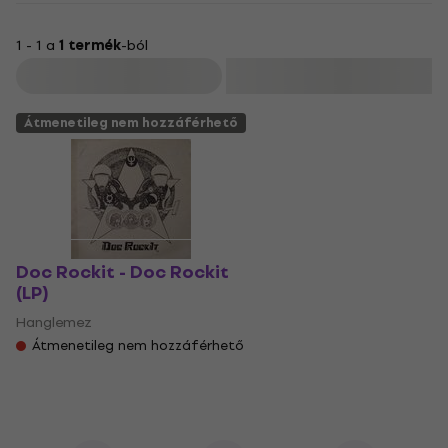
1 - 1 a
1 termék
-ból
Szűrő
Átmenetileg nem hozzáférhető
Doc Rockit - Doc Rockit
(LP)
Hanglemez
Átmenetileg nem hozzáférhető