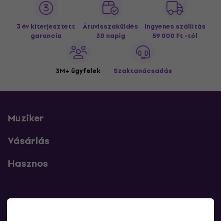
3 év kiterjesztett
Áruvisszaküldés
Ingyenes szállítás
garancia
30 napig
59 000 Ft -tól
3M+ ügyfelek
Szaktanácsadás
Muziker
Vásárlás
Hasznos
Kapcsolatok