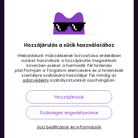
Kapcsolatok
Lépj kapcsolatba velünk
Hozzájárulás a sütik használatához
Weboldalunk működésének biztosítása érdekében
sütiket használunk. A hozzájárulás megadását
követően ezeket a harmadik fél hirdetési
platformjain a forgalom elemzésére és a hirdetések
személyre szabására használjuk fel, mindig az
HU
adatvédelmi
szabályzatunkkal összhangban.
Hozzájárulok
Szükséges engedélyezése
Süti beállítások és információk
© 2004-2026 MUZIKER a.s.