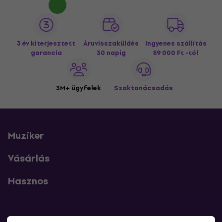
3 év kiterjesztett
Áruvisszaküldés
Ingyenes szállítás
garancia
30 napig
59 000 Ft -tól
3M+ ügyfelek
Szaktanácsadás
Muziker
Vásárlás
Hasznos