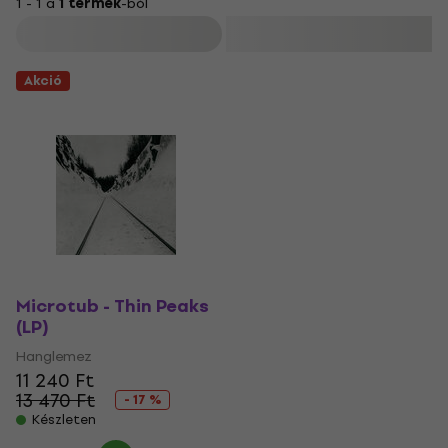
1 - 1 a
1 termék
-ból
Szűrő
Akció
Microtub - Thin Peaks
(LP)
Hanglemez
11 240 Ft
13 470 Ft
- 17 %
Készleten