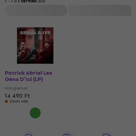
1 - 1 a
1 termék
-ból
Szűrő
Patrick Abrial Les
Gens D'ici (LP)
Hanglemez
14 490 Ft
Úton van