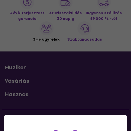
3 év kiterjesztett
Áruvisszaküldés
Ingyenes szállítás
garancia
30 napig
59 000 Ft -tól
3M+ ügyfelek
Szaktanácsadás
Muziker
Vásárlás
Hasznos
Kapcsolatok